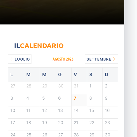
IL
CALENDARIO
AGOSTO 2026
LUGLIO
SETTEMBRE
L
M
M
G
V
S
D
27
28
29
30
31
1
2
3
4
5
6
7
8
9
10
11
12
13
14
15
16
17
18
19
20
21
22
23
24
25
26
27
28
29
30