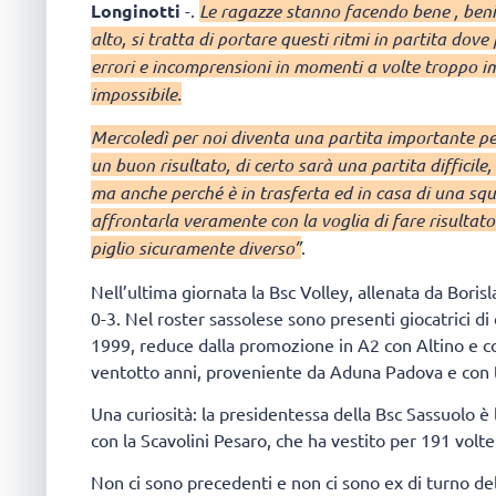
Longinotti
-.
Le ragazze stanno facendo bene , benis
alto, si tratta di portare questi ritmi in partita do
errori e incomprensioni in momenti a volte troppo imp
impossibile.
Mercoledì per noi diventa una partita importante pe
un buon risultato, di certo sarà una partita difficil
ma anche perché è in trasferta ed in casa di una sq
affrontarla veramente con la voglia di fare risultato
piglio sicuramente diverso”
.
Nell’ultima giornata la Bsc Volley, allenata da Bori
0-3. Nel roster sassolese sono presenti giocatrici di
1999, reduce dalla promozione in A2 con Altino e co
ventotto anni, proveniente da Aduna Padova e con t
Una curiosità: la presidentessa della Bsc Sassuolo è 
con la Scavolini Pesaro, che ha vestito per 191 volte 
Non ci sono precedenti e non ci sono ex di turno del