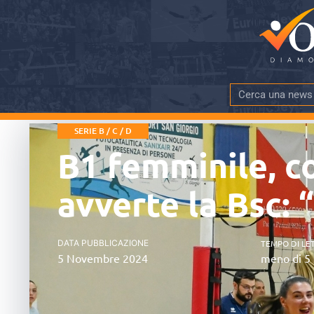
SERIE B / C / D
B1 femminile, c
avverte la Bsc: “
DATA PUBBLICAZIONE
TEMPO DI LE
5 Novembre 2024
meno di 5 