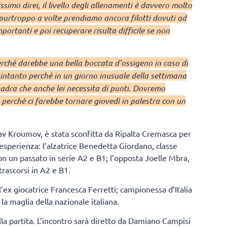
simo direi, il livello degli allenamenti è davvero molto
ve purtroppo a volte prendiamo ancora filotti dovuti ad
ortanti e poi recuperare risulta difficile se non
rché darebbe una bella boccata d’ossigeno in caso di
e, intanto perché in un giorno inusuale della settimana
uadra che anche lei necessita di punti. Dovremo
 perché ci farebbe tornare giovedì in palestra con un
slav Kroumov, è stata sconfitta da Ripalta Cremasca per
 esperienza: l’alzatrice Benedetta Giordano, classe
n un passato in serie A2 e B1; l’opposta Joelle Mbra,
rascorsi in A2 e B1.
l’ex giocatrice Francesca Ferretti; campionessa d’Italia
la maglia della nazionale italiana.
la partita. L’incontro sarà diretto da Damiano Campisi