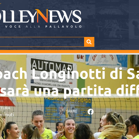
oach Longinotti di S
sarà una partita diff
TTURA
SHARE
minuti