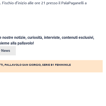
Fischio d’inizio alle ore 21 presso il PalaPaganelli a
e nostre notizie, curiosità, interviste, contenuti esclusivi,
ieme alla pallavolo!
ey News
TI
,
PALLAVOLO SAN GIORGIO
,
SERIE B1 FEMMINILE