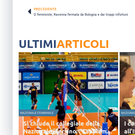
PRECEDENTE
D femminile, Ravenna fermata da Bologna e dai troppi infortuni
ULTIMI
ARTICOLI
NAZIONALE FEMMINILE
legiale della
I consigli di lettura di Vel
sino: “Sappiamo
all’Italia: dal “Libro della