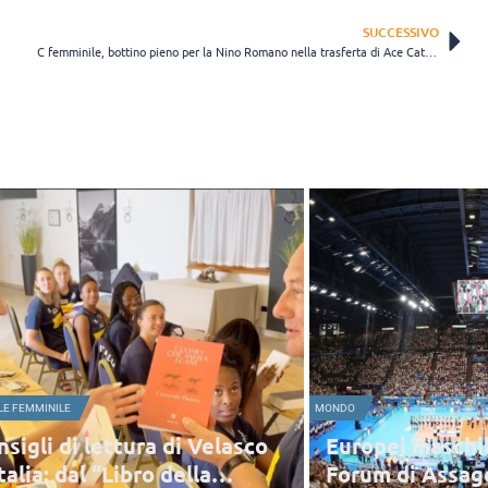
SUCCESSIVO
C femminile, bottino pieno per la Nino Romano nella trasferta di Ace Catena
MONDO
SUPERLE
asco
Europei maschili 2026, l’Unipol
Per
Forum di Assago ospiterà
pas