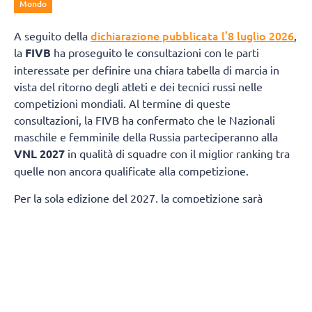
Mondo
dichiarazione pubblicata l’8 luglio 2026
A seguito della
,
la
FIVB
ha proseguito le consultazioni con le parti
interessate per definire una chiara tabella di marcia in
vista del ritorno degli atleti e dei tecnici russi nelle
competizioni mondiali. Al termine di queste
consultazioni, la FIVB ha confermato che le Nazionali
maschile e femminile della Russia parteciperanno alla
VNL 2027
in qualità di squadre con il miglior ranking tra
quelle non ancora qualificate alla competizione.
Per la sola edizione del 2027, la competizione sarà
ampliata da 18 a 19 squadre per ciascuna categoria di
genere. Questa decisione garantirà la partecipazione
della nazionale femminile della
Slovenia
e di quella
maschile della
Finlandia
, entrambe destinate a
qualificarsi in base ai risultati ottenuti nelle ultime
stagioni.