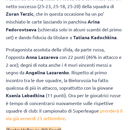
netto successo (25-23, 25-18, 25-20) della squadra di
Zoran Terzic
, che in questa occasione ha un po’
mischiato le carte lasciando in panchina
Arina
Fedorovtseva
(schierata solo in alcuni scambi del primo
set) e dando fiducia da titolare a
Tatiana Kadochkina
.
Protagonista assoluta della sfida, da parte russa,
l’opposta
Anna Lazareva
con 22 punti (46% in attacco e
2 ace); degni di nota anche i 4 muri vincenti messi a
segno da
Angelina Lazarenko
. Rispetto al primo
incontro tra le due squadre, la Bielorussia ha fatto
qualcosa di più in attacco, soprattutto con la giovane
Ksenia Lebedkina
(11 punti). Ora per le giocatrici russe
è tempo di concentrarsi nuovamente sulle rispettive
squadre di club: il campionato di Superleague
prenderà il
via già venerdì 23 settembre
.
(fonte: Volley.ru, BO Sport)