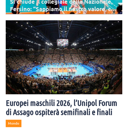
Si chiude il collegiale della Nazionale,
Fersino: “Sappiamo il nostro valore, chi
siamo”
Si è conclusa a Cavalese la settimana di lavoro della Nazionale
Seniores Femminile impegnata nel collegiale di preparazione ai
Campionati Europei.
Europei maschili 2026, l’Unipol Forum
di Assago ospiterà semifinali e finali
Mondo