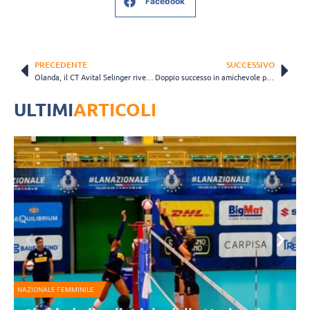
Facebook
PRECEDENTE
SUCCESSIVO
Olanda, il CT Avital Selinger rivela: “Ho avuto un tumore alla vescica”
Doppio successo in amichevole per la Bulgaria contro la Corea del Sud
ULTIMI
ARTICOLI
NAZIONALE FEMMINILE
N