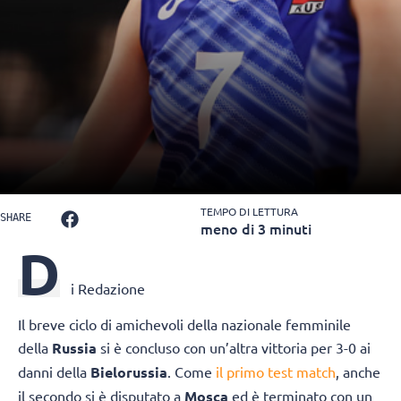
TEMPO DI LETTURA
SHARE
meno di 3 minuti
D
i Redazione
Il breve ciclo di amichevoli della nazionale femminile
della
Russia
si è concluso con un’altra vittoria per 3-0 ai
danni della
Bielorussia
. Come
il primo test match
, anche
il secondo si è disputato a
Mosca
ed è terminato con un