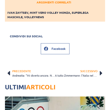
ARGOMENTI CORRELATI
IVAN ZAYTSEV
,
MINT VERO VOLLEY MONZA
,
SUPERLEGA
MASCHILE
,
VOLLEYNEWS
CONDIVIDI SUI SOCIAL
Facebook
PRECEDENTE
SUCCESSIVO
Andreatta: “Mi diverto ancora. Nel beach quando il livello cresce è sempre un bene”
A tutto Zimmermann: l’Italia nel cuore, gli amici, Taranto… i letti ‘olimpici’ di cartone
ULTIMI
ARTICOLI