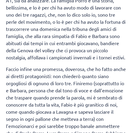
A1, sia da analizzare. La famiglia Porro è una storia,
bellissima, e lo è per chi ha avuto modo di lavorare con
uno dei tre ragazzi, che, non lo dico solo io, sono tre
perle del movimento, o lo è per chi ha avuto la fortuna di
trascorrere una domenica nella tribuna degli amici di
famiglia, che alla rara simpatia di Fabio e Barbara sono
abituati dai tempi in cui entrambi giocavano, bandiere
della Genova del volley che ci provoca un piccolo
nostalgia, affollava i campionati invernali e i tornei estivi.
Faccio infine una promessa, doverosa, che ho fatto anche
ai diretti protagonisti: non chiederò quanto siano
orgogliosi di ognuno di loro tre. Finiremo (soprattutto io
e Barbara, persona che dal tono di voce e dall’emozione
che traspare quando prende la parola, mi è sembrato di
conoscere da tutta la vita, Fabio è più granitico di noi,
come quando giocava a Lavagna e sapeva lasciare il
segno in ogni pallone che metteva a terra) con
l’emozionarci e poi sarebbe troppo banale ammettere
che di Paolo Porro, Luca Porro e Simone Porro dobbiamo