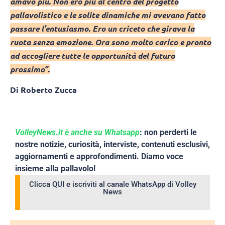
amavo più. Non ero più al centro del progetto
pallavolistico e le solite dinamiche mi avevano fatto
passare l’entusiasmo. Ero un criceto che girava la
ruota senza emozione. Ora sono molto carico e pronto
ad accogliere tutte le opportunità del futuro
prossimo”.
Di Roberto Zucca
VolleyNews.it è anche su Whatsapp
: non perderti le
nostre notizie, curiosità, interviste, contenuti esclusivi,
aggiornamenti e approfondimenti. Diamo voce
insieme alla pallavolo!
Clicca QUI e iscriviti al canale WhatsApp di Volley
News