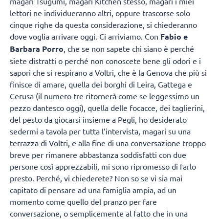
magari Tsugumi, magari Kitchen stesso, magari i miei
lettori ne individueranno altri, oppure trascorse solo
cinque righe da questa considerazione, si chiederanno
dove voglia arrivare oggi. Ci arriviamo. Con
Fabio e
Barbara Porro
, che se non sapete chi siano è perché
siete distratti o perché non conoscete bene gli odori e i
sapori che si respirano a Voltri, che è la Genova che più si
finisce di amare, quella dei borghi di Leira, Gattega e
Cerusa (il numero tre ritornerà come se leggessimo un
pezzo dantesco oggi), quella delle focacce, dei taglierini,
del pesto da giocarsi insieme a Pegli, ho desiderato
sedermi a tavola per tutta l’intervista, magari su una
terrazza di Voltri, e alla fine di una conversazione troppo
breve per rimanere abbastanza soddisfatti con due
persone così apprezzabili, mi sono ripromesso di farlo
presto. Perché, vi chiederete? Non so se vi sia mai
capitato di pensare ad una famiglia ampia, ad un
momento come quello del pranzo per fare
conversazione, o semplicemente al fatto che in una