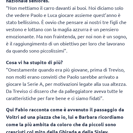
nazionale seniores.
“Non mettiamo il carro davanti ai buoi. Noi diciamo solo
che vedere Paolo e Luca giocare assieme quest’anno è
stato bellissimo. È ovvio che pensare ai nostri tre figli che
vestono e lottano con la maglia azzurra è un pensiero
emozionante. Ma non fraintenda, per noi non è un sogno,
è il raggiungimento di un obiettivo per loro che lavorano
da quando sono piccolissimi”.
Cosa vi ha stupito di più?
“Onestamente quando era più giovane, prima di Treviso,
non molti erano convinti che Paolo sarebbe arrivato a
giocare la Serie A, per motivazioni legate alla sua altezza.
Da Treviso ci dissero che da palleggiatore aveva tutte le
caratteristiche per fare bene e ci siamo fidati”.
Qui Fabio racconta come è avvenuto il passaggio da
Voltri ad una piazza che io, lui e Barbara ricordiamo
come la più ambita da coloro che da piccoli sono
cresciuti col mito della Ghirada e della Sisley.