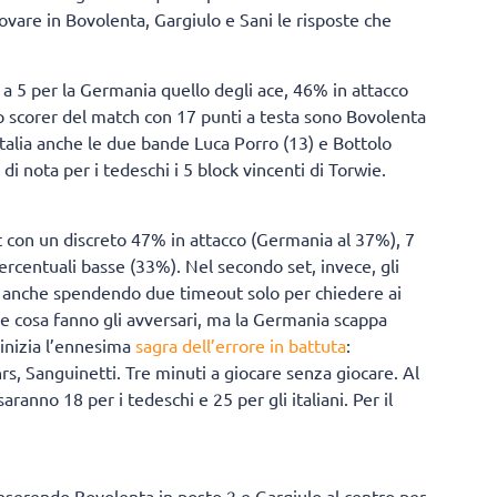
rovare in Bovolenta, Gargiulo e Sani le risposte che
 6 a 5 per la Germania quello degli ace, 46% in attacco
p scorer del match con 17 punti a testa sono Bovolenta
l’Italia anche le due bande Luca Porro (13) e Bottolo
di nota per i tedeschi i 5 block vincenti di Torwie.
t con un discreto 47% in attacco (Germania al 37%), 7
percentuali basse (33%). Nel secondo set, invece, gli
bia anche spendendo due timeout solo per chiedere ai
ere cosa fanno gli avversari, ma la Germania scappa
 inizia l’ennesima
sagra dell’errore in battuta
:
s, Sanguinetti. Tre minuti a giocare senza giocare. Al
saranno 18 per i tedeschi e 25 per gli italiani. Per il
nserendo Bovolenta in posto 2 e Gargiulo al centro per