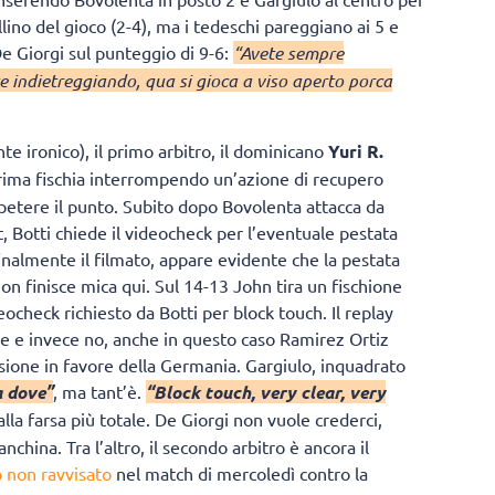
llino del gioco (2-4), ma i tedeschi pareggiano ai 5 e
De Giorgi sul punteggio di 9-6:
“Avete sempre
te indietreggiando, qua si gioca a viso aperto porca
te ironico), il primo arbitro, il dominicano
Yuri R.
 Prima fischia interrompendo un’azione di recupero
petere il punto. Subito dopo Bovolenta attacca da
 Botti chiede il videocheck per l’eventuale pestata
finalmente il filmato, appare evidente che la pestata
non finisce mica qui. Sul 14-13 John tira un fischione
deocheck richiesto da Botti per block touch. Il replay
e e invece no, anche in questo caso Ramirez Ortiz
sione in favore della Germania. Gargiulo, inquadrato
a dove”
, ma tant’è.
“Block touch, very clear, very
a farsa più totale. De Giorgi non vuole crederci,
nchina. Tra l’altro, il secondo arbitro è ancora il
o non ravvisato
nel match di mercoledì contro la