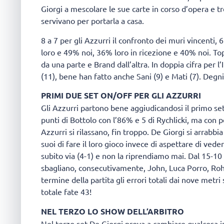
Giorgi a mescolare le sue carte in corso d’opera e t
servivano per portarla a casa.
8 a 7 per gli Azzurri il confronto dei muri vincenti,
loro e 49% noi, 36% loro in ricezione e 40% noi. To
da una parte e Brand dall’altra. In doppia cifra per 
(11), bene han fatto anche Sani (9) e Mati (7). Degni 
PRIMI DUE SET ON/OFF PER GLI AZZURRI
Gli Azzurri partono bene aggiudicandosi il primo se
punti di Bottolo con l’86% e 5 di Rychlicki, ma con 
Azzurri si rilassano, fin troppo. De Giorgi si arrab
suoi di fare il loro gioco invece di aspettare di ved
subito via (4-1) e non la riprendiamo mai. Dal 15-10
sbagliano, consecutivamente, John, Luca Porro, Rohr
termine della partita gli errori totali dai nove metri 
totale fate 43!
NEL TERZO LO SHOW DELL’ARBITRO
Nel terzo set De Giorgi prova a cambiare qualcosa i