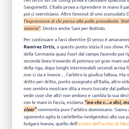
Sanguinetti. L’Italia prova a riprendere in mano il pa
poi ci sverniciano. Altro timeout di uno sconsolato 
l’espressione di chi pensa alla palla precedente. Sta
miseria”
. Dentro anche Sani per Bottolo.
Per continuare a farci divertire (il senso è amaramen
Ramirez Ortiz
, a questo punto inizia il suo show.
della Germania quasi fuori dal campo facendo poi ri
seconda linea trovando di potenza un gran mani-out,
della riga, dopo lunghi interminabili secondi arriva 
non ci sia e invece… l’arbitro la giudica fallosa. Ma 
dritto per dritto, punto assegnato all’Italia, altro vi
non sembra mostrare dita a muro toccate dal pallon
vede cose che altri non vedono e cambia la sua deci
con le mani in faccia, esclama
“ma che c…o dici, m
clear”
commenta pure l’arbitro dominicano. Siamo all
sgomento agita la cartelletta rivolgendosi alla sua pa
bulgaro Ivanov, quello dell’
errore dell’occhio di falc