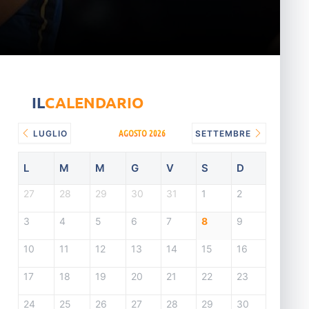
IL
CALENDARIO
AGOSTO 2026
LUGLIO
SETTEMBRE
L
M
M
G
V
S
D
27
28
29
30
31
1
2
3
4
5
6
7
8
9
10
11
12
13
14
15
16
17
18
19
20
21
22
23
24
25
26
27
28
29
30