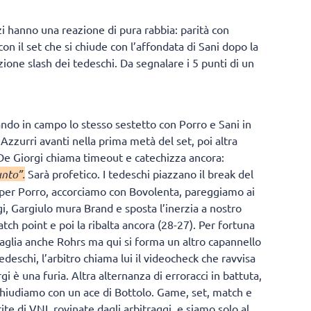
i hanno una reazione di pura rabbia: parità con
on il set che si chiude con l’affondata di Sani dopo la
ione slash dei tedeschi. Da segnalare i 5 punti di un
iando in campo lo stesso sestetto con Porro e Sani in
Azzurri avanti nella prima metà del set, poi altra
. De Giorgi chiama timeout e catechizza ancora:
unto”.
Sarà profetico. I tedeschi piazzano il break del
o per Porro, accorciamo con Bovolenta, pareggiamo ai
i, Gargiulo mura Brand e sposta l’inerzia a nostro
atch point e poi la ribalta ancora (28-27). Per fortuna
sbaglia anche Rohrs ma qui si forma un altro capannello
tedeschi, l’arbitro chiama lui il videocheck che ravvisa
gi è una furia. Altra alternanza di erroracci in battuta,
chiudiamo con un ace di Bottolo. Game, set, match e
ite di VNL rovinate dagli arbitraggi, e siamo solo al