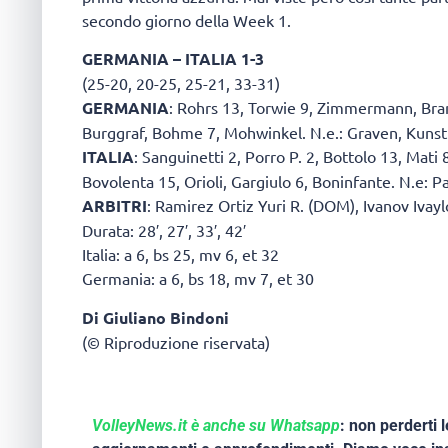
secondo giorno della Week 1.
GERMANIA – ITALIA 1-3
(25-20, 20-25, 25-21, 33-31)
GERMANIA
: Rohrs 13, Torwie 9, Zimmermann, Brand
Burggraf, Bohme 7, Mohwinkel. N.e.: Graven, Kunstm
ITALIA
: Sanguinetti 2, Porro P. 2, Bottolo 13, Mati 8
Bovolenta 15, Orioli, Gargiulo 6, Boninfante. N.e: P
ARBITRI
: Ramirez Ortiz Yuri R. (DOM), Ivanov Ivayl
Durata: 28′, 27′, 33′, 42′
Italia: a 6, bs 25, mv 6, et 32
Germania: a 6, bs 18, mv 7, et 30
Di Giuliano Bindoni
(© Riproduzione riservata)
VolleyNews.it è anche su Whatsapp
: non perderti l