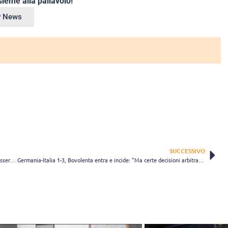
ieme alla pallavolo!
ey News
SUCCESSIVO
Francia-Italia 3-2, Mati protagonista: “De Giorgi ci aveva chiesto di essere sciolti” (VIDEO)
Germania-Italia 1-3, Bovolenta entra e incide: “Ma certe decisioni arbitrali non ci hanno convinto”