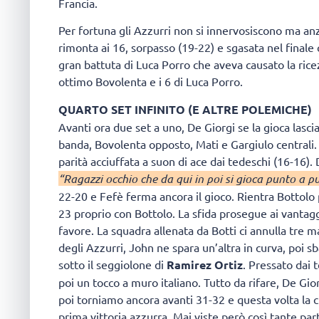
Francia.
Per fortuna gli Azzurri non si innervosiscono ma anz
rimonta ai 16, sorpasso (19-22) e sgasata nel finale c
gran battuta di Luca Porro che aveva causato la ricez
ottimo Bovolenta e i 6 di Luca Porro.
QUARTO SET INFINITO (E ALTRE POLEMICHE)
Avanti ora due set a uno, De Giorgi se la gioca lasc
banda, Bovolenta opposto, Mati e Gargiulo centrali. 
parità acciuffata a suon di ace dai tedeschi (16-16)
“Ragazzi occhio che da qui in poi si gioca punto a p
22-20 e Fefè ferma ancora il gioco. Rientra Bottol
23 proprio con Bottolo. La sfida prosegue ai vantagg
favore. La squadra allenata da Botti ci annulla tre m
degli Azzurri, John ne spara un’altra in curva, poi 
sotto il seggiolone di
Ramirez Ortiz
. Pressato dai 
poi un tocco a muro italiano. Tutto da rifare, De Gior
poi torniamo ancora avanti 31-32 e questa volta la 
prima vittoria azzurra. Mai viste però così tante part