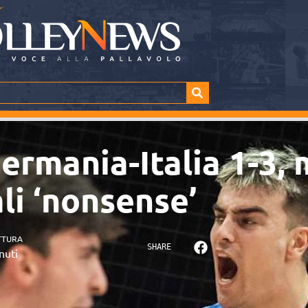
rmania-Italia 1-3, m
ali ‘nonsense’
TTURA
SHARE
nuti