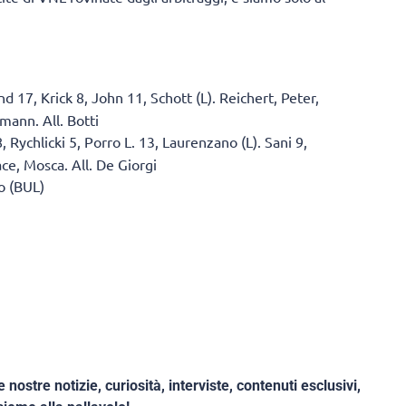
 17, Krick 8, John 11, Schott (L). Reichert, Peter,
ann. All. Botti
, Rychlicki 5, Porro L. 13, Laurenzano (L). Sani 9,
ace, Mosca. All. De Giorgi
o (BUL)
e nostre notizie, curiosità, interviste, contenuti esclusivi,