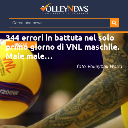
344 errori in battuta nel solo
primo giorno di VNL maschile.
FOCUS
Male male…
foto Volleyball World