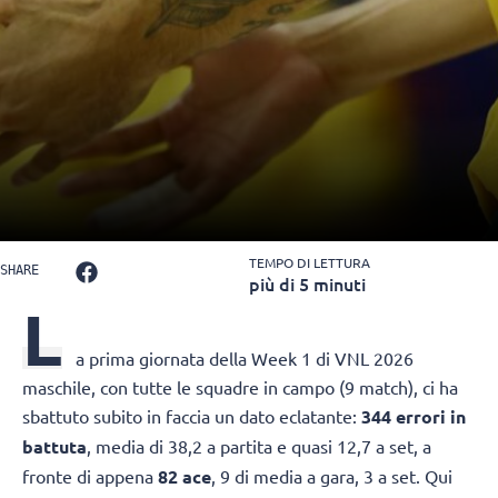
TEMPO DI LETTURA
SHARE
più di 5 minuti
L
a prima giornata della Week 1 di VNL 2026
maschile, con tutte le squadre in campo (9 match), ci ha
sbattuto subito in faccia un dato eclatante:
344 errori in
battuta
, media di 38,2 a partita e quasi 12,7 a set, a
fronte di appena
82 ace
, 9 di media a gara, 3 a set. Qui