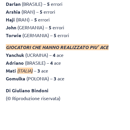
Darlan
(BRASILE) –
5
errori
Arshia
(IRAN) –
5
errori
Haji
(IRAN) –
5
errori
John
(GERMANIA) –
5
errori
Torwie
(GERMANIA) –
5
errori
GIOCATORI CHE HANNO REALIZZATO PIU’ ACE
Yanchuk
(UCRAINA) –
4
ace
Adriano
(BRASILE) –
4
ace
Mati
(ITALIA)
–
3
ace
Gomulka
(POLONIA) –
3
ace
Di Giuliano Bindoni
(© Riproduzione riservata)