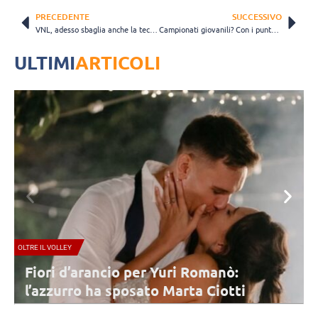
PRECEDENTE
SUCCESSIVO
VNL, adesso sbaglia anche la tecnologia: clamoroso e allarmante quanto successo in Francia-Italia
Campionati giovanili? Con i punteggi della Formula1, il ‘Mondiale costruttori’ va al Vero Volley
ULTIMI
ARTICOLI
A1 FEMMINILE
cio per Yuri Romanò:
Conegliano, lune
 sposato Marta Ciotti
step del 2026/2
stagionale
uri Romanò è convolato a nozze per la seconda
Lunedì 10 agosto inizia la p