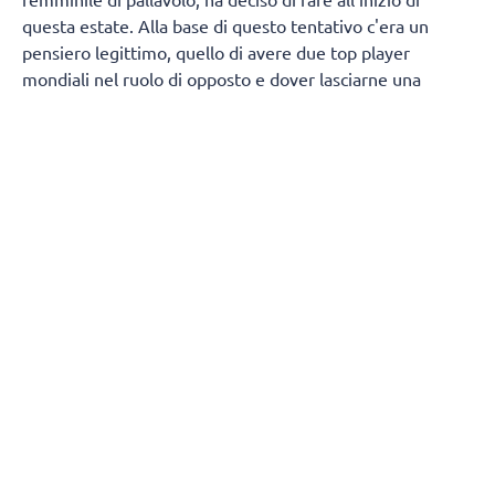
questa estate. Alla base di questo tentativo c'era un
pensiero legittimo, quello di avere due top player
mondiali nel ruolo di opposto e dover lasciarne una
panchina da utilizzare solo con il doppio cambio.
Antropova banda, invece, avrebbe formato con Egonu
opposta una prima linea d'attacco che forse nessun'altra
nazionale al mondo poteva schierare. Per la serie
'tentar
non nuoce'
, Velasco ha tentato ma evidentemente i
riscontri non sono stati così positivi come sperava.
Soprattutto proprio nel
fondamentale dell'attacco
dove Antropova, in queste prime due week di VNL in cui
ha giocato da banda, non si è trasformata in quella
macchina da guerra che tutti si aspettavano di vedere.
Nell'immaginario collettivo avrebbe dovuto schiacciare
regolarmente sopra il muro avversario, e invece così non
è stato.
Il cambio da destra a sinistra della rete non è cosa