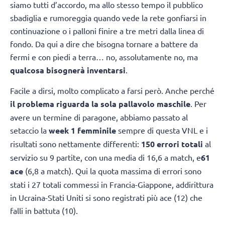
siamo tutti d’accordo, ma allo stesso tempo il pubblico
sbadiglia e rumoreggia quando vede la rete gonfiarsi in
continuazione o i palloni finire a tre metri dalla linea di
fondo. Da qui a dire che bisogna tornare a battere da
fermi e con piedi a terra… no, assolutamente no, ma
qualcosa bisognerà inventarsi
.
Facile a dirsi, molto complicato a farsi però. Anche perché
il problema riguarda la sola pallavolo maschile
. Per
avere un termine di paragone, abbiamo passato al
setaccio la
week 1 femminile
sempre di questa VNL e i
risultati sono nettamente differenti:
150 errori totali
al
servizio su 9 partite, con una media di 16,6 a match, e
61
ace
(6,8 a match). Qui la quota massima di errori sono
stati i 27 totali commessi in Francia-Giappone, addirittura
in Ucraina-Stati Uniti si sono registrati più ace (12) che
falli in battuta (10).