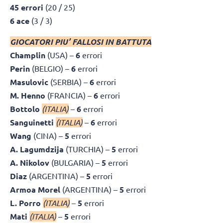
45 errori
(20 / 25)
6 ace
(3 / 3)
GIOCATORI PIU’ FALLOSI IN BATTUTA
Champlin
(USA) –
6
errori
Perin
(BELGIO) –
6
errori
Masulovic
(SERBIA) –
6
errori
M. Henno
(FRANCIA) –
6
errori
Bottolo
(ITALIA)
–
6
errori
Sanguinetti
(ITALIA)
–
6
errori
Wang
(CINA) –
5
errori
A. Lagumdzija
(TURCHIA) –
5
errori
A. Nikolov
(BULGARIA) –
5
errori
Diaz
(ARGENTINA) –
5
errori
Armoa Morel
(ARGENTINA) –
5
errori
L. Porro
(ITALIA)
–
5
errori
Mati
(ITALIA)
–
5
errori