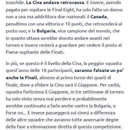
maschile.
La Cina andava retrocessa
. E invece, avendo
pagato per ospitare le Final Eight, ha solo fatto un danno
non a una ma addirittura due nazionali: il
Canada
,
penultimo con una vittoria e 10 punti, che retrocederà al
posto suo; e la
Bulgaria
, vice campione del mondo, che
in quanto ottava avrebbe dovuto andare avanti nel
torneo e invece resterà a guardare per cedere il posto al
Paese ospitante delle Finals.
In più, se questo è il livello della Cina, la peggior squadra
quest'anno delle 18 partecipanti,
saranno falsate un po'
anche le Finali
, almeno al primo turno dei quarti di
finale, dove a sfidare la Cina sarà il Giappone. Per carità,
squadra fortissima il Giappone, in tre settimane di torneo
ha solo vinto senza mai perdere e probabilmente
avrebbe continuato a farlo anche contro la Bulgaria, o
forse no... E invece passeggerà sui cinesi a differenza
delle altre squadre che avranno tutte avversarie degne
della fase a eliminazione diretta di questa competizione.