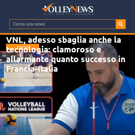
VNL, adesso sbaglia anche la
tecnologia: clamoroso e
FOCUS
allarmante quanto successo in
Francia-Italia