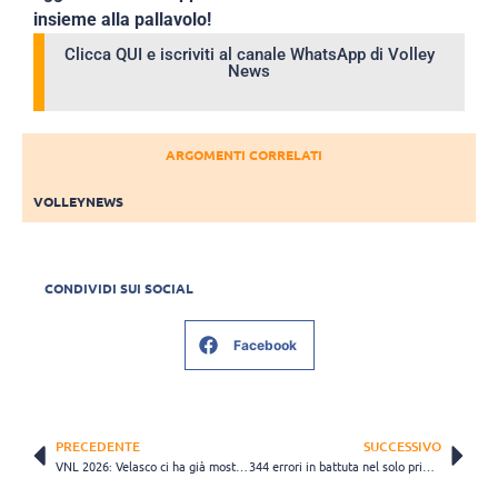
insieme alla pallavolo!
Clicca QUI e iscriviti al canale WhatsApp di Volley
News
ARGOMENTI CORRELATI
VOLLEYNEWS
CONDIVIDI SUI SOCIAL
Facebook
PRECEDENTE
SUCCESSIVO
VNL 2026: Velasco ci ha già mostrato il potenziale (non banale) delle 8 sostituzioni
344 errori in battuta nel solo primo giorno di VNL maschile. Male male…