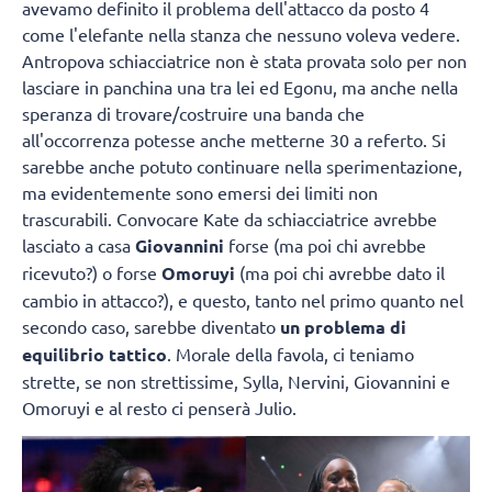
avevamo definito il problema dell'attacco da posto 4
come l'elefante nella stanza che nessuno voleva vedere.
Antropova schiacciatrice non è stata provata solo per non
lasciare in panchina una tra lei ed Egonu, ma anche nella
speranza di trovare/costruire una banda che
all'occorrenza potesse anche metterne 30 a referto. Si
sarebbe anche potuto continuare nella sperimentazione,
ma evidentemente sono emersi dei limiti non
trascurabili. Convocare Kate da schiacciatrice avrebbe
lasciato a casa
Giovannini
forse (ma poi chi avrebbe
ricevuto?) o forse
Omoruyi
(ma poi chi avrebbe dato il
cambio in attacco?), e questo, tanto nel primo quanto nel
secondo caso, sarebbe diventato
un problema di
equilibrio tattico
. Morale della favola, ci teniamo
strette, se non strettissime, Sylla, Nervini, Giovannini e
Omoruyi e al resto ci penserà Julio.