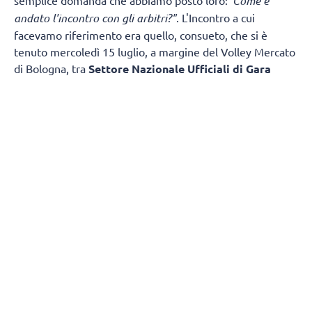
"Come è
andato l'incontro con gli arbitri?"
. L'Incontro a cui
facevamo riferimento era quello, consueto, che si è
tenuto mercoledì 15 luglio, a margine del Volley Mercato
di Bologna, tra
Settore Nazionale Ufficiali di Gara
(SNUG) e
Dirigenti e Allenatori
dei campionati maschili
di Serie A.
Una brutta figura, l'ennesima ma crediamo non
ultima
, di un settore tecnico di grande importanza che
non è gestito né rappresentato più da tecnici ma da
manager/politici che quando chiamati a parlare di regole,
situazioni di gioco, zone d'ombra regolamentari,
casistiche e via discorrendo, vanno ovviamente in
difficoltà. E in difficoltà, grossa difficoltà, si sono
ritrovati, così ci è stato raccontato, sia
Giuseppe De
Mola
, Responsabile Nazionale, sia
Luigi Roccatto
,
Responsabile Tecnico, nel rispondere alle domande degli
allenatori.