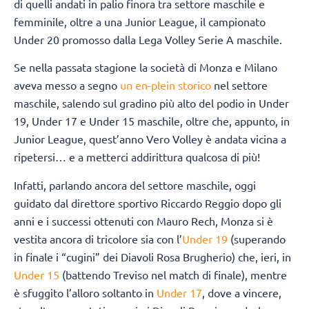
di quelli andati in palio finora tra settore maschile e
femminile, oltre a una Junior League, il campionato
Under 20 promosso dalla Lega Volley Serie A maschile.
Se nella passata stagione la società di Monza e Milano
aveva messo a segno
un en-plein storico
nel settore
maschile, salendo sul gradino più alto del podio in Under
19, Under 17 e Under 15 maschile, oltre che, appunto, in
Junior League, quest’anno Vero Volley è andata vicina a
ripetersi… e a metterci addirittura qualcosa di più!
Infatti, parlando ancora del settore maschile, oggi
guidato dal direttore sportivo Riccardo Reggio dopo gli
anni e i successi ottenuti con Mauro Rech, Monza si è
vestita ancora di tricolore sia con l’
Under 19
(superando
in finale i “cugini” dei Diavoli Rosa Brugherio) che, ieri, in
Under 15
(battendo Treviso nel match di finale), mentre
è sfuggito l’alloro soltanto in
Under 17
, dove a vincere,