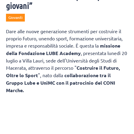
giovani”
Giovanili
Dare alle nuove generazione strumenti per costruire il
proprio futuro, unendo sport, formazione universitaria,
impresa e responsabilità sociale. È questa la
missione
della Fondazione LUBE Academy
, presentata lunedì 20
luglio a Villa Lauri, sede dell'Università degli Studi di
Macerata, attraverso il percorso "
Costruire il Futuro,
Oltre lo Sport
", nato dalla
collaborazione tra il
Gruppo Lube e UniMC con il patrocinio del CONI
Marche.
L'obiettivo è trasformare il patrimonio di
esperienza maturato in oltre trentacinque anni di attività
sportiva in un modello capace di accompagnare
i giovani non soltanto nella pratica agonistica, ma anche
nello studio, nella crescita personale e nell'ingresso