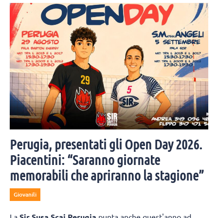
3-2 contro la Svezia. Top scorer per le Azzurre in un match
combattuto è Obossa.
Perugia, presentati gli Open Day 2026.
Piacentini: “Saranno giornate
memorabili che apriranno la stagione”
Giovanili
La
Sir Susa Scai Perugia
punta anche quest'anno ad