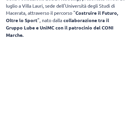
luglio a Villa Lauri, sede dell'Università degli Studi di
Macerata, attraverso il percorso "
Costruire il Futuro,
Oltre lo Sport
", nato dalla
collaborazione tra il
Gruppo Lube e UniMC con il patrocinio del CONI
Marche.
L'obiettivo è trasformare il patrimonio di
esperienza maturato in oltre trentacinque anni di attività
sportiva in un modello capace di accompagnare
i giovani non soltanto nella pratica agonistica, ma anche
nello studio, nella crescita personale e nell'ingresso
nel mondo del lavoro. Un progetto che mette in rete
università, imprese, istituzioni, famiglie e associazioni
sportive, creando un percorso educativo che va ben oltre
il campo di gioco.
Alla serata hanno partecipato l'amministratore delegato
del Gruppo Lube
Fabio Giulianelli
, promotore
dell'iniziativa, il presidente della Regione