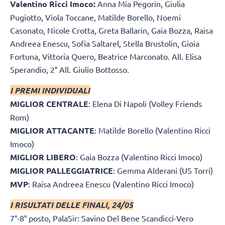
Valentino Ricci Imoco:
Anna Mia Pegorin, Giulia
Pugiotto, Viola Toccane, Matilde Borello, Noemi
Casonato, Nicole Crotta, Greta Ballarin, Gaia Bozza, Raisa
Andreea Enescu, Sofia Saltarel, Stella Brustolin, Gioia
Fortuna, Vittoria Quero, Beatrice Marconato. All. Elisa
Sperandio, 2° All. Giulio Bottosso.
I PREMI INDIVIDUALI
MIGLIOR CENTRALE
: Elena Di Napoli (Volley Friends
Rom)
MIGLIOR ATTACANTE
: Matilde Borello (Valentino Ricci
Imoco)
MIGLIOR LIBERO
: Gaia Bozza (Valentino Ricci Imoco)
MIGLIOR PALLEGGIATRICE
: Gemma Alderani (US Torri)
MVP
: Raisa Andreea Enescu (Valentino Ricci Imoco)
I RISULTATI DELLE FINALI, 24/05
7°-8° posto, PalaSir: Savino Del Bene Scandicci-Vero