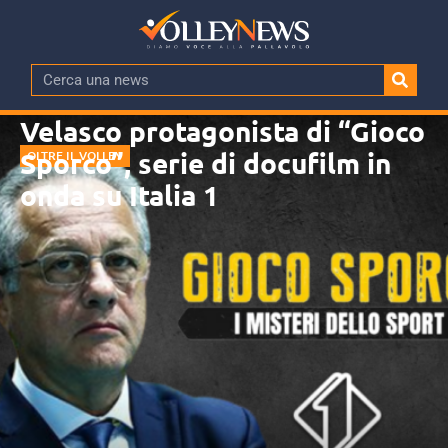
Velasco protagonista di “Gioco
Sporco”, serie di docufilm in
OLTRE IL VOLLEY
onda su Italia 1