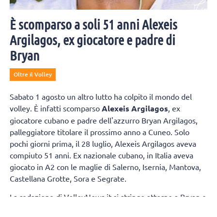
È scomparso a soli 51 anni Alexeis
Argilagos, ex giocatore e padre di
Bryan
Oltre il Volley
Sabato 1 agosto un altro lutto ha colpito il mondo del
volley. È infatti scomparso
Alexeis Argilagos
, ex
giocatore cubano e padre dell'azzurro Bryan Argilagos,
palleggiatore titolare il prossimo anno a Cuneo. Solo
pochi giorni prima, il 28 luglio, Alexeis Argilagos aveva
compiuto 51 anni. Ex nazionale cubano, in Italia aveva
giocato in A2 con le maglie di Salerno, Isernia, Mantova,
Castellana Grotte, Sora e Segrate.
La redazione di VolleyNews.it si stringe attorno a Bryan e
la sua famiglia.