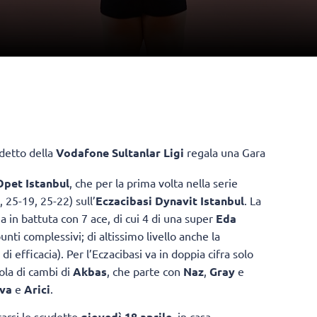
udetto della
Vodafone Sultanlar Ligi
regala una Gara
pet Istanbul
, che per la prima volta nella serie
 25-19, 25-22) sull’
Eczacibasi Dynavit Istanbul
. La
a in battuta con 7 ace, di cui 4 di una super
Eda
unti complessivi; di altissimo livello anche la
di efficacia). Per l’Eczacibasi va in doppia cifra solo
ola di cambi di
Akbas
, che parte con
Naz
,
Gray
e
ova
e
Arici
.
carsi lo scudetto
giovedì 18 aprile
, in casa