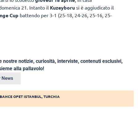
” domenica 21. Intanto il
Kuzeyboru
si è aggiudicato il
enge Cup
battendo per 3-1 (25-18, 24-26, 25-16, 25-
e nostre notizie, curiosità, interviste, contenuti esclusivi,
ieme alla pallavolo!
ey News
BAHCE OPET ISTANBUL
,
TURCHIA