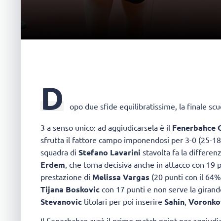
D
opo due sfide equilibratissime, la finale sc
3 a senso unico: ad aggiudicarsela è il
Fenerbahce O
sfrutta il fattore campo imponendosi per 3-0 (25-18,
squadra di
Stefano Lavarini
stavolta fa la differenz
Erdem
, che torna decisiva anche in attacco con 19 p
prestazione di
Melissa Vargas
(20 punti con il 64% 
Tijana Boskovic
con 17 punti e non serve la girand
Stevanovic
titolari per poi inserire
Sahin
,
Voronk
Il Fenerbahce avrà il primo match point per aggiudi