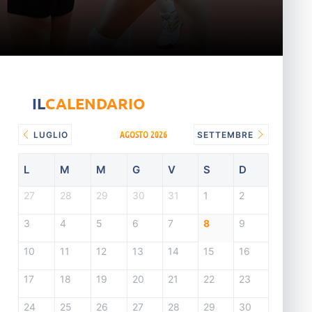
IL
CALENDARIO
AGOSTO 2026
LUGLIO
SETTEMBRE
L
M
M
G
V
S
D
27
28
29
30
31
1
2
3
4
5
6
7
8
9
10
11
12
13
14
15
16
17
18
19
20
21
22
23
24
25
26
27
28
29
30