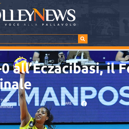
-0 all’Eczacibasi, il
finale
TTURA
SHARE
minuti