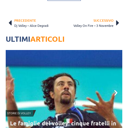
PRECEDENTE
SUCCESSIVO
Dj Volley – Alice Degradi
Volley On Fire – 3 Novembre
ULTIMI
ARTICOLI
STORIE DI VOLLEY
V
Le famiglie del volley: cinque fratelli in