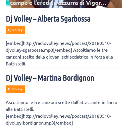
campo e l’eredità azzurra di Vigor
Bovolenta
Il ricordo di Vigor Bovolenta vive anche attraverso le gesta dei cinque
figli, che hanno seguito le orme del papà e della mamma Federica
Dj Volley – Alberta Sgarbossa
Lisi sul campo.
Dj Volley
[embed]http://radiovolley.news/podcast/20180510-
djvolley-sgarbossa.mp3[/embed] Ascoltiamo le tre
canzoni scelte dalla giovani schiacciatrice in forza alla
Battistelli.
Dj Volley – Martina Bordignon
Dj Volley
Ascoltiamo le tre canzoni scelte dall'attaccante in forza
alla Battistelli.
[embed]http://radiovolley.news/podcast/20180510-
djvolley-bordignon.mp3[/embed]