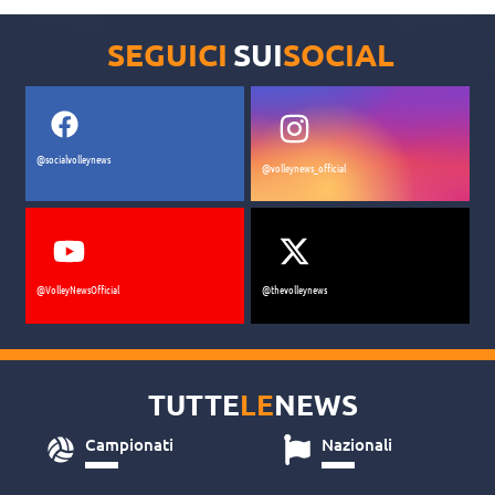
SEGUICI
SUI
SOCIAL
@socialvolleynews
@volleynews_official
@VolleyNewsOfficial
@thevolleynews
TUTTE
LE
NEWS
Campionati
Nazionali