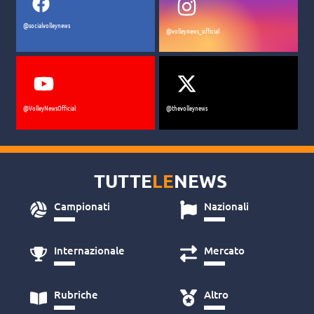
@socialvolleynews
@volleynews_official
@VolleyNewsOfficial
@thevolleynews
TUTTE
LE
NEWS
Campionati
Nazionali
Internazionale
Mercato
Rubriche
Altro