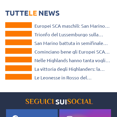
Il Lussemburgo vince gli Europei dei Piccoli Stati battendo in finale la
Scozia per 3-1. San Marino al terzo posto
TUTTE
LE
NEWS
MONDO
Europei SCA maschili: San Marino
MONDO
batte la Scozia ed è d’oro
Trionfo del Lussemburgo sulla
MONDO
Scozia negli Europei SCA maschili
San Marino battuta in semifinale
MONDO
dalla Scozia agli Europei SCA
Cominciano bene gli Europei SCA
ATTIVITÀ INTERNAZIONALE
per San Marino
Nelle Highlands hanno tanta voglia
ATTIVITÀ INTERNAZIONALE
di Volley: successo per la
La vittoria degli Highlanders: la
MACVolley Academy
ATTIVITÀ INTERNAZIONALE
Scozia vince il trofeo delle “piccole
Le Leonesse in Rosso del
nazioni”
Lussemburgo conquistano il trofeo
della SCA
SUI
SEGUICI
SOCIAL