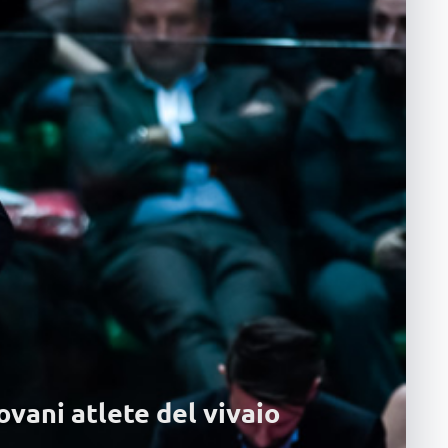
SER
ovani atlete del vivaio
L
29 G