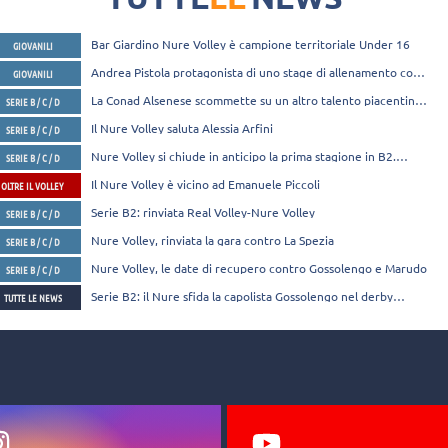
l’esperienza in B2 al Nure Volley
Bar Giardino Nure Volley è campione territoriale Under 16
GIOVANILI
Andrea Pistola protagonista di uno stage di allenamento con
GIOVANILI
le giovani atlete del vivaio
La Conad Alsenese scommette su un altro talento piacentino:
SERIE B / C / D
Eleonora Fava
Il Nure Volley saluta Alessia Arfini
SERIE B / C / D
Nure Volley si chiude in anticipo la prima stagione in B2.
SERIE B / C / D
Salvezza ottenuta
Il Nure Volley è vicino ad Emanuele Piccoli
OLTRE IL VOLLEY
Serie B2: rinviata Real Volley-Nure Volley
SERIE B / C / D
Nure Volley, rinviata la gara contro La Spezia
SERIE B / C / D
Nure Volley, le date di recupero contro Gossolengo e Marudo
SERIE B / C / D
Serie B2: il Nure sfida la capolista Gossolengo nel derby
TUTTE LE NEWS
piacentino