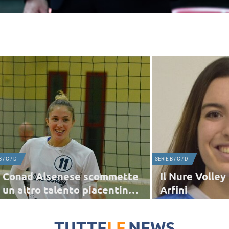
 / C / D
SERIE B / C / D
 Conad Alsenese scommette
Il Nure Volley
 un altro talento piacentino:
Arfini
eonora Fava
o la palleggiatrice Giulia Malvicini, il sodalizio del
Si dividono le strade del 
sidente Stiliano Faroldi punta su una giocatrice del
La società piacentina rin
TUTTE
LE
NEWS
ritorio, la centrale classe 1997 reduce
protagonista della prom