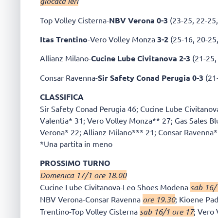
giocata ieri
Top Volley Cisterna-
NBV Verona 0-3
(23-25, 22-25,
Itas Trentino
-Vero Volley Monza
3-2
(25-16, 20-25,
Allianz Milano-
Cucine Lube Civitanova
2-3
(21-25,
Consar Ravenna-
Sir Safety Conad Perugia
0-3
(21-
CLASSIFICA
Sir Safety Conad Perugia 46; Cucine Lube Civitanova
Valentia* 31; Vero Volley Monza** 27; Gas Sales 
Verona* 22; Allianz Milano*** 21; Consar Ravenna* 
*Una partita in meno
PROSSIMO TURNO
Domenica 17/1 ore 18.00
Cucine Lube Civitanova-Leo Shoes Modena
sab 16/
NBV Verona-Consar Ravenna
ore 19.30
; Kioene Pa
Trentino-Top Volley Cisterna
sab 16/1 ore 17
; Vero