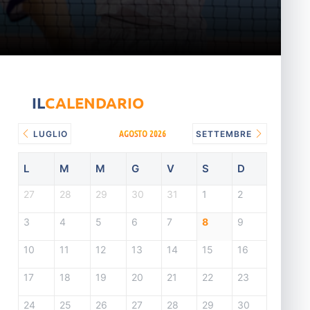
IL
CALENDARIO
AGOSTO 2026
LUGLIO
SETTEMBRE
L
M
M
G
V
S
D
27
28
29
30
31
1
2
3
4
5
6
7
8
9
10
11
12
13
14
15
16
17
18
19
20
21
22
23
24
25
26
27
28
29
30