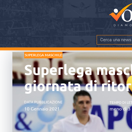
SUPERLEGA MASCHILE
Superlega maschi
giornata di rito
DATA PUBBLICAZIONE
TEMPO DI LE
10 Gennaio 2021
meno di 3 