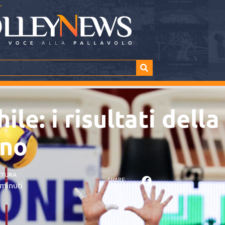
le: i risultati della
rno
TTURA
SHARE
minuti