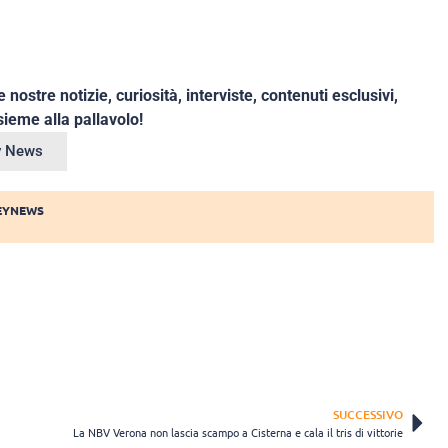
e nostre notizie, curiosità, interviste, contenuti esclusivi,
ieme alla pallavolo!
ey News
EYNEWS
SUCCESSIVO
La NBV Verona non lascia scampo a Cisterna e cala il tris di vittorie