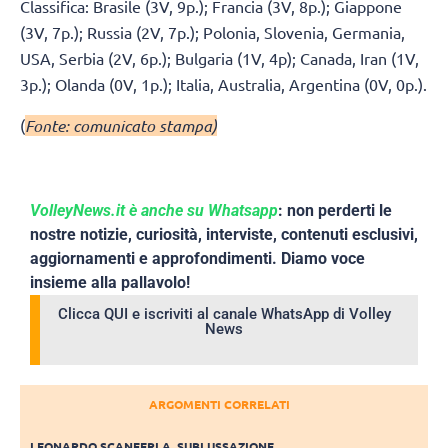
Classifica: Brasile (3V, 9p.); Francia (3V, 8p.); Giappone
(3V, 7p.); Russia (2V, 7p.); Polonia, Slovenia, Germania,
USA, Serbia (2V, 6p.); Bulgaria (1V, 4p); Canada, Iran (1V,
3p.); Olanda (0V, 1p.); Italia, Australia, Argentina (0V, 0p.).
(
Fonte: comunicato stampa)
VolleyNews.it è anche su Whatsapp
: non perderti le
nostre notizie, curiosità, interviste, contenuti esclusivi,
aggiornamenti e approfondimenti. Diamo voce
insieme alla pallavolo!
Clicca QUI e iscriviti al canale WhatsApp di Volley
News
ARGOMENTI CORRELATI
LEONARDO SCANFERLA
,
SUBLUSSAZIONE