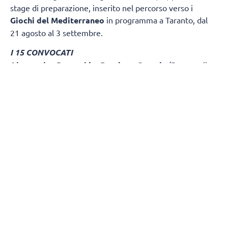
stage di preparazione, inserito nel percorso verso i
Giochi del Mediterraneo
in programma a Taranto, dal
21 agosto al 3 settembre.
I 15 CONVOCATI
Alessandro Benacchio
,
Damiano Catania
(Powervolley
Milano);
Davide Boschin
i (Trentino Volley);
Federico
Crosato
(Sir Safety Perugia);
Francesco D'Amico
(Verona Volley);
Alessandro Fanizza
,
Giulio Magalini
(Cisterna Volley);
Diego Frascio
(Volley Milano);
Tim
Held
,
Mattia Orioli
,
Andrea Truocchio
(Pallavolo
Padova);
Filippo Mancin
i (Atlantide Pallavolo Brescia);
Leandro Aussibio Mosca
(Cuneo Volley);
Marco
Pellacani
(Scuola Pallavolo Anderlini);
Alessio Tallone
(Virtus Aversa).
LO STAFF
Saranno presenti allo stage Vincenzo Fanizza (direttore
tecnico e primo allenatore), Saverio Di Lascio e Filippo