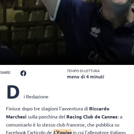
TEMPO DI LETTURA
SHARE
meno di 4 minuti
D
i Redazione
Finisce dopo tre stagioni l’avventura di
Riccardo
Marchesi
sulla panchina del
Racing Club de Cannes
: a
comunicarlo è lo stesso club francese, che pubblica su
Facebook l’articolo de
L’Equipe
in cui l’allenatore italiano