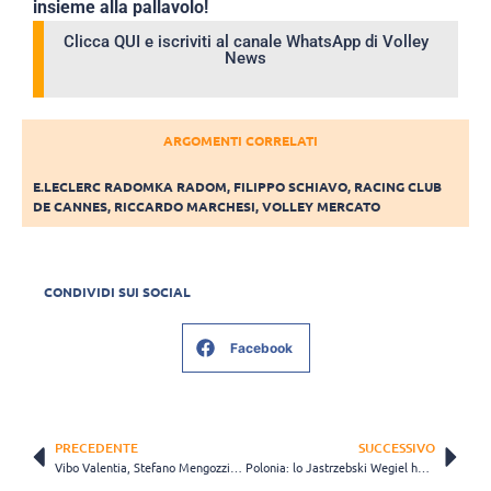
insieme alla pallavolo!
Clicca QUI e iscriviti al canale WhatsApp di Volley
News
ARGOMENTI CORRELATI
E.LECLERC RADOMKA RADOM
,
FILIPPO SCHIAVO
,
RACING CLUB
DE CANNES
,
RICCARDO MARCHESI
,
VOLLEY MERCATO
CONDIVIDI SUI SOCIAL
Facebook
PRECEDENTE
SUCCESSIVO
Vibo Valentia, Stefano Mengozzi: “Anche in quarantena non mi piace sprecare il mio tempo”
Polonia: lo Jastrzebski Wegiel ha chiuso i contratti dei giocatori al 31 marzo