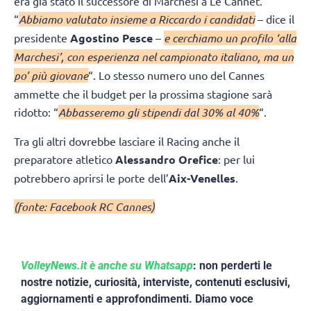
era già stato il successore di Marchesi a Le Cannet.
“
Abbiamo valutato insieme a Riccardo i candidati
– dice il
presidente
Agostino Pesce
–
e cerchiamo un profilo ‘alla
Marchesi’, con esperienza nel campionato italiano, ma un
po’ più giovane
“. Lo stesso numero uno del Cannes
ammette che il budget per la prossima stagione sarà
ridotto: “
Abbasseremo gli stipendi dal 30% al 40%
“.
Tra gli altri dovrebbe lasciare il Racing anche il
preparatore atletico
Alessandro Orefice
: per lui
potrebbero aprirsi le porte dell’
Aix-Venelles
.
(fonte: Facebook RC Cannes)
VolleyNews.it è anche su Whatsapp
: non perderti le
nostre notizie, curiosità, interviste, contenuti esclusivi,
aggiornamenti e approfondimenti. Diamo voce