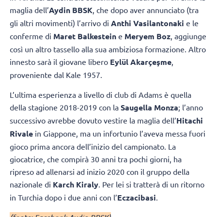
maglia dell’
Aydin BBSK
, che dopo aver annunciato (tra
gli altri movimenti) l’arrivo di
Anthi Vasilantonaki
e le
conferme di
Maret Balkestein
e
Meryem Boz
, aggiunge
così un altro tassello alla sua ambiziosa formazione. Altro
innesto sarà il giovane libero
Eylül Akarçeşme
,
proveniente dal Kale 1957.
L’ultima esperienza a livello di club di Adams è quella
della stagione 2018-2019 con la
Saugella Monza
; l’anno
successivo avrebbe dovuto vestire la maglia dell’
Hitachi
Rivale
in Giappone, ma un infortunio l’aveva messa fuori
gioco prima ancora dell’inizio del campionato. La
giocatrice, che compirà 30 anni tra pochi giorni, ha
ripreso ad allenarsi ad inizio 2020 con il gruppo della
nazionale di
Karch Kiraly
. Per lei si tratterà di un ritorno
in Turchia dopo i due anni con l’
Eczacibasi
.