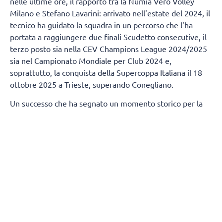
nelle ultime ore, il rapporto tra la Numia Vero Volley
Milano e Stefano Lavarini: arrivato nell'estate del 2024, il
tecnico ha guidato la squadra in un percorso che l'ha
portata a raggiungere due finali Scudetto consecutive, il
terzo posto sia nella CEV Champions League 2024/2025
sia nel Campionato Mondiale per Club 2024 e,
soprattutto, la conquista della Supercoppa Italiana il 18
ottobre 2025 a Trieste, superando Conegliano.
Un successo che ha segnato un momento storico per la
città di Milano, regalandole un trofeo nazionale nella
pallavolo dopo 80 anni.
Termineranno, contestualmente, anche i rapporti tra
Numia Vero Volley e Andrea Mafrici (secondo allenatore)
e Kasper Duda (scoutman).
Tutta la società Vero Volley saluta con affetto e stima
Stefano Lavarini e il suo staff, ringraziandoli per la
professionalità e i valori trasmessi durante due stagioni