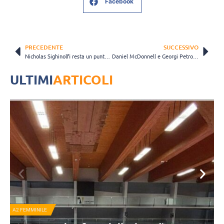
Facebook
PRECEDENTE
SUCCESSIVO
Nicholas Sighinolfi resta un punto fermo di Cuneo
Daniel McDonnell e Georgi Petrov rinforzano lo Chaumont
ULTIMI
ARTICOLI
A2 FEMMINILE
N