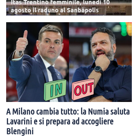
Itas Trentino femminile, lunedì 10
agosto il raduno al Sanbàpolis
La stagione dell'Itas Trentino sta per cominciare: l'appuntamento è
per lunedì 10 agosto al Sanbàpolis. Presenti tutte le atlete in rosa,
tranne Frelih.
A Milano cambia tutto: la Numia saluta
Lavarini e si prepara ad accogliere
Blengini