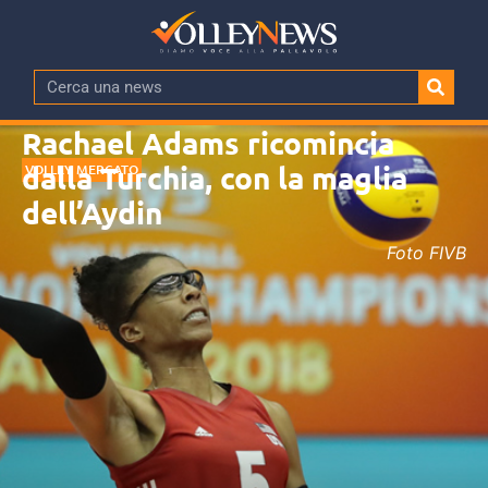
Rachael Adams ricomincia
dalla Turchia, con la maglia
VOLLEY MERCATO
dell’Aydin
Foto FIVB