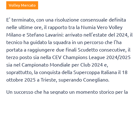
Volley Mercato
E' terminato, con una risoluzione consensuale definita
nelle ultime ore, il rapporto tra la Numia Vero Volley
Milano e Stefano Lavarini: arrivato nell'estate del 2024, il
tecnico ha guidato la squadra in un percorso che l'ha
portata a raggiungere due finali Scudetto consecutive, il
terzo posto sia nella CEV Champions League 2024/2025
sia nel Campionato Mondiale per Club 2024 e,
soprattutto, la conquista della Supercoppa Italiana il 18
ottobre 2025 a Trieste, superando Conegliano.
Un successo che ha segnato un momento storico per la
città di Milano, regalandole un trofeo nazionale nella
pallavolo dopo 80 anni.
Termineranno, contestualmente, anche i rapporti tra
Numia Vero Volley e Andrea Mafrici (secondo allenatore)
e Kasper Duda (scoutman).