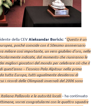
sidente della CEV
Aleksandar Boricic
: “
Questo è un
europea, poiché coincide con il 50esimo anniversario
a miliare così importante, un vero giubileo d’oro, nelle
ticolarmente indicate, dal momento che riuniranno le
ei migliori giocatori del mondo per celebrare ciò che il
di quest’anno – l’iconico Pala Alpitour nella prima
n da tutta Europa, tutti ugualmente desiderosi di
cui i ricordi delle Olimpiadi invernali del 2006 sono
 Italiana Pallavolo e le autorità locali
– ha continuato
 settimane, vorrei congratularmi con le quattro squadre