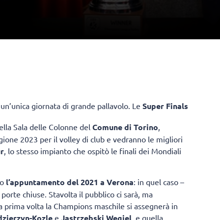
 un’unica giornata di grande pallavolo. Le
Super Finals
ella Sala delle Colonne del
Comune di Torino
,
one 2023 per il volley di club e vedranno le migliori
r
, lo stesso impianto che ospitò le finali dei Mondiali
po
l’appuntamento del 2021 a Verona
: in quel caso –
porte chiuse. Stavolta il pubblico ci sarà, ma
a prima volta la Champions maschile si assegnerà in
zierzyn-Kozle
e
Jastrzebski Wegiel
, e quella