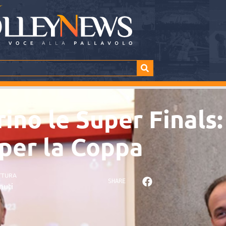
ino le Super Finals
 per la Coppa
TTURA
SHARE
nuti