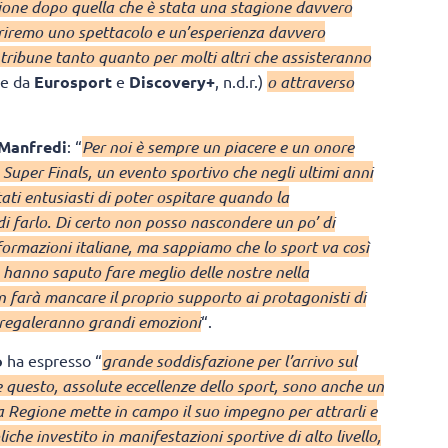
zione dopo quella che è stata una stagione davvero
offriremo uno spettacolo e un’esperienza davvero
 tribune tanto quanto per molti altri che assisteranno
se da
Eurosport
e
Discovery+
, n.d.r.)
o attraverso
Manfredi
: “
Per noi è sempre un piacere e un onore
 Super Finals, un evento sportivo che negli ultimi anni
ati entusiasti di poter ospitare quando la
di farlo. Di certo non posso nascondere un po’ di
formazioni italiane, ma sappiamo che lo sport va così
 hanno saputo fare meglio delle nostre nella
n farà mancare il proprio supporto ai protagonisti di
regaleranno grandi emozioni
“.
o
ha espresso “
grande soddisfazione per l’arrivo sul
e questo, assolute eccellenze dello sport, sono anche un
la Regione mette in campo il suo impegno per attrarli e
iche investito in manifestazioni sportive di alto livello,