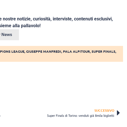
e nostre notizie, curiosità, interviste, contenuti esclusivi,
ieme alla pallavolo!
ey News
PIONS LEAGUE
,
GIUSEPPE MANFREDI
,
PALA ALPITOUR
,
SUPER FINALS
,
SUCCESSIVO
p
Super Finals di Torino: venduti già 8mila biglietti