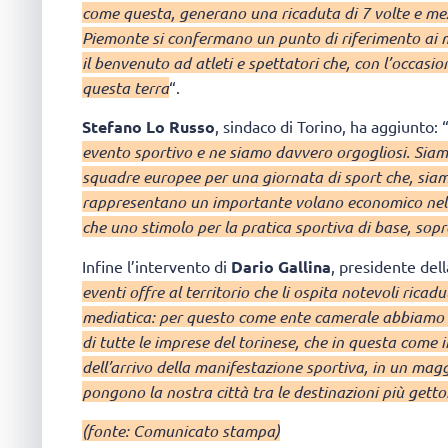
come questa, generano una ricaduta di 7 volte e mezz
Piemonte si confermano un punto di riferimento ai ma
il benvenuto ad atleti e spettatori che, con l’occasio
questa terra
“.
Stefano Lo Russo
, sindaco di Torino, ha aggiunto: 
evento sportivo e ne siamo davvero orgogliosi. Siamo 
squadre europee per una giornata di sport che, siamo
rappresentano un importante volano economico nella
che uno stimolo per la pratica sportiva di base, sopr
Infine l’intervento di
Dario Gallina
, presidente del
eventi offre al territorio che li ospita notevoli rica
mediatica: per questo come ente camerale abbiamo 
di tutte le imprese del torinese, che in questa come 
dell’arrivo della manifestazione sportiva, in un maggi
pongono la nostra città tra le destinazioni più getto
(fonte: Comunicato stampa)