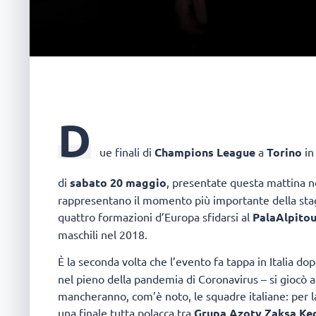
D
ue finali di
Champions League
a
Torino
in
di
sabato 20 maggio
, presentate questa mattina n
rappresentano il momento più importante della stagi
quattro formazioni d’Europa sfidarsi al
PalaAlpitou
maschili nel 2018.
È la seconda volta che l’evento fa tappa in Italia do
nel pieno della pandemia di Coronavirus – si giocò a 
mancheranno, com’è noto, le squadre italiane: per l
una finale tutta polacca tra
Grupa Azoty Zaksa Ked