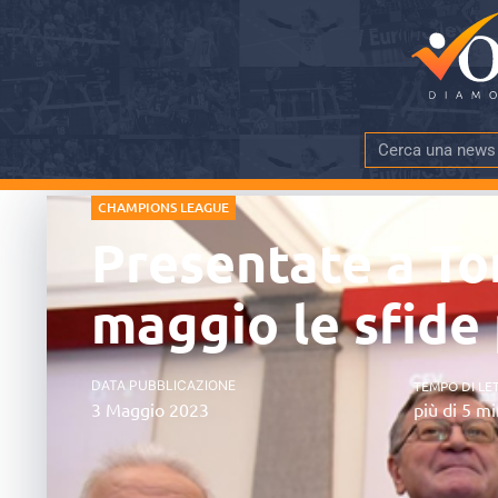
CHAMPIONS LEAGUE
Presentate a Tor
maggio le sfide
DATA PUBBLICAZIONE
TEMPO DI LE
3 Maggio 2023
più di 5 mi