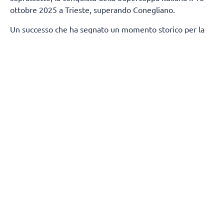
ottobre 2025 a Trieste, superando Conegliano.
Un successo che ha segnato un momento storico per la
città di Milano, regalandole un trofeo nazionale nella
pallavolo dopo 80 anni.
Termineranno, contestualmente, anche i rapporti tra
Numia Vero Volley e Andrea Mafrici (secondo allenatore)
e Kasper Duda (scoutman).
Tutta la società Vero Volley saluta con affetto e stima
Stefano Lavarini e il suo staff, ringraziandoli per la
professionalità e i valori trasmessi durante due stagioni
condivise, augurando loro il meglio per il proseguimento
della carriera.
(Fonte comunicato stampa)
SEGUICI
SUI
SOCIAL