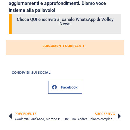
aggiornamenti e approfondimenti. Diamo voce
insieme alla pallavolo!
Clicca QUI e iscriviti al canale WhatsApp di Volley
News
ARGOMENTI CORRELATI
CONDIVIDI SUI SOCIAL
Facebook
PRECEDENTE
SUCCESSIVO
Akademia Sant’Anna, Martina Pegoraro chiude il reparto centrali del roster siciliano
Belluno, Andrea Polacco completa il reparto opposti: “Voglio mettermi alla prova”