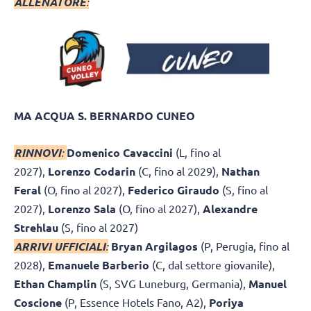
ALLENATORE
:
MA ACQUA S. BERNARDO CUNEO
RINNOVI
:
Domenico Cavaccini
(L, fino al
2027),
Lorenzo Codarin
(C, fino al 2029),
Nathan
Feral
(O, fino al 2027),
Federico Giraudo
(S, fino al
2027),
Lorenzo Sala
(O, fino al 2027),
Alexandre
Strehlau
(S, fino al 2027)
ARRIVI UFFICIALI
:
Bryan Argilagos
(P, Perugia, fino al
2028),
Emanuele Barberio
(C, dal settore giovanile),
Ethan Champlin
(S, SVG Luneburg, Germania),
Manuel
Coscione
(P, Essence Hotels Fano, A2),
Poriya