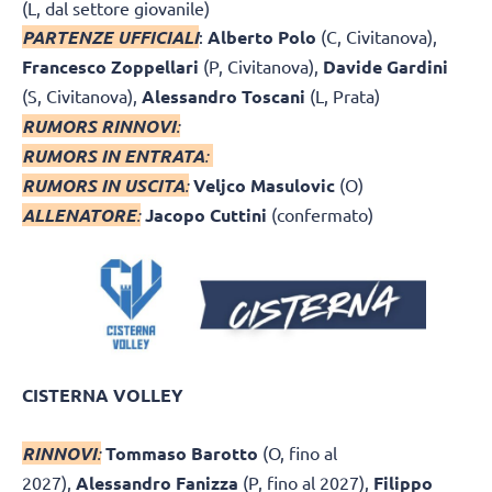
(L, dal settore giovanile)
PARTENZE UFFICIALI
:
Alberto Polo
(C, Civitanova),
Francesco Zoppellari
(P, Civitanova),
Davide Gardini
(S, Civitanova),
Alessandro Toscani
(L, Prata)
RUMORS RINNOVI
:
RUMORS IN ENTRATA
:
RUMORS IN USCITA
:
Veljco Masulovic
(O)
ALLENATORE
:
Jacopo Cuttini
(confermato)
CISTERNA VOLLEY
RINNOVI
:
Tommaso Barotto
(O, fino al
2027),
Alessandro Fanizza
(P, fino al 2027),
Filippo