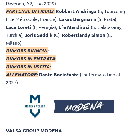
Ravenna, A2, fino 2029)
PARTENZE UFFICIALI
:
Robbert Andringa
(S, Tourcoing
Lille Métropole, Francia),
Lukas Bergmann
(S, Prata),
Luca Loreti
(L, Perugia),
Efe Mandiraci
(S, Galatasaray,
Turchia),
Joris Seddik
(C),
Robertlandy Simon
(C,
Milano)
RUMORS RINNOVI
:
RUMORS IN ENTRATA
:
RUMORS IN USCITA
:
ALLENATORE
:
Dante Boninfante
(confermato fino al
2027)
VALSA GROUP MODENA