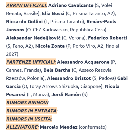
ARRIVI UFFICIALI
:
Adriano Cavalcante
(S, Volei
Renata, Brasile),
Elia Bossi
(C, Prisma Taranto, A2),
Riccardo Gollini
(L, Prisma Taranto),
Renārs-Pauls
Jansons
(O, CEZ Karlovarsko, Repubblica Ceca),
Aleksandar Nedeljković
(C, Verona),
Federico Roberti
(S, Fano, A2),
Nicola Zonta
(P, Porto Viro, A2, fino al
2027)
PARTENZE UFFICIALI
:
Alessandro Acquarone
(P,
Cannes, Francia),
Bela Bartha
(C, Asseco Resovia
Rzeszów, Polonia),
Alessandro Bristot
(S, Padova)
Gabi
Garcia
(O, Toray Arrows Shizuoka, Giappone),
Nicola
Pesaresi
(L, Monza),
Jordi Ramón
(S)
RUMORS RINNOVI
:
RUMORS IN ENTRATA
:
RUMORS IN USCITA
:
ALLENATORE
:
Marcelo Mendez
(confermato)