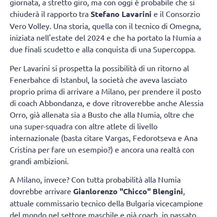
giornata, a stretto giro, ma con oggi è probabile che si
chiuderà il rapporto tra
Stefano Lavarini
e il Consorzio
Vero Volley. Una storia, quella con il tecnico di Omegna,
iniziata nell'estate del 2024 e che ha portato la Numia a
due finali scudetto e alla conquista di una Supercoppa.
Per Lavarini si prospetta la possibilità di un ritorno al
Fenerbahce di Istanbul, la società che aveva lasciato
proprio prima di arrivare a Milano, per prendere il posto
di coach Abbondanza, e dove ritroverebbe anche Alessia
Orro, già allenata sia a Busto che alla Numia, oltre che
una super-squadra con altre atlete di livello
internazionale (basta citare Vargas, Fedorotseva e Ana
Cristina per fare un esempio?) e ancora una realtà con
grandi ambizioni.
A Milano, invece? Con tutta probabilità alla Numia
dovrebbe arrivare
Gianlorenzo "Chicco" Blengini
,
attuale commissario tecnico della Bulgaria vicecampione
del mondo nel settore maschile e già coach, in passato,