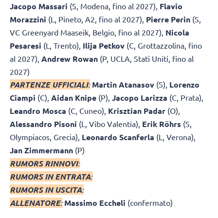
Jacopo Massari
(S, Modena, fino al 2027),
Flavio
Morazzini
(L, Pineto, A2, fino al 2027),
Pierre Perin
(S,
VC Greenyard Maaseik, Belgio, fino al 2027),
Nicola
Pesaresi
(L, Trento),
Ilija Petkov
(C, Grottazzolina, fino
al 2027),
Andrew Rowan
(P, UCLA, Stati Uniti, fino al
2027)
PARTENZE UFFICIALI
:
Martin Atanasov
(S),
Lorenzo
Ciampi
(C),
Aidan Knipe
(P),
Jacopo Larizza
(C, Prata),
Leandro Mosca
(C, Cuneo),
Krisztian Padar
(O),
Alessandro Pisoni
(L, Vibo Valentia),
Erik Röhrs
(S,
Olympiacos, Grecia),
Leonardo Scanferla
(L, Verona),
Jan Zimmermann
(P)
RUMORS RINNOVI
:
RUMORS IN ENTRATA
:
RUMORS IN USCITA
:
ALLENATORE
:
Massimo Eccheli
(confermato)