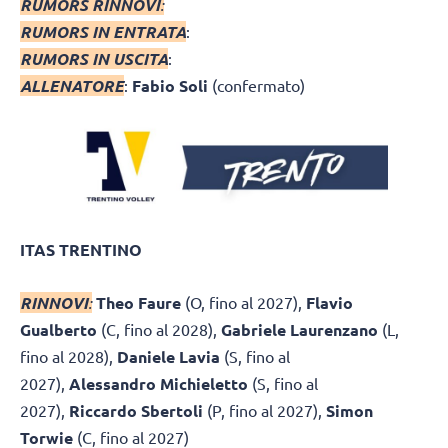
RUMORS RINNOVI
:
RUMORS IN ENTRATA
:
RUMORS IN USCITA
:
ALLENATORE
:
Fabio Soli
(confermato)
ITAS TRENTINO
RINNOVI
:
Theo Faure
(O, fino al 2027),
Flavio
Gualberto
(C, fino al 2028),
Gabriele Laurenzano
(L,
fino al 2028),
Daniele Lavia
(S, fino al
2027),
Alessandro Michieletto
(S, fino al
2027),
Riccardo Sbertoli
(P, fino al 2027),
Simon
Torwie
(C, fino al 2027)