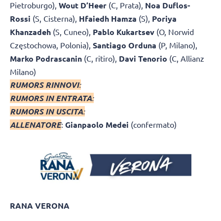
Pietroburgo),
Wout D’Heer
(C, Prata),
Noa Duflos-
Rossi
(S, Cisterna),
Hfaiedh Hamza
(S),
Poriya
Khanzadeh
(S, Cuneo),
Pablo Kukartsev
(O, Norwid
Częstochowa, Polonia),
Santiago Orduna
(P, Milano),
Marko Podrascanin
(C, ritiro),
Davi Tenorio
(C, Allianz
Milano)
RUMORS RINNOVI
:
RUMORS IN ENTRATA
:
RUMORS IN USCITA
:
ALLENATORE
:
Gianpaolo Medei
(confermato)
RANA VERONA