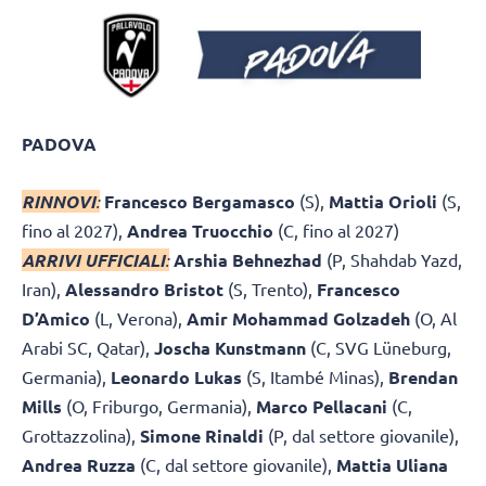
PADOVA
RINNOVI
:
Francesco Bergamasco
(S),
Mattia Orioli
(S,
fino al 2027),
Andrea Truocchio
(C, fino al 2027)
ARRIVI UFFICIALI
:
Arshia Behnezhad
(P, Shahdab Yazd,
Iran),
Alessandro Bristot
(S, Trento),
Francesco
D’Amico
(L, Verona),
Amir Mohammad Golzadeh
(O, Al
Arabi SC, Qatar),
Joscha Kunstmann
(C, SVG Lüneburg,
Germania),
Leonardo Lukas
(S, Itambé Minas),
Brendan
Mills
(O, Friburgo, Germania),
Marco Pellacani
(C,
Grottazzolina),
Simone Rinaldi
(P, dal settore giovanile),
Andrea Ruzza
(C, dal settore giovanile),
Mattia Uliana