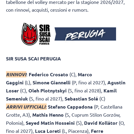
tabellone del volley mercato per la stagione 2026/2027,
con rinnovi, acquisti, cessioni e rumors.
SIR SUSA SCAI PERUGIA
RINNOVI
:
Federico Crosato
(C),
Marco
Gaggini
(L),
Simone Giannelli
(P, fino al 2027),
Agustin
Loser
(C),
Oleh Plotnytskyi
(S, fino al 2028),
Kamil
Semeniuk
(S, fino al 2027),
Sebastian Solé
(C)
ARRIVI UFFICIALI
:
Stefano Cappadona
(P, Castellana
Grotte, A3),
Mathis Henno
(S, Cuprum Stilon Gorzów,
Polonia),
Seyed
Matin Hosseini
(S),
David Kollátor
(O,
fino al 2027),
Luca Loreti
(L, Piacenza),
Ferre