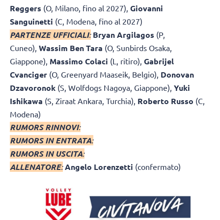
Reggers
(O, Milano, fino al 2027),
Giovanni
Sanguinetti
(C, Modena, fino al 2027)
PARTENZE UFFICIALI
:
Bryan Argilagos
(P,
Cuneo),
Wassim Ben Tara
(O, Sunbirds Osaka,
Giappone),
Massimo Colaci
(L, ritiro),
Gabrijel
Cvanciger
(O, Greenyard Maaseik, Belgio),
Donovan
Dzavoronok
(S, Wolfdogs Nagoya, Giappone),
Yuki
Ishikawa
(S, Ziraat Ankara, Turchia),
Roberto Russo
(C,
Modena)
RUMORS RINNOVI
:
RUMORS IN ENTRATA
:
RUMORS IN USCITA
:
ALLENATORE
:
Angelo Lorenzetti
(confermato)