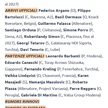
al 2027)
ARRIVI UFFICIALI
:
Federico Argano
(O),
Filippo
Bartolucci
(C, Ravenna, A2),
Basil Dermaux
(O, Knack
Roeselare, Belgio),
Guillermo Falasca
(Allenatore),
Santiago Orduna
(P, Civitanova),
Simone Porro
(P,
Siena, A2),
Robertlandy Simon
(C, Piacenza, fino al
2027),
Georgi Tatarov
(S, Galatasaray HDI Sigorta,
Turchia),
Davi Tenorio
(C, Lube)
PARTENZE UFFICIALI
:
Leonardo Barbanti
(P, Modena),
Edoardo Caneschi
(C, Toray Arrows Shizuoka,
Giappone),
Fernando Kreling
(P, Fenerbahce, Turchia),
Veikka Lindqvist
(O, Chaumont, Francia),
Karen
Masajedi
(S),
Nemanja Masulovic
(C),
Roberto
Piazza
(Allenatore, Project Varsavia),
Ferre Reggers
(O,
Perugia),
Gabriele Di Martino
(C, Valsa Group Modena)
RUMORS RINNOVI
:
RUMORS IN ENTRATA
: