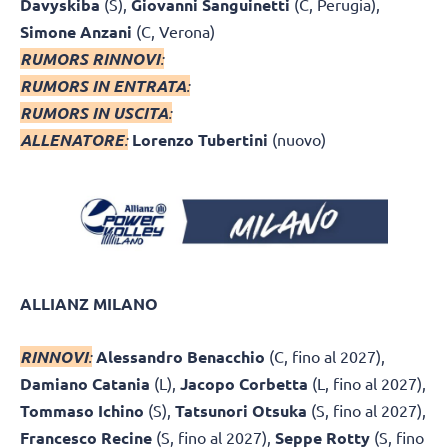
Davyskiba
(S),
Giovanni Sanguinetti
(C, Perugia),
Simone Anzani
(C, Verona)
RUMORS RINNOVI
:
RUMORS IN ENTRATA
:
RUMORS IN USCITA
:
ALLENATORE
:
Lorenzo Tubertini
(nuovo)
ALLIANZ MILANO
RINNOVI
:
Alessandro Benacchio
(C, fino al 2027),
Damiano Catania
(L),
Jacopo Corbetta
(L, fino al 2027),
Tommaso Ichino
(S),
Tatsunori Otsuka
(S, fino al 2027),
Francesco Recine
(S, fino al 2027),
Seppe Rotty
(S, fino