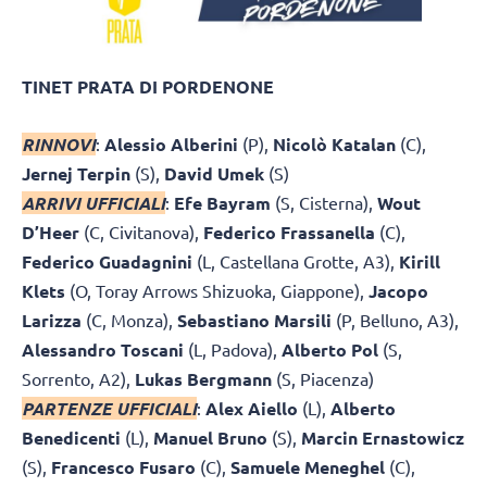
TINET PRATA DI PORDENONE
RINNOVI
:
Alessio Alberini
(P),
Nicolò Katalan
(C),
Jernej Terpin
(S),
David Umek
(S)
ARRIVI UFFICIALI
:
Efe Bayram
(S, Cisterna),
Wout
D’Heer
(C, Civitanova),
Federico Frassanella
(C),
Federico Guadagnini
(L, Castellana Grotte, A3),
Kirill
Klets
(O, Toray Arrows Shizuoka, Giappone),
Jacopo
Larizza
(C, Monza),
Sebastiano Marsili
(P, Belluno, A3),
Alessandro Toscani
(L, Padova),
Alberto Pol
(S,
Sorrento, A2),
Lukas Bergmann
(S, Piacenza)
PARTENZE UFFICIALI
:
Alex Aiello
(L),
Alberto
Benedicenti
(L),
Manuel Bruno
(S),
Marcin Ernastowicz
(S),
Francesco Fusaro
(C),
Samuele Meneghel
(C),