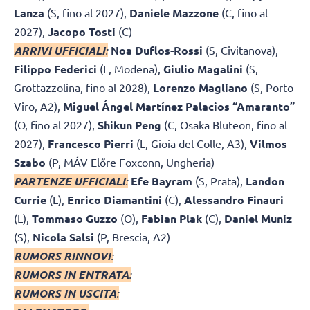
Lanza
(S, fino al 2027),
Daniele Mazzone
(C, fino al
2027),
Jacopo Tosti
(C)
ARRIVI UFFICIALI
:
Noa Duflos-Rossi
(S, Civitanova),
Filippo Federici
(L, Modena),
Giulio Magalini
(S,
Grottazzolina, fino al 2028),
Lorenzo Magliano
(S, Porto
Viro, A2),
Miguel Ángel Martínez Palacios “Amaranto”
(O, fino al 2027),
Shikun Peng
(C, Osaka Bluteon, fino al
2027),
Francesco Pierri
(L, Gioia del Colle, A3),
Vilmos
Szabo
(P, MÁV Előre Foxconn, Ungheria)
PARTENZE UFFICIALI
:
Efe Bayram
(S, Prata),
Landon
Currie
(L),
Enrico Diamantini
(C),
Alessandro Finauri
(L),
Tommaso Guzzo
(O),
Fabian Plak
(C),
Daniel Muniz
(S),
Nicola Salsi
(P, Brescia, A2)
RUMORS RINNOVI
:
RUMORS IN ENTRATA
:
RUMORS IN USCITA
: