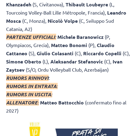
Khanzadeh
(S, Civitanova),
Thibault Loubeyre
(L,
Tourcoing Volley-Ball Lille Métropole, Francia),
Leandro
Mosca
(C, Monza),
Nicolò Volpe
(C, Sviluppo Sud
Catania, A2)
PARTENZE UFFICIALI
:
Michele Baranowicz
(P,
Olympiacos, Grecia),
Matteo Bonomi
(P),
Claudio
Cattaneo
(S),
Giulio Colasanti
(C),
Riccardo Copelli
(C),
Simone Oberto
(L),
Aleksandar Stefanovic
(C),
Ivan
Zaytsev
(S/O, Ordu Volleyball Club, Azerbaijan)
RUMORS RINNOVI
:
RUMORS IN ENTRATA
:
RUMORS IN USCITA
:
ALLENATORE
:
Matteo Battocchio
(confermato fino al
2027)