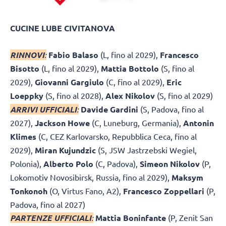
CUCINE LUBE CIVITANOVA
RINNOVI
:
Fabio Balaso
(L, fino al 2029),
Francesco
Bisotto
(L, fino al 2029),
Mattia Bottolo
(S, fino al
2029),
Giovanni Gargiulo
(C, fino al 2029),
Eric
Loeppky
(S, fino al 2028),
Alex Nikolov
(S, fino al 2029)
ARRIVI UFFICIALI
:
Davide Gardini
(S, Padova, fino al
2027),
Jackson Howe
(C, Luneburg, Germania),
Antonin
Klimes
(C, CEZ Karlovarsko, Repubblica Ceca, fino al
2029),
Miran Kujundzic
(S, JSW Jastrzebski Wegiel,
Polonia),
Alberto Polo
(C, Padova),
Simeon Nikolov
(P,
Lokomotiv Novosibirsk, Russia, fino al 2029),
Maksym
Tonkonoh
(O, Virtus Fano, A2),
Francesco Zoppellari
(P,
Padova, fino al 2027)
PARTENZE UFFICIALI
:
Mattia Boninfante
(P, Zenit San