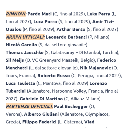
RINNOVI
:
Pardo Mati
(C, fino al 2029),
Luke Perry
(L,
fino al 2027),
Luca Porro
(S, fino al 2029),
Amir Tizi-
Oualou
(P, fino al 2029),
Arthur Bento
(S, fino al 2027)
ARRIVI UFFICIALI
:
Leonardo Barbanti
(P, Milano),
Nicolò Garello
(S, dal settore giovanile),
Thomas
Jaeschke
(S, Galatasaray HDI Istanbul, Turchia),
Sil Meijs
(O, VC Greenyard Maaseik, Belgio),
Federico
Menchetti
(L, dal settore giovanile),
Nik Mujanovic
(O,
Tours, Francia),
Roberto Russo
(C, Perugia, fino al 2027),
Luca Tauletta
(C, Mantova, fino al 2029)
Lorenzo
Tubertini
(Allenatore, Narbonne Volley, Francia, fino al
2027),
Gabriele Di Martino
(C, Allianz Milano)
PARTENZE UFFICIALI
:
Paul Buchegger
(O,
Verona),
Alberto Giuliani
(Allenatore, Olympiacos,
Grecia),
Filippo Federici
(L, Cisterna),
Vlad