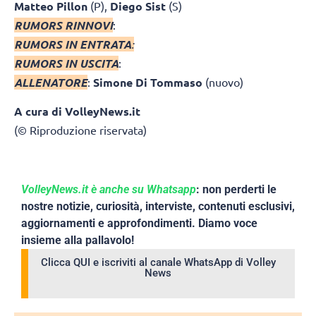
Matteo Pillon
(P),
Diego Sist
(S)
RUMORS RINNOVI
:
RUMORS IN ENTRATA
:
RUMORS IN USCITA
:
ALLENATORE
:
Simone Di Tommaso
(nuovo)
A cura di VolleyNews.it
(© Riproduzione riservata)
VolleyNews.it è anche su Whatsapp
: non perderti le
nostre notizie, curiosità, interviste, contenuti esclusivi,
aggiornamenti e approfondimenti. Diamo voce
insieme alla pallavolo!
Clicca QUI e iscriviti al canale WhatsApp di Volley
News