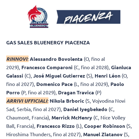
GAS SALES BLUENERGY PIACENZA
RINNOVI
:
Alessandro Bovolenta
(O, fino al
2029),
Francesco Comparoni
(C, fino al 2028),
Gianluca
Galassi
(C),
José Miguel Gutierrez
(S),
Henri Léon
(O,
fino al 2027),
Domenico Pace
(L, fino al 2029),
Paolo
Porro
(P, fino al 2029),
Dragan Travica
(P)
ARRIVI UFFICIALI
:
Nikola Brboric
(S, Vojvodina Novi
Sad, Serbia, fino al 2027),
Daniel Iyegbekedo
(C,
Chaumont, Francia),
Merrick McHenry
(C, Nice Volley
Ball, Francia),
Francesco Rizzo
(L),
Cooper Robinson
(S,
Hiroshima Thunders, fino al 2027),
Manuel Zlatanov
(S,