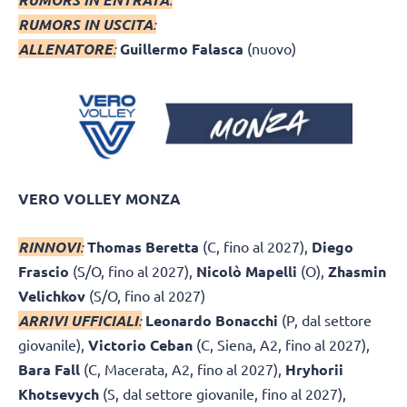
RUMORS IN USCITA
:
ALLENATORE
:
Guillermo Falasca
(nuovo)
VERO VOLLEY MONZA
RINNOVI
:
Thomas Beretta
(C, fino al 2027),
Diego
Frascio
(S/O, fino al 2027),
Nicolò Mapelli
(O),
Zhasmin
Velichkov
(S/O, fino al 2027)
ARRIVI UFFICIALI
:
Leonardo Bonacchi
(P, dal settore
giovanile),
Victorio Ceban
(C, Siena, A2, fino al 2027),
Bara Fall
(C, Macerata, A2, fino al 2027),
Hryhorii
Khotsevych
(S, dal settore giovanile, fino al 2027),