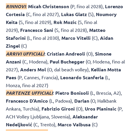
RINNOVI
:
Micah Christenson
(P, fino al 2028),
Lorenzo
Cortesia
(C, fino al 2027),
Lukas Glatz
(S),
Noumory
Keita
(S, fino al 2029),
Rok Mozic
(S, fino al
2029),
Francesco Sani
(S, fino al 2028),
Matteo
Staforini
(L, fino al 2030),
Marco Vitelli
(C),
Aidan
Zingel
(C)
ARRIVI UFFICIALI
:
Cristian Andreoli
(O),
Simone
Anzani
(C, Modena),
Paul Buchegger
(O, Modena, fino al
2027),
Anders Mol
(O, dal beach volley),
Kellian Motta
Paes
(P, Cannes, Francia),
Leonardo Scanferla
(L,
Monza, fino al 2027)
PARTENZE UFFICIALI
:
Pietro Bonisoli
(L, Brescia, A2),
Francesco D’Amico
(L, Padova),
Darlan
(O, Halkbank
Ankara, Turchia),
Fabrizio Gironi
(O),
Uros Planinsic
(P,
ACH Volley Ljubljana, Slovenia),
Aleksandar
Nedeljković
(C, Trento),
Marco Valbusa
(C)