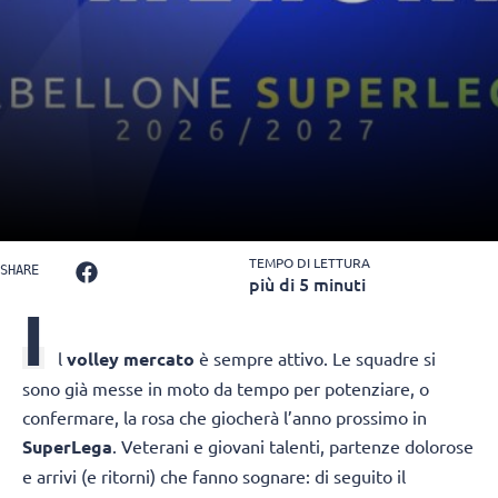
TEMPO DI LETTURA
SHARE
più di 5 minuti
I
l
volley mercato
è sempre attivo. Le squadre si
sono già messe in moto da tempo per potenziare, o
confermare, la rosa che giocherà l’anno prossimo in
SuperLega
. Veterani e giovani talenti, partenze dolorose
e arrivi (e ritorni) che fanno sognare: di seguito il