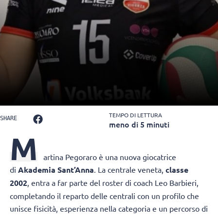
TEMPO DI LETTURA
SHARE
meno di 5 minuti
M
artina Pegoraro
è una nuova giocatrice
di
Akademia Sant’Anna
. La centrale veneta,
classe
2002
, entra a far parte del roster di coach Leo Barbieri,
completando il reparto delle centrali con un profilo che
unisce fisicità, esperienza nella categoria e un percorso di