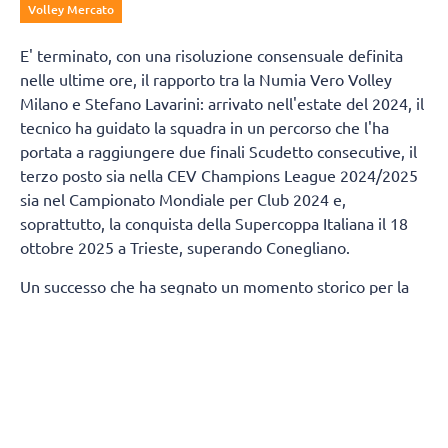
Volley Mercato
E' terminato, con una risoluzione consensuale definita
nelle ultime ore, il rapporto tra la Numia Vero Volley
Milano e Stefano Lavarini: arrivato nell'estate del 2024, il
tecnico ha guidato la squadra in un percorso che l'ha
portata a raggiungere due finali Scudetto consecutive, il
terzo posto sia nella CEV Champions League 2024/2025
sia nel Campionato Mondiale per Club 2024 e,
soprattutto, la conquista della Supercoppa Italiana il 18
ottobre 2025 a Trieste, superando Conegliano.
Un successo che ha segnato un momento storico per la
città di Milano, regalandole un trofeo nazionale nella
pallavolo dopo 80 anni.
Termineranno, contestualmente, anche i rapporti tra
Numia Vero Volley e Andrea Mafrici (secondo allenatore)
e Kasper Duda (scoutman).