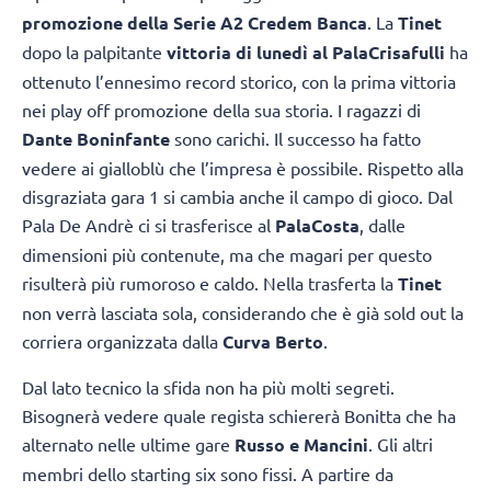
promozione della Serie A2 Credem Banca
. La
Tinet
dopo la palpitante
vittoria di lunedì al PalaCrisafulli
ha
ottenuto l’ennesimo record storico, con la prima vittoria
nei play off promozione della sua storia. I ragazzi di
Dante Boninfante
sono carichi. Il successo ha fatto
vedere ai gialloblù che l’impresa è possibile. Rispetto alla
disgraziata gara 1 si cambia anche il campo di gioco. Dal
Pala De Andrè ci si trasferisce al
PalaCosta
, dalle
dimensioni più contenute, ma che magari per questo
risulterà più rumoroso e caldo. Nella trasferta la
Tinet
non verrà lasciata sola, considerando che è già sold out la
corriera organizzata dalla
Curva Berto
.
Dal lato tecnico la sfida non ha più molti segreti.
Bisognerà vedere quale regista schiererà Bonitta che ha
alternato nelle ultime gare
Russo e Mancini
. Gli altri
membri dello starting six sono fissi. A partire da