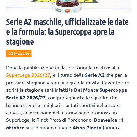
Serie A2 maschile, ufficializzate le date
e la formula: la Supercoppa apre la
stagione
A2 Maschile
Dopo la pubblicazione di date e formule relative alla
SuperLega 2026/27
, è il turno della
Serie A2
che per la
prossima stagione vedrà una grande novità. L’evento che
aprirà la stagione sarà infatti la
Del Monte Supercoppa
Serie A2 2026/27,
con protagoniste le squadre che
hanno ottenuto i migliori risultati sportivi nella scorsa
annata, ad eccezione della formazione promossa in
SuperLega, la Tinet Prata di Pordenone.
Domenica 11
ottobre
si sfideranno dunque
Abba Pineto
(prima al
termine della scorsa Regular Season e vincitrice della
Del