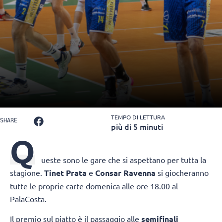
TEMPO DI LETTURA
SHARE
più di 5 minuti
Q
ueste sono le gare che si aspettano per tutta la
stagione.
Tinet Prata
e
Consar Ravenna
si giocheranno
tutte le proprie carte domenica alle ore 18.00 al
PalaCosta.
Il premio sul piatto è il passaggio alle
semifinali