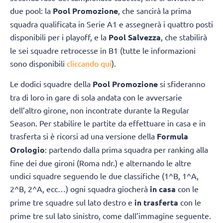
due pool: la
Pool Promozione
, che sancirà la prima
squadra qualificata in Serie A1 e assegnerà i quattro posti
disponibili per i playoff, e la
Pool Salvezza
, che stabilirà
le sei squadre retrocesse in B1 (tutte le informazioni
sono disponibili
cliccando qui
).
Le dodici squadre della
Pool Promozione
si sfideranno
tra di loro in gare di sola andata con le avversarie
dell’altro girone, non incontrate durante la Regular
Season. Per stabilire le partite da effettuare in casa e in
trasferta si è ricorsi ad una versione della
Formula
Orologio
: partendo dalla prima squadra per ranking alla
fine dei due gironi (Roma ndr.) e alternando le altre
undici squadre seguendo le due classifiche (1^B, 1^A,
2^B, 2^A, ecc…) ogni squadra giocherà
in casa
con le
prime tre squadre sul lato destro e
in trasferta
con le
prime tre sul lato sinistro, come dall’immagine seguente.