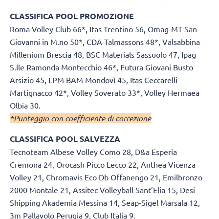
CLASSIFICA POOL PROMOZIONE
Roma Volley Club 66*, Itas Trentino 56, Omag-MT San
Giovanni in M.no 50*, CDA Talmassons 48*, Valsabbina
Millenium Brescia 48, BSC Materials Sassuolo 47, Ipag
S.lle Ramonda Montecchio 46*, Futura Giovani Busto
Arsizio 45, LPM BAM Mondovì 45, Itas Ceccarelli
Martignacco 42*, Volley Soverato 33*, Volley Hermaea
Olbia 30.
*Punteggio con coefficiente di correzione
CLASSIFICA POOL SALVEZZA
Tecnoteam Albese Volley Como 28, D&a Esperia
Cremona 24, Orocash Picco Lecco 22, Anthea Vicenza
Volley 21, Chromavis Eco Db Offanengo 21, Emilbronzo
2000 Montale 21, Assitec Volleyball Sant’Elia 15, Desi
Shipping Akademia Messina 14, Seap-Sigel Marsala 12,
3m Pallavolo Perugia 9, Club Italia 9.