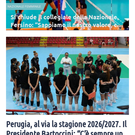
NAZIONALE FEMMINILE
la Nazionale,
I consigli di lettura di Velasco 
ro valore, chi
dal “Libro della Giungla” a “F
451”
ro della Nazionale
Velasco ha consegnato due libri a ciascuna delle a
di preparazione ai
con la preparazione per i prossimi Campionati Euro
bellissima iniziativa.
Perugia, al via la stagione 2026/2027. Il
Presidente Bartoccini: “C’è sempre un