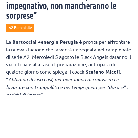
impegnativo, non mancheranno le
sorprese”
A2 Femminile
La
Bartoccini +energia Perugia
è pronta per affrontare
la nuova stagione che la vedrà impegnata nel campionato
di serie A2. Mercoledì 5 agosto le Black Angels daranno il
via ufficiale alla fase di preparazione, anticipata di
qualche giorno come spiega il coach
Stefano Micoli.
“
Abbiamo deciso così, per aver modo di conoscerci e
lavorare con tranquillità e nei tempi giusti per “dosare” i
carichi di lavoro
”.
“
Sicuramente è una partenza “col botto
” – continua Micoli
-
in casa di una squadra di alto livello. Ma la vera criticità
è nel girone di ritorno dove giocheremo due partite
consecutive in Puglia, Fasano e Melendugno, a distanza di
tre giorni (domenica – mercoledì) e subito dopo (fine