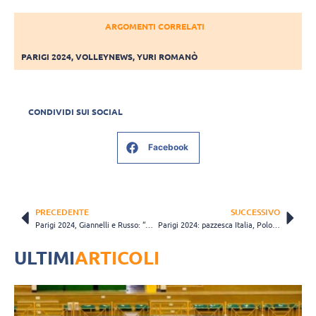
ARGOMENTI CORRELATI
PARIGI 2024
,
VOLLEYNEWS
,
YURI ROMANÒ
CONDIVIDI SUI SOCIAL
Facebook
PRECEDENTE
SUCCESSIVO
Parigi 2024, Giannelli e Russo: “Abbiamo fatto la partita che dovevamo fare”
Parigi 2024: pazzesca Italia, Polonia de-mo-li-ta per 3-1!
ULTIMI
ARTICOLI