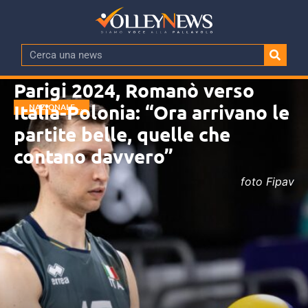
Parigi 2024, Romanò verso
Italia-Polonia: “Ora arrivano le
NAZIONALE
MASCHILE
partite belle, quelle che
contano davvero”
foto Fipav