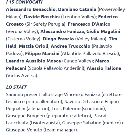
I 15 CONVOCATI
Alessandro Benacchio
,
Damiano Catania
(Powervolley
Milano);
Davide Boschin
i (Trentino Volley);
Federico
Crosato
(Sir Safety Perugia);
Francesco D'Amico
(Verona Volley);
Alessandro Fanizza
,
Giulio Magalini
(Cisterna Volley);
Diego Frascio
(Volley Milano);
Tim
Held
,
Mattia Orioli
,
Andrea Truocchio
(Pallavolo
Padova);
Filippo Mancin
i (Atlantide Pallavolo Brescia);
Leandro Aussibio Mosca
(Cuneo Volley);
Marco
Pellacani
(Scuola Pallavolo Anderlini);
Alessio Tallone
(Virtus Aversa).
LO STAFF
Saranno presenti allo stage Vincenzo Fanizza (direttore
tecnico e primo allenatore), Saverio Di Lascio e Filippo
Pugnalini (allenatori), Loris Palermo (scoutman),
Giuseppe Brogneri (preparatore atletico), Pascal
Laricchiuta (fisioterapista), Giuseppe Sabatino (medico) e
Giuseppe Venuto (team manager).