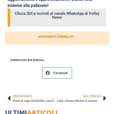
insieme alla pallavolo!
Clicca QUI e iscriviti al canale WhatsApp di Volley
News
ARGOMENTI CORRELATI
CONDIVIDI SUI SOCIAL
Facebook
PRECEDENTE
SUCCESSIVO
Premi di Lega 2025/2026: Luca Porro votato come miglior giocatore Under 23 di Superlega
Lube, Simeon Nikolov si racconta dopo la firma: “Giocare con Alex? Un piacere indescrivibile”
ULTIMI
ARTICOLI