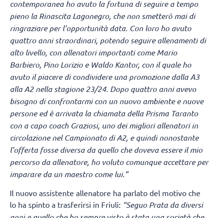
contemporanea ho avuto la fortuna di seguire a tempo
pieno la Rinascita Lagonegro, che non smetterò mai di
ringraziare per l’opportunità data. Con loro ho avuto
quattro anni straordinari, potendo seguire allenamenti di
alto livello, con allenatori importanti come Mario
Barbiero, Pino Lorizio e Waldo Kantor, con il quale ho
avuto il piacere di condividere una promozione dalla A3
alla A2 nella stagione 23/24. Dopo quattro anni avevo
bisogno di confrontarmi con un nuovo ambiente e nuove
persone ed è arrivata la chiamata della Prisma Taranto
con a capo coach Graziosi, uno dei migliori allenatori in
circolazione nel Campionato di A2, e quindi nonostante
l’offerta fosse diversa da quello che doveva essere il mio
percorso da allenatore, ho voluto comunque accettare per
imparare da un maestro come lui.”
Il nuovo assistente allenatore ha parlato del motivo che
lo ha spinto a trasferirsi in Friuli:
“Seguo Prata da diversi
anni e quello che ho sempre visto è stata una società che