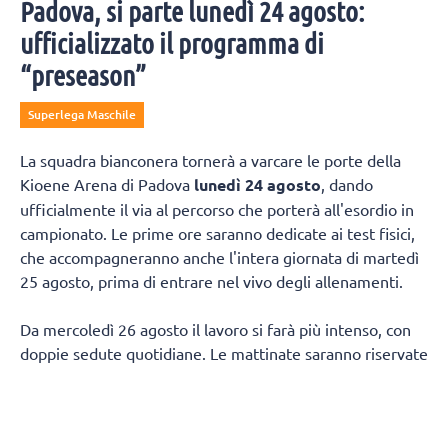
Padova, si parte lunedì 24 agosto:
ufficializzato il programma di
“preseason”
Superlega Maschile
La squadra bianconera tornerà a varcare le porte della
Kioene Arena di Padova
lunedì 24 agosto
, dando
ufficialmente il via al percorso che porterà all'esordio in
campionato. Le prime ore saranno dedicate ai test fisici,
che accompagneranno anche l'intera giornata di martedì
25 agosto, prima di entrare nel vivo degli allenamenti.
Da mercoledì 26 agosto il lavoro si farà più intenso, con
doppie sedute quotidiane. Le mattinate saranno riservate
al lavoro fisico e tecnico, mentre nel pomeriggio la
squadra tornerà in palestra per proseguire sul campo.
Non mancherà spazio per il recupero in acqua, con due