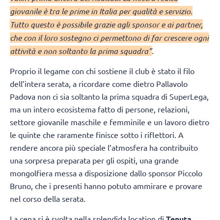
giovanile è tra le prime in Italia per qualità e servizio.
Tutto questo è possibile grazie agli sponsor e ai partner,
che con il loro sostegno ci permettono di far crescere ogni
attività e non soltanto la prima squadra”
.
Proprio il legame con chi sostiene il club è stato il filo
dell’intera serata, a ricordare come dietro Pallavolo
Padova non ci sia soltanto la prima squadra di SuperLega,
ma un intero ecosistema fatto di persone, relazioni,
settore giovanile maschile e femminile e un lavoro dietro
le quinte che raramente finisce sotto i riflettori. A
rendere ancora più speciale l’atmosfera ha contribuito
una sorpresa preparata per gli ospiti, una grande
mongolfiera messa a disposizione dallo sponsor Piccolo
Bruno, che i presenti hanno potuto ammirare e provare
nel corso della serata.
La cena si è svolta nella splendida location di
Tenuta