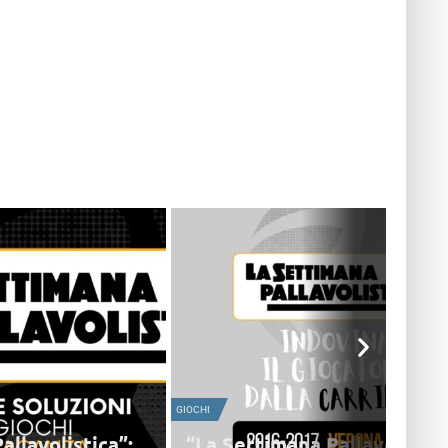
GIOCHI
allavolistica”:
“La Settimana Pallavolistic