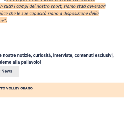
 tutti i campi del nostro sport, siamo stati avversari
elice che le sue capacità siano a disposizione della
ne”.
e nostre notizie, curiosità, interviste, contenuti esclusivi,
ieme alla pallavolo!
ey News
TTO VOLLEY ORAGO