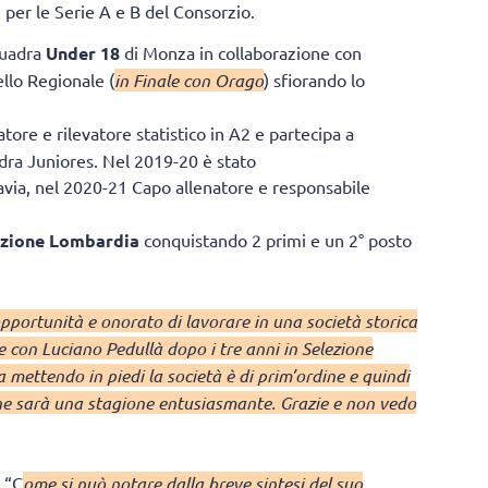
h per le Serie A e B del Consorzio.
quadra
Under 18
di Monza in collaborazione con
llo Regionale (
in Finale con Orago
) sfiorando lo
ore e rilevatore statistico in A2 e partecipa a
dra Juniores. Nel 2019-20 è stato
avia, nel 2020-21 Capo allenatore e responsabile
ezione Lombardia
conquistando 2 primi e un 2° posto
opportunità e onorato di lavorare in una società storica
e con Luciano Pedullà dopo i tre anni in Selezione
 mettendo in piedi la società è di prim’ordine e quindi
 che sarà una stagione entusiasmante. Grazie e non vedo
: “C
ome si può notare dalla breve sintesi del suo