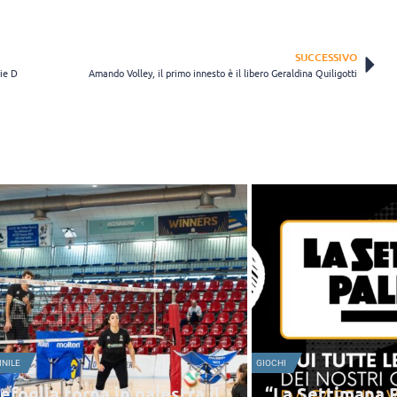
SUCCESSIVO
rie D
Amando Volley, il primo innesto è il libero Geraldina Quiligotti
NILE
GIOCHI
efoglia torna in palestra il
“La Settimana P