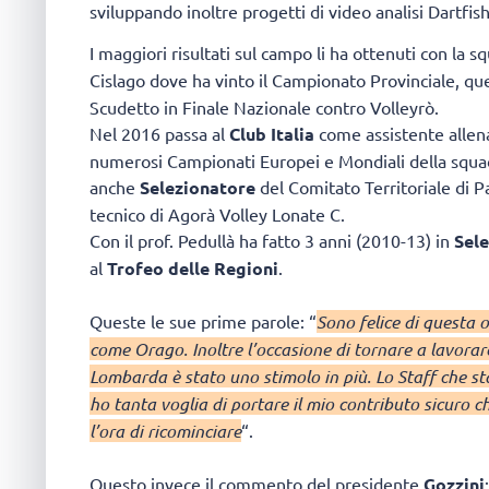
sviluppando inoltre progetti di video analisi Dartfis
I maggiori risultati sul campo li ha ottenuti con la s
Cislago dove ha vinto il Campionato Provinciale, que
Scudetto in Finale Nazionale contro Volleyrò.
Nel 2016 passa al
Club Italia
come assistente allenat
numerosi Campionati Europei e Mondiali della squa
anche
Selezionatore
del Comitato Territoriale di P
tecnico di Agorà Volley Lonate C.
Con il prof. Pedullà ha fatto 3 anni (2010-13) in
Sel
al
Trofeo delle Regioni
.
Queste le sue prime parole: “
Sono felice di questa 
come Orago. Inoltre l’occasione di tornare a lavorar
Lombarda è stato uno stimolo in più. Lo Staff che sta
ho tanta voglia di portare il mio contributo sicuro
l’ora di ricominciare
“.
Questo invece il commento del presidente
Gozzini