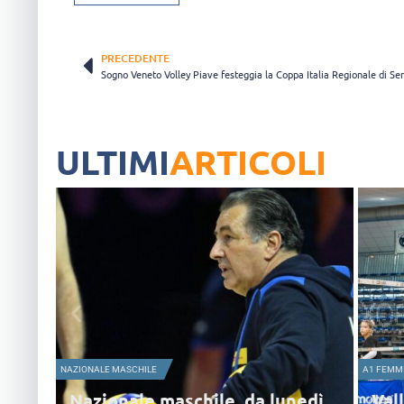
PRECEDENTE
Sogno Veneto Volley Piave festeggia la Coppa Italia Regionale di Se
ULTIMI
ARTICOLI
NAZIONALE MASCHILE
A1 FEMMI
Nazionale maschile, da lunedì
Vall