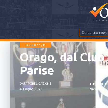
SERIE B / C / D
Orago, dal Club 
Parise
DATA PUBBLICAZIONE
TEMPO DI LE
4 Luglio 2021
meno di 5 