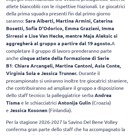
atlete biancoblù con le rispettive Nazionali. Le giocatrici
della prima squadra presenti fin dal primo giorno
saranno:
Sara Alberti, Martina Armini, Caterina
Bosetti, Sofia D'Odorico, Emma Graziani, Imma
Sirressi e Lise Van Hecke, mentre Maja Aleksic si
aggregherà al gruppo a partire dal 19 agosto.
A
completare il gruppo di lavoro prenderanno parte
anche
cinque atlete della formazione di Serie
B1
:
Chiara Arcangeli, Martina Cantoni, Asia Conte,
Virginia Sola e Jessica Trunner.
Durante il
precampionato si uniranno inoltre tre giocatrici straniere,
che contribuiranno ad ampliare il gruppo a disposizione
dello staff tecnico: la palleggiatrice serba
Andrea
Tisma
e le schiacciatrici
Antonija Gulin
(Croazia)
e
Jessica Kosonen
(Finlandia).
Per la stagione 2026-2027 la Savino Del Bene Volley
conferma gran parte dello staff che ha accompagnato la