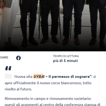
TEMPO DI LETTURA
SHARE
più di 5 minuti
“
Nuova vita
UYBA
! – Il permesso di sognare”
: si
apre ufficialmente il nuovo corso biancorosso, tutto
rivolto al futuro.
Rinnovamento in campo e rinnovamento societario:
questi gli argomenti al centro della conferenza stampa di