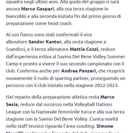
squadra negli ultimi anni. Alla guida del gruppo ci sarà
ancora
Marco Gaspari
, alla sua terza stagione in
biancoblù e alla seconda iniziata fin dal primo giorno di
preparazione come head coach.
Al suo fianco sono stati confermati il vice
allenatore
Sandor Kantor
, alla sesta stagione a
Scandicci, e il terzo allenatore
Mattia Cozzi
, reduce
dall'esperienza estiva al Savino Del Bene Volley Summer
Camp e pronto a vivere il suo secondo campionato con il
club. Conferma anche per
Andrea Panzeri
, che ricoprirà
nuovamente il ruolo di sparring partner, proseguendo un
percorso con il club iniziato nella stagione 2022-2023.
Nel reparto della preparazione atletica resta
Marco
Sesia
, reduce dal successo nella Volleyball Nations
League con la Nazionale femminile turca e alla sua terza
stagione con la Savino Del Bene Volley. L'unica novità
nello staff tecnico riguarda l'area scouting.
Simone
continuerà a far parte del club, ricoprendo un