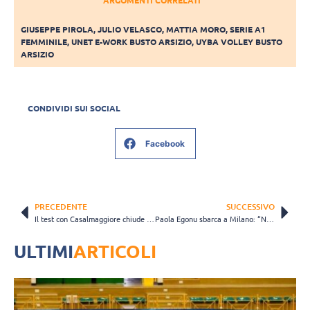
GIUSEPPE PIROLA
,
JULIO VELASCO
,
MATTIA MORO
,
SERIE A1
FEMMINILE
,
UNET E-WORK BUSTO ARSIZIO
,
UYBA VOLLEY BUSTO
ARSIZIO
CONDIVIDI SUI SOCIAL
Facebook
PRECEDENTE
SUCCESSIVO
Il test con Casalmaggiore chiude la 5° settimana di preparazione dell’Itas Trentino
Paola Egonu sbarca a Milano: “Non vedo l’ora di iniziare questa nuova avventura”
ULTIMI
ARTICOLI