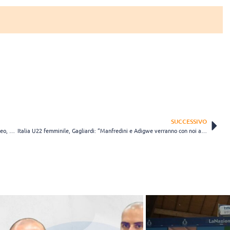
SUCCESSIVO
Giornata amara per gli Azzurrini: l’Italia U22 esce ai gironi dall’Europeo, battuta dalla Francia
Italia U22 femminile, Gagliardi: “Manfredini e Adigwe verranno con noi all’Europeo”