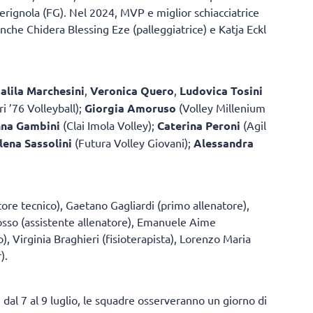
rignola (FG). Nel 2024, MVP e miglior schiacciatrice
anche Chidera Blessing Eze (palleggiatrice) e Katja Eckl
alila Marchesini
,
Veronica Quero
,
Ludovica Tosini
i ’76 Volleyball);
Giorgia Amoruso
(Volley Millenium
nna Gambini
(Clai Imola Volley);
Caterina Peroni
(Agil
lena Sassolini
(Futura Volley Giovani);
Alessandra
ore tecnico), Gaetano Gagliardi (primo allenatore),
tosso (assistente allenatore), Emanuele Aime
, Virginia Braghieri (fisioterapista), Lorenzo Maria
).
, dal 7 al 9 luglio, le squadre osserveranno un giorno di