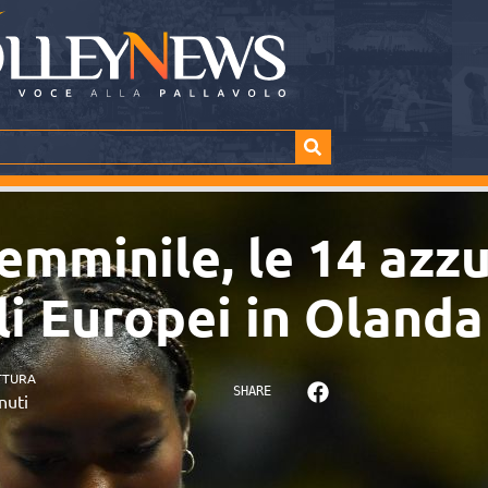
emminile, le 14 azzu
li Europei in Olanda
TTURA
SHARE
nuti