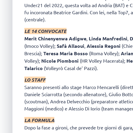
Under21 del 2022, questa volta ad Andria (BAT) e Ce
fu incoronata Beatrice Gardini. Con lei, nella Top7, 
(centrale).
LE 14 CONVOCATE
Merit Chinenyenwa Adigwe
,
Linda Manfredini
,
D
(Imoco Volley);
Safà Allaoui
,
Alessia Regoni
(Chier
Brescia);
Teresa Maria Bosso
(Roma Volley);
Aria
Volley);
Nicole Piomboni
(HR Volley Macerata);
He
Talarico
(Volleyrò Casal de’ Pazzi).
LO STAFF
Saranno presenti allo stage Marco Mencarelli (dirett
Daniele Sciarrotta (secondo allenatore), Giulio Bot
(scoutman), Andrea Delvecchio (preparatore atletico)
Maggioni (medico) e Alessio Di Iorio (team manager
LA FORMULA
Dopo la fase a gironi, che prevede tre giorni di gara