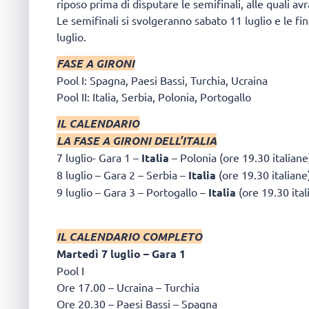
riposo prima di disputare le semifinali, alle quali av
Le semifinali si svolgeranno sabato 11 luglio e le f
luglio.
FASE A GIRONI
Pool I: Spagna, Paesi Bassi, Turchia, Ucraina
Pool II: Italia, Serbia, Polonia, Portogallo
IL CALENDARIO
LA FASE A GIRONI DELL’ITALIA
7 luglio- Gara 1 –
Italia
– Polonia (ore 19.30 italiane
8 luglio – Gara 2 – Serbia –
Italia
(ore 19.30 italiane
9 luglio – Gara 3 – Portogallo –
Italia
(ore 19.30 ital
IL CALENDARIO COMPLETO
Martedì 7 luglio – Gara 1
Pool I
Ore 17.00 – Ucraina – Turchia
Ore 20.30 – Paesi Bassi – Spagna