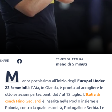
TEMPO DI LETTURA
SHARE
meno di 5 minuti
M
anca pochissimo all’inizio degli
Europei Under
22 femminili
: L’Aia, in Olanda, è pronta ad accogliere le
otto selezioni partecipanti dal 7 al 12 luglio. L’
Italia
di
coach Nino Gagliardi
è inserita nella Pool II insieme a
Polonia, contro la quale esordirà, Portogallo e Serbia. Le