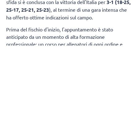
sfida si è conclusa con la vittoria dell'Italia per
3-1 (18-25,
25-17, 25-21, 25-23
), al termine di una gara intensa che
ha offerto ottime indicazioni sul campo.
Prima del fischio d'inizio, l'appuntamento è stato
anticipato da un momento di alta formazione
professionale: un corso per allenatori di ogni ordine e
grado diretto da Vincenzo Fanizza, direttore tecnico delle
nazionali giovanili maschili.
Spazio anche ai riconoscimenti ufficiali: su iniziativa del
presidente della Federazione Italiana Pallavolo
Giuseppe
Manfredi
, in collaborazione con il comitato regionale
della Fipav Calabria, alle due squadre sono state
consegnate due targhe commemorative. A effettuare la
consegna sono stati il consigliere federale Marco Mari e il
presidente della Fipav Calabria Carmelo Sestito.
L'evento si è inserito all'interno del progetto Calabria
International Volleyball Experience 2026, iniziativa