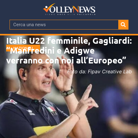
Italia U22 femminile, Gagliardi:
“Manfredini e Adigwe
NAZIONALI
GIOVANILI
verranno con noi all’Europeo”
Foto da: Fipav Creative Lab