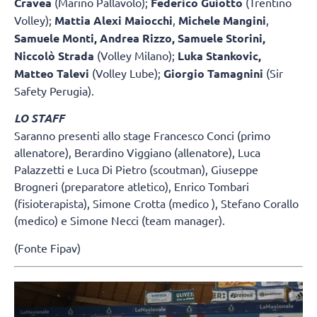
Cravea
(Marino Pallavolo);
Federico Guiotto
(Trentino
Volley);
Mattia Alexi Maiocchi
,
Michele Mangini
,
Samuele Monti, Andrea Rizzo, Samuele Storini,
Niccolò Strada
(Volley Milano);
Luka Stankovic,
Matteo Talevi
(Volley Lube);
Giorgio Tamagnini
(Sir
Safety Perugia).
LO STAFF
Saranno presenti allo stage Francesco Conci (primo
allenatore), Berardino Viggiano (allenatore), Luca
Palazzetti e Luca Di Pietro (scoutman), Giuseppe
Brogneri (preparatore atletico), Enrico Tombari
(fisioterapista), Simone Crotta (medico ), Stefano Corallo
(medico) e Simone Necci (team manager).
(Fonte Fipav)