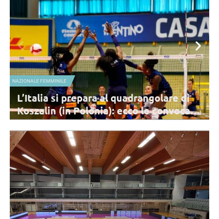
NAZIONALI GIOVANILI
 al quadrangolare di
Mondiali Under17 femm
ia): ecco le convocate
sconfitta per l’Italia a
del Sud
1 e giovedì 13 agosto sfiderà le
L'Italia guidata da coach Cresta è costr
Polonia: sono 14 le azzurre
quattro parziali alla formazione asiat
Son con 23 punti.