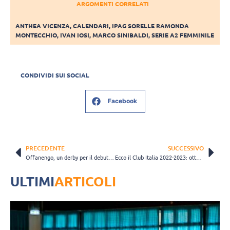
ARGOMENTI CORRELATI
ANTHEA VICENZA
,
CALENDARI
,
IPAG SORELLE RAMONDA
MONTECCHIO
,
IVAN IOSI
,
MARCO SINIBALDI
,
SERIE A2 FEMMINILE
CONDIVIDI SUI SOCIAL
Facebook
PRECEDENTE
SUCCESSIVO
Offanengo, un derby per il debutto: “Il mese di novembre sarà il più impegnativo”
Ecco il Club Italia 2022-2023: otto volti nuovi nella rappresentativa azzurra
ULTIMI
ARTICOLI