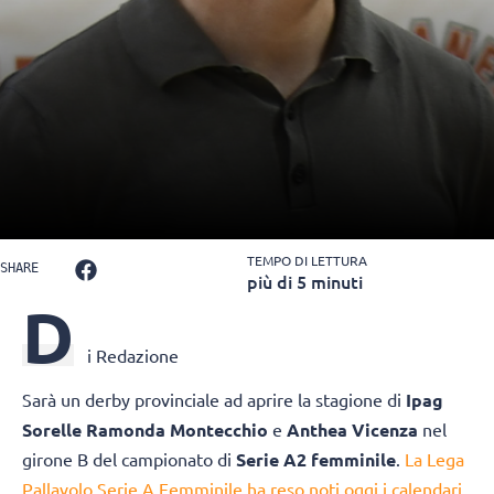
TEMPO DI LETTURA
SHARE
più di 5 minuti
D
i Redazione
Sarà un derby provinciale ad aprire la stagione di
Ipag
Sorelle Ramonda Montecchio
e
Anthea Vicenza
nel
girone B del campionato di
Serie A2 femminile
.
La Lega
Pallavolo Serie A Femminile ha reso noti oggi i calendari
,