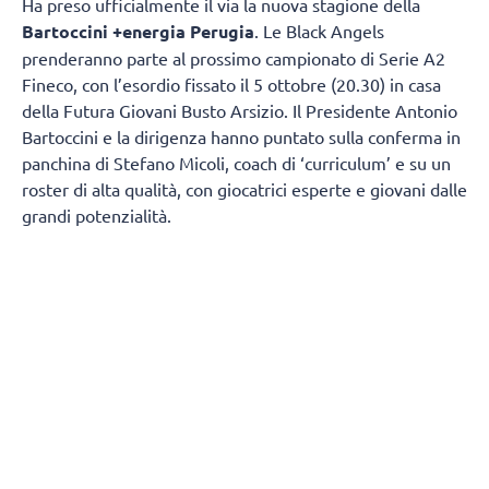
Ha preso ufficialmente il via la nuova stagione della
Bartoccini +energia Perugia
. Le Black Angels
prenderanno parte al prossimo campionato di Serie A2
Fineco, con l’esordio fissato il 5 ottobre (20.30) in casa
della Futura Giovani Busto Arsizio. Il Presidente Antonio
Bartoccini e la dirigenza hanno puntato sulla conferma in
panchina di Stefano Micoli, coach di ‘curriculum’ e su un
roster di alta qualità, con giocatrici esperte e giovani dalle
grandi potenzialità.
Una ripresa anticipata, rispetto alle altre squadre, per
preparare al meglio una stagione molto intensa e con
diversi turni infrasettimanali.
Mercoledì 5 agosto le Black Angels si sono ritrovate al
Pala Barton Energy per il primo allenamento, diviso tra
parte atletica e palla. Stesso programma anche per i
prossimi giorni, con l’aggiunta dei pesi la mattina e di
qualche seduta in piscina. Domenica 9 ci sarà il primo
giorno di riposo. Per le amichevoli se ne parlerà a