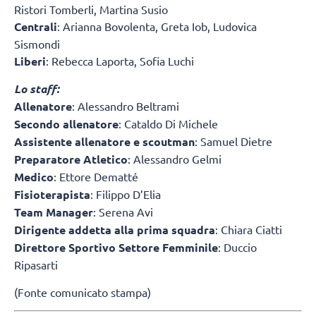
Ristori Tomberli, Martina Susio
Centrali
: Arianna Bovolenta, Greta Iob, Ludovica
Sismondi
Liberi
: Rebecca Laporta, Sofia Luchi
Lo staff:
Allenatore
: Alessandro Beltrami
Secondo allenatore
: Cataldo Di Michele
Assistente allenatore e scoutman
: Samuel Dietre
Preparatore Atletico
: Alessandro Gelmi
Medico
: Ettore Dematté
Fisioterapista
: Filippo D’Elia
Team Manager
: Serena Avi
Dirigente addetta alla prima squadra
: Chiara Ciatti
Direttore Sportivo Settore Femminile
: Duccio
Ripasarti
(Fonte comunicato stampa)