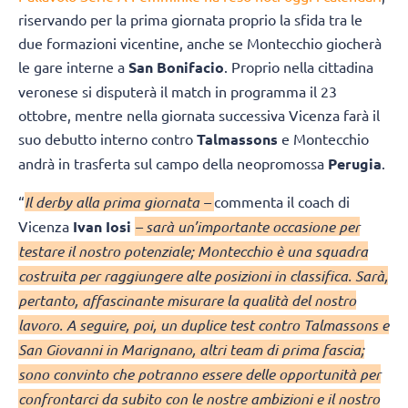
riservando per la prima giornata proprio la sfida tra le
due formazioni vicentine, anche se Montecchio giocherà
le gare interne a
San Bonifacio
. Proprio nella cittadina
veronese si disputerà il match in programma il 23
ottobre, mentre nella giornata successiva Vicenza farà il
suo debutto interno contro
Talmassons
e Montecchio
andrà in trasferta sul campo della neopromossa
Perugia
.
“
Il derby alla prima giornata –
commenta il coach di
Vicenza
Ivan Iosi
– sarà un’importante occasione per
testare il nostro potenziale; Montecchio è una squadra
costruita per raggiungere alte posizioni in classifica. Sarà,
pertanto, affascinante misurare la qualità del nostro
lavoro. A seguire, poi, un duplice test contro Talmassons e
San Giovanni in Marignano, altri team di prima fascia;
sono convinto che potranno essere delle opportunità per
confrontarci da subito con le nostre ambizioni e il nostro