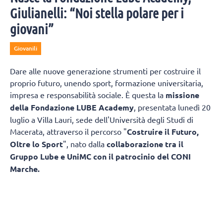
Giulianelli: “Noi stella polare per i
giovani”
Giovanili
Dare alle nuove generazione strumenti per costruire il
proprio futuro, unendo sport, formazione universitaria,
impresa e responsabilità sociale. È questa la
missione
della Fondazione LUBE Academy
, presentata lunedì 20
luglio a Villa Lauri, sede dell'Università degli Studi di
Macerata, attraverso il percorso "
Costruire il Futuro,
Oltre lo Sport
", nato dalla
collaborazione tra il
Gruppo Lube e UniMC con il patrocinio del CONI
Marche.
L'obiettivo è trasformare il patrimonio di
esperienza maturato in oltre trentacinque anni di attività
sportiva in un modello capace di accompagnare