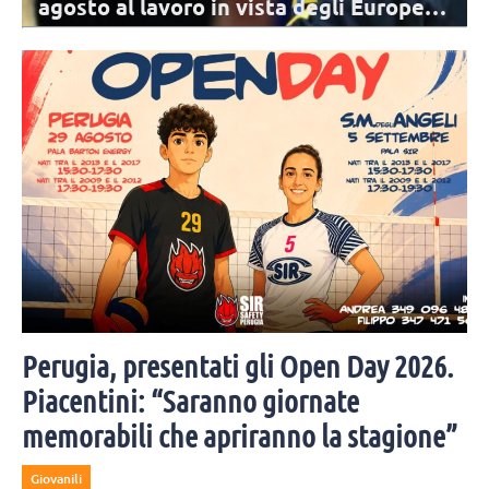
agosto al lavoro in vista degli Europei: i
convocati
Archiviata la VNL, per la Nazionale comincia il percorso di
avvicinamento agli Europei. I 17 convocati di De Giorgi per il primo
raduno.
Perugia, presentati gli Open Day 2026.
Piacentini: “Saranno giornate
memorabili che apriranno la stagione”
Giovanili