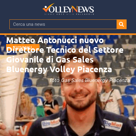
Matteo Antonucci nuovo
Direttore Tecnico del Settore
GIOVANILI
Giovanile di Gas Sales
Bluenergy Volley Piacenza
foto Gas Sales Bluenergy Piacenza