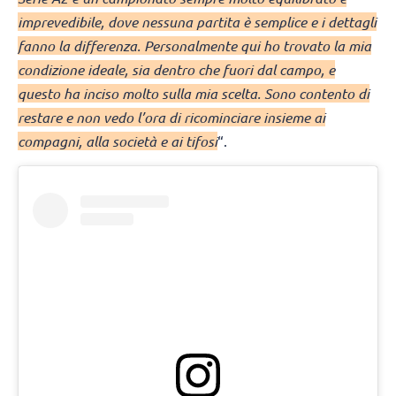
imprevedibile, dove nessuna partita è semplice e i dettagli
fanno la differenza. Personalmente qui ho trovato la mia
condizione ideale, sia dentro che fuori dal campo, e
questo ha inciso molto sulla mia scelta. Sono contento di
restare e non vedo l’ora di ricominciare insieme ai
compagni, alla società e ai tifosi
“.