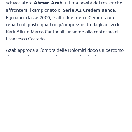
schiacciatore
Ahmed Azab
, ultima novità del roster che
affronterà il campionato di
Serie A2 Credem Banca
.
Egiziano, classe 2000, è alto due metri. Cementa un
reparto di posto quattro già impreziosito dagli arrivi di
Karli Allik e Marco Cantagalli, insieme alla conferma di
Francesco Corrado.
Azab approda all’ombra delle Dolomiti dopo un percorso
che lo ha visto protagonista sia con i club, sia con la
maglia della propria Nazionale. Tra i pilastri dell’Egitto,
due estati fa ha preso parte ai
Giochi Olimpici
di Parigi,
dove si è confrontato con i migliori interpreti della scena
mondiale.
Cresciuto pallavolisticamente in patria, Azab si è messo
in luce con le maglie di Petrojet e Al Ahly, due tra le
realtà più blasonate del volley egiziano. Quindi, la scelta
di vivere un’esperienza in Qatar, in cui, nella scorsa
stagione, ha difeso i colori dell’Al-Rayyan, continuando il