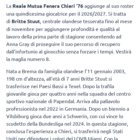
La
Reale Mutua Fenera Chieri ‘76
aggiunge al suo roster
una quindicesima giocatrice per il 2026/2027. Si tratta
di
Britte Stuut
, centrale olandese tesserata fino al mese
di novembre per aggiungere profondità e qualità al
lavoro della prima parte di stagione consentendo ad
Anna Gray di proseguire il suo percorso di recupero
dall’infortunio al ginocchio senza forzare i tempi. Vestirà
la maglia numero 8.
Nata a Brema da famiglia olandese l’11 gennaio 2003,
198 cm d’altezza, all’età di 7 anni Britte Stuut si
trasferisce nei Paesi Bassi a Texel. Dopo la trafila
giovanile gioca per quattro anni nella squadra del centro
sportivo nazionale di Papendal. Arriva alla pallavolo
professionista nel 2022 in Germania. Dopo un biennio a
Vilsbiburg gioca due anni a Schwerin, con cui vince lo
scudetto della Bundesliga nel 2024. In questa stagione,
conclusa l’esperienza a Chieri, si trasferirà negli Stati
Uniti per difendere i colori del LOVB Miami. Con la