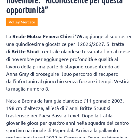
novembre: “Riconoscente per questa
opportunità”
Volley Mercato
La
Reale Mutua Fenera Chieri ‘76
aggiunge al suo roster
una quindicesima giocatrice per il 2026/2027. Si tratta
di
Britte Stuut
, centrale olandese tesserata fino al mese
di novembre per aggiungere profondità e qualità al
lavoro della prima parte di stagione consentendo ad
Anna Gray di proseguire il suo percorso di recupero
dall’infortunio al ginocchio senza forzare i tempi. Vestirà
la maglia numero 8.
Nata a Brema da famiglia olandese l’11 gennaio 2003,
198 cm d’altezza, all’età di 7 anni Britte Stuut si
trasferisce nei Paesi Bassi a Texel. Dopo la trafila
giovanile gioca per quattro anni nella squadra del centro
sportivo nazionale di Papendal. Arriva alla pallavolo
professionista nel 2022 in Germania. Dopo un biennio a