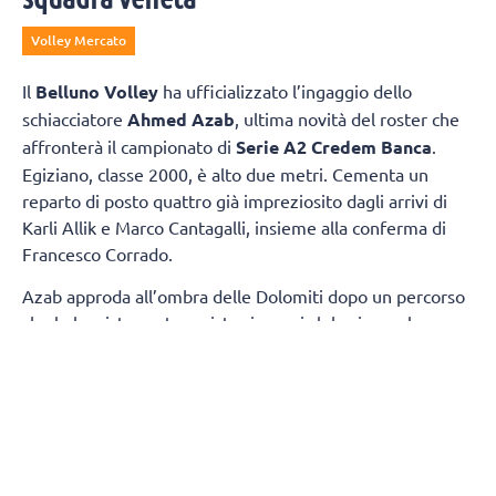
Volley Mercato
Il
Belluno Volley
ha ufficializzato l’ingaggio dello
schiacciatore
Ahmed Azab
, ultima novità del roster che
affronterà il campionato di
Serie A2 Credem Banca
.
Egiziano, classe 2000, è alto due metri. Cementa un
reparto di posto quattro già impreziosito dagli arrivi di
Karli Allik e Marco Cantagalli, insieme alla conferma di
Francesco Corrado.
Azab approda all’ombra delle Dolomiti dopo un percorso
che lo ha visto protagonista sia con i club, sia con la
maglia della propria Nazionale. Tra i pilastri dell’Egitto,
due estati fa ha preso parte ai
Giochi Olimpici
di Parigi,
dove si è confrontato con i migliori interpreti della scena
mondiale.
Cresciuto pallavolisticamente in patria, Azab si è messo