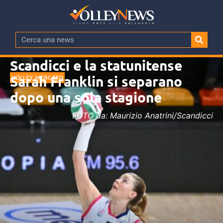
Scandicci e la statunitense
Sarah Franklin si separano
VOLLEY MERCATO
dopo una sola stagione
FOTO da: Maurizio Anatrini/Scandicci