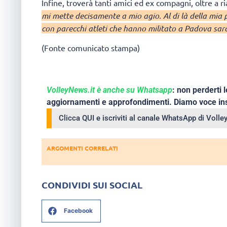
Infine, troverà tanti amici ed ex compagni, oltre a r
mi mette decisamente a mio agio. Al di là della mia 
con parecchi atleti che hanno militato a Padova sar
(Fonte comunicato stampa)
VolleyNews.it è anche su Whatsapp
: non perderti l
aggiornamenti e approfondimenti. Diamo voce ins
Clicca QUI e iscriviti al canale WhatsApp di Voll
ARGOMENTI CORRELATI
CONDIVIDI SUI SOCIAL
Facebook