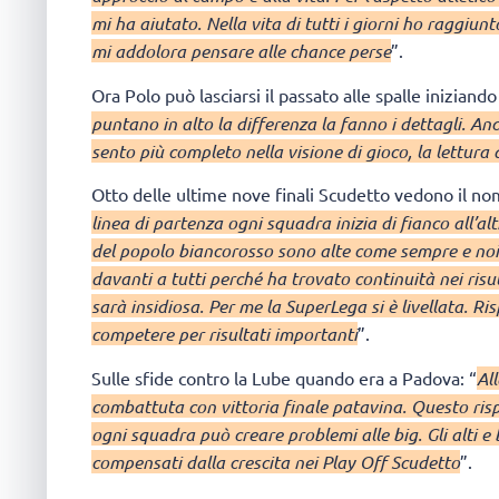
mi ha aiutato. Nella vita di tutti i giorni ho raggiun
mi addolora pensare alle chance perse
”.
Ora Polo può lasciarsi il passato alle spalle inizian
puntano in alto la differenza la fanno i dettagli. An
sento più completo nella visione di gioco, la lettura d
Otto delle ultime nove finali Scudetto vedono il nome
linea di partenza ogni squadra inizia di fianco all’al
del popolo biancorosso sono alte come sempre e no
davanti a tutti perché ha trovato continuità nei risu
sarà insidiosa. Per me la SuperLega si è livellata. R
competere per risultati importanti
”.
Sulle sfide contro la Lube quando era a Padova: “
Al
combattuta con vittoria finale patavina. Questo risp
ogni squadra può creare problemi alle big. Gli alti e
compensati dalla crescita nei Play Off Scudetto
”.