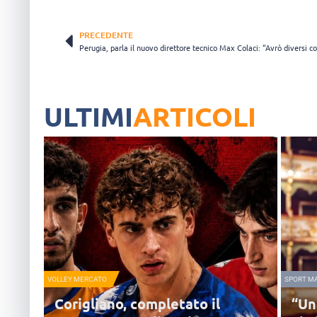
PRECEDENTE
Perugia, parla il nuovo direttore tecnico Max Colaci: “Avrò diversi c
ULTIMI
ARTICOLI
VOLLEY MERCATO
SPORT M
Corigliano, completato il
“Un