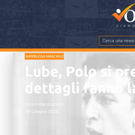
SUPERLEGA MASCHILE
Lube, Polo si pr
dettagli fanno l
DATA PUBBLICAZIONE
TEMPO DI LE
14 Giugno 2026
più di 5 mi