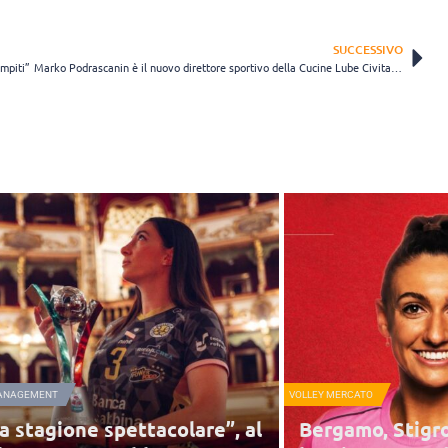
SUCCESSIVO
ompiti”
Marko Podrascanin è il nuovo direttore sportivo della Cucine Lube Civitanova
ANAGEMENT
VOLLEY MERCATO
a stagione spettacolare”, al
Bergamo, Stigro