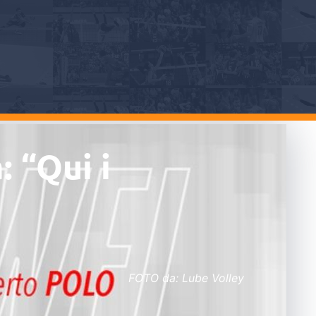
: “Qui i
FOTO da: Lube Volley