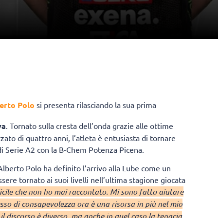
erto Polo
si presenta rilasciando la sua prima
va
. Tornato sulla cresta dell’onda grazie alle ottime
to di quattro anni, l’atleta è entusiasta di tornare
 di Serie A2 con la B-Chem Potenza Picena.
Alberto Polo ha definito l’arrivo alla Lube come un
ssere tornato ai suoi livelli nell’ultima stagione giocata
ficile che non ho mai raccontato. Mi sono fatto aiutare
cesso di consapevolezza ora è una risorsa in più nel mio
 il discorso è diverso, ma anche in quel caso la tenacia