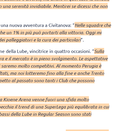
to una serenità invidiabile. Mentirei se dicessi che non
do una nuova avventura a Civitanova: “
Nelle squadre che
che un 1% in più può portarti alla vittoria. Oggi mi
ei palleggiatori e la cura dei particolari
”.
 della Lube, vincitrice in quattro occasioni. “
Sulla
tra e il mercato è in pieno svolgimento. Le aspettative
i saremo molto competitivi. Al momento Perugia è
ltati, ma noi lotteremo fino alla fine e anche Trento
ispetto al passato sono tanti i Club che possono
la Kioene Arena venne fuori una sfida molto
ecchia il trend di una SuperLega più equilibrata in cui
 bassi della Lube in Regular Season sono stati