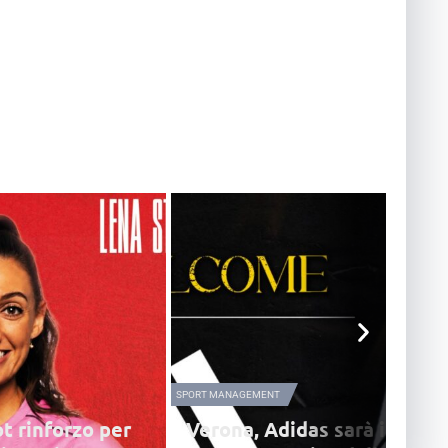
SPORT MANAGEMENT
t rinforzo per
Verona, Adidas sarà il nuov