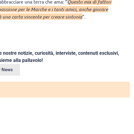
iabbracciare una terra che ama: “
Questo mix di fattori
passione per le Marche e i tanti amici, anche giocare
à una carta vincente per creare sintonia
”.
e nostre notizie, curiosità, interviste, contenuti esclusivi,
ieme alla pallavolo!
ey News