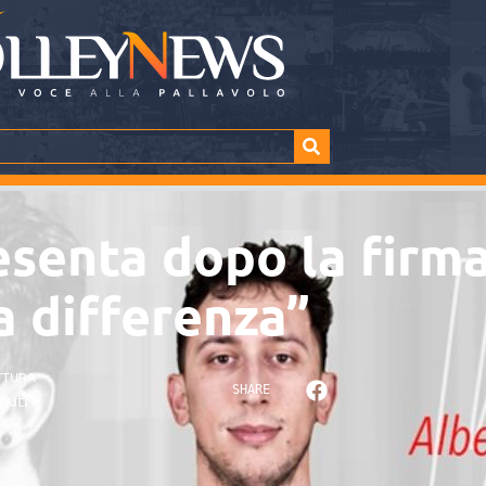
esenta dopo la firma
a differenza”
TTURA
SHARE
nuti