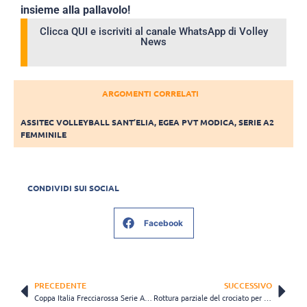
insieme alla pallavolo!
Clicca QUI e iscriviti al canale WhatsApp di Volley
News
ARGOMENTI CORRELATI
ASSITEC VOLLEYBALL SANT’ELIA
,
EGEA PVT MODICA
,
SERIE A2
FEMMINILE
CONDIVIDI SUI SOCIAL
Facebook
PRECEDENTE
SUCCESSIVO
Coppa Italia Frecciarossa Serie A2, ecco come acquistare i biglietti
Rottura parziale del crociato per Salì Coulibaly: “Speriamo di evitare l’operazione”