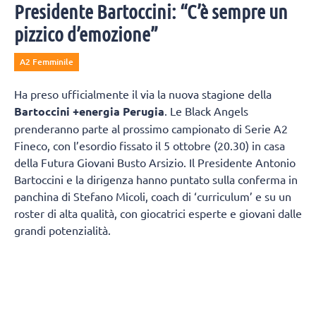
Presidente Bartoccini: “C’è sempre un
pizzico d’emozione”
A2 Femminile
Ha preso ufficialmente il via la nuova stagione della
Bartoccini +energia Perugia
. Le Black Angels
prenderanno parte al prossimo campionato di Serie A2
Fineco, con l’esordio fissato il 5 ottobre (20.30) in casa
della Futura Giovani Busto Arsizio. Il Presidente Antonio
Bartoccini e la dirigenza hanno puntato sulla conferma in
panchina di Stefano Micoli, coach di ‘curriculum’ e su un
roster di alta qualità, con giocatrici esperte e giovani dalle
grandi potenzialità.
Una ripresa anticipata, rispetto alle altre squadre, per
preparare al meglio una stagione molto intensa e con
diversi turni infrasettimanali.