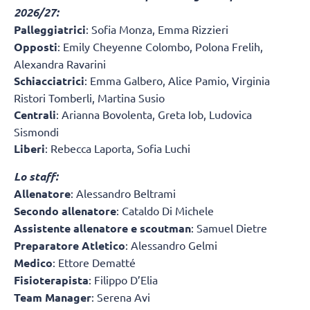
2026/27:
Palleggiatrici
: Sofia Monza, Emma Rizzieri
Opposti
: Emily Cheyenne Colombo, Polona Frelih,
Alexandra Ravarini
Schiacciatrici
: Emma Galbero, Alice Pamio, Virginia
Ristori Tomberli, Martina Susio
Centrali
: Arianna Bovolenta, Greta Iob, Ludovica
Sismondi
Liberi
: Rebecca Laporta, Sofia Luchi
Lo staff:
Allenatore
: Alessandro Beltrami
Secondo allenatore
: Cataldo Di Michele
Assistente allenatore e scoutman
: Samuel Dietre
Preparatore Atletico
: Alessandro Gelmi
Medico
: Ettore Dematté
Fisioterapista
: Filippo D’Elia
Team Manager
: Serena Avi