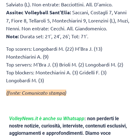
Salviato (L). Non entrate: Bacciottini. All. D’amico.
Assitec Volleyball Sant’Elia:
Saccani, Costagli 7, Vanni
7, Fiore 8, Tellaroli 5, Montechiarini 9, Lorenzini (L), Muzi,
Nenni. Non entrate: Cecchi. All. Giandomenico.
Note:
Durata set: 21′, 24′, 26′; Tot: 71′.
Top scorers: Longobardi M. (22) M’Bra J. (13)
Montechiarini A. (9)
Top servers: M’Bra J. (3) Brioli M. (2) Longobardi M. (2)
Top blockers: Montechiarini A. (3) Gridelli F. (3)
Longobardi M. (3)
(fonte: Comunicato stampa)
VolleyNews.it è anche su Whatsapp
: non perderti le
nostre notizie, curiosità, interviste, contenuti esclusivi,
aggiornamenti e approfondimenti. Diamo voce