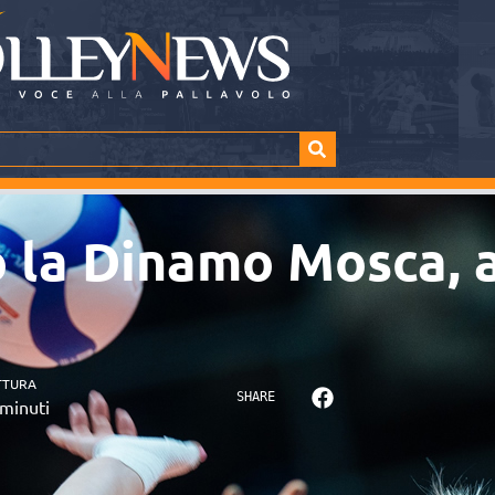
 la Dinamo Mosca, 
TTURA
SHARE
minuti