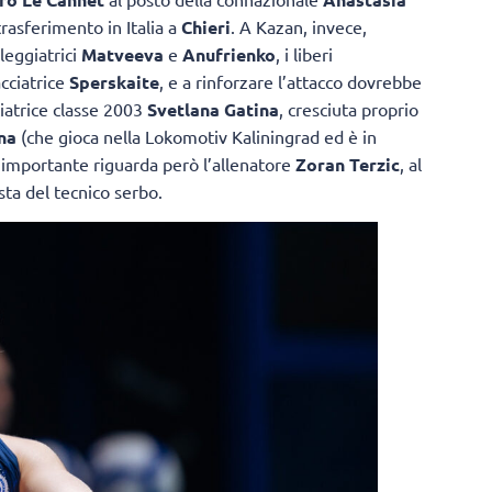
trasferimento in Italia a
Chieri
. A Kazan, invece,
lleggiatrici
Matveeva
e
Anufrienko
, i liberi
acciatrice
Sperskaite
, e a rinforzare l’attacco dovrebbe
iatrice classe 2003
Svetlana Gatina
, cresciuta proprio
na
(che gioca nella Lokomotiv Kaliningrad ed è in
ù importante riguarda però l’allenatore
Zoran Terzic
, al
sta del tecnico serbo.