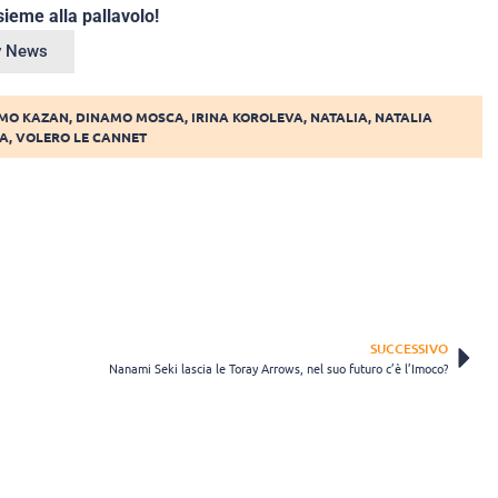
ieme alla pallavolo!
ey News
MO KAZAN
,
DINAMO MOSCA
,
IRINA KOROLEVA
,
NATALIA
,
NATALIA
NA
,
VOLERO LE CANNET
SUCCESSIVO
Nanami Seki lascia le Toray Arrows, nel suo futuro c’è l’Imoco?