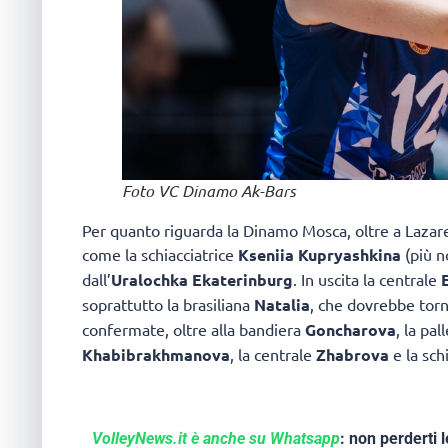
Foto VC Dinamo Ak-Bars
Per quanto riguarda la Dinamo Mosca, oltre a Lazar
come la schiacciatrice
Kseniia Kupryashkina
(più n
dall’
Uralochka Ekaterinburg
. In uscita la centrale
soprattutto la brasiliana
Natalia
, che dovrebbe torn
confermate, oltre alla bandiera
Goncharova
, la pa
Khabibrakhmanova
, la centrale
Zhabrova
e la sch
VolleyNews.it è anche su Whatsapp
: non perderti l