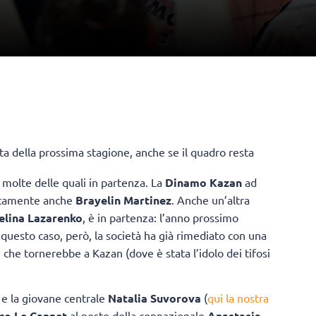
sta della prossima stagione, anche se il quadro resta
 molte delle quali in partenza. La
Dinamo Kazan
ad
ertamente anche
Brayelin Martinez
. Anche un’altra
elina Lazarenko
, è in partenza: l’anno prossimo
n questo caso, però, la società ha già rimediato con una
, che tornerebbe a Kazan (dove è stata l’idolo dei tifosi
e la giovane centrale
Natalia Suvorova
(
qui la nostra
ro Le Cannet
al posto della connazionale
Anastasia