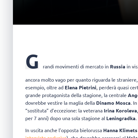
G
randi movimenti di mercato in
Russia
in vi
ancora molto vago per quanto riguarda le straniere,
esempio, oltre ad
Elena Pietrini
, perderà quasi c
grande protagonista della stagione, la centrale
Ang
dovrebbe vestire la maglia della
Dinamo Mosca
. I
“sostituta” d’eccezione: la veterana
Irina Koroleva
per 7 anni) dopo una sola stagione al
Leningradka
.
In uscita anche l’opposta bielorussa
Hanna Klimets
intervista esclusiva
), che dovrebbe accasarsi al
Vole