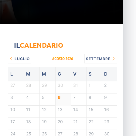
IL
CALENDARIO
AGOSTO 2026
LUGLIO
SETTEMBRE
L
M
M
G
V
S
D
27
28
29
30
31
1
2
3
4
5
6
7
8
9
10
11
12
13
14
15
16
17
18
19
20
21
22
23
24
25
26
27
28
29
30