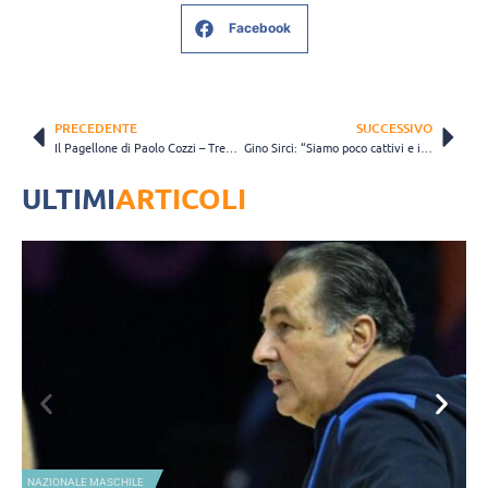
Facebook
PRECEDENTE
SUCCESSIVO
Il Pagellone di Paolo Cozzi – Trento e Perugia che batosta! Modena e Civitanova volano in semifinale
Gino Sirci: “Siamo poco cattivi e incisivi. Ora le partite bisogna vincerle”
ULTIMI
ARTICOLI
NAZIONALE MASCHILE
A