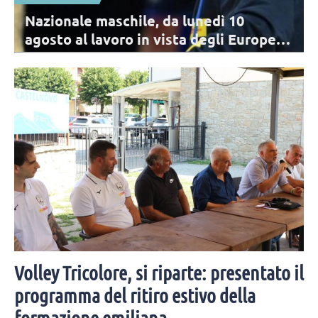
Nazionale maschile, da lunedì 10
agosto al lavoro in vista degli Europei: i
convocati
Archiviata la VNL, per la Nazionale comincia il percorso di
avvicinamento agli Europei. I 17 convocati di De Giorgi per il primo
raduno.
Volley Tricolore, si riparte: presentato il
programma del ritiro estivo della