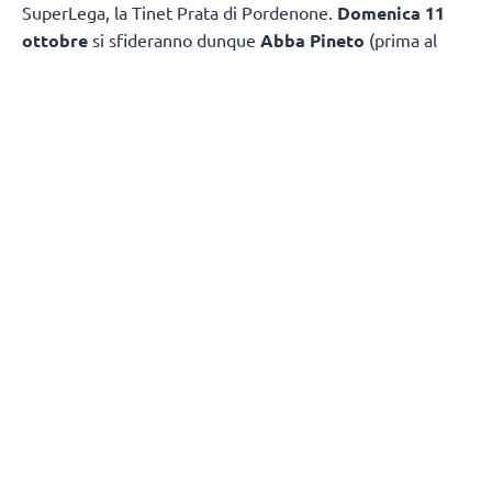
SuperLega, la Tinet Prata di Pordenone.
Domenica 11
ottobre
si sfideranno dunque
Abba Pineto
(prima al
termine della scorsa Regular Season e vincitrice della
Del
Monte Coppa Italia A2
) e
Consoli Sferc
Brescia,
seconda in stagione regolare nello scorso
campionato.
Confermata una delle novità della scorsa annata, ovvero
la disputa della
Del Monte Coppa Italia A2
non più a
fine stagione, bensì al termine del girone di andata,
qualificando le prime 8 squadre in classifica al giro di boa
e tornando alla formula con Quarti di Finale, Semifinali e
Finale in gara secca.
Retrocedono le ultime due formazioni in graduatoria al
termine della Regular Season, mentre come per lo scorso
anno saranno 8 le squadre a partecipare ai
Play Off
Serie A2
, al termine della stagione regolare. Quarti di
Finale, Semifinali e Finale al meglio delle tre partite. In