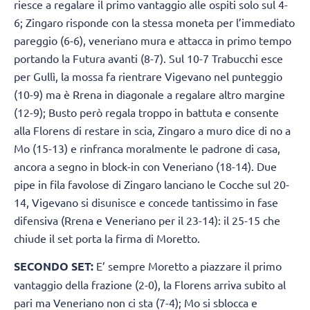
riesce a regalare il primo vantaggio alle ospiti solo sul 4-
6; Zingaro risponde con la stessa moneta per l’immediato
pareggio (6-6), veneriano mura e attacca in primo tempo
portando la Futura avanti (8-7). Sul 10-7 Trabucchi esce
per Gullì, la mossa fa rientrare Vigevano nel punteggio
(10-9) ma è Rrena in diagonale a regalare altro margine
(12-9); Busto però regala troppo in battuta e consente
alla Florens di restare in scia, Zingaro a muro dice di no a
Mo (15-13) e rinfranca moralmente le padrone di casa,
ancora a segno in block-in con Veneriano (18-14). Due
pipe in fila favolose di Zingaro lanciano le Cocche sul 20-
14, Vigevano si disunisce e concede tantissimo in fase
difensiva (Rrena e Veneriano per il 23-14): il 25-15 che
chiude il set porta la firma di Moretto.
SECONDO SET:
E’ sempre Moretto a piazzare il primo
vantaggio della frazione (2-0), la Florens arriva subito al
pari ma Veneriano non ci sta (7-4); Mo si sblocca e