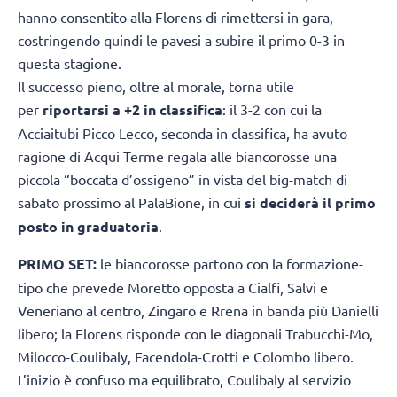
hanno consentito alla Florens di rimettersi in gara,
costringendo quindi le pavesi a subire il primo 0-3 in
questa stagione.
Il successo pieno, oltre al morale, torna utile
per
riportarsi a +2 in classifica
: il 3-2 con cui la
Acciaitubi Picco Lecco, seconda in classifica, ha avuto
ragione di Acqui Terme regala alle biancorosse una
piccola “boccata d’ossigeno” in vista del big-match di
sabato prossimo al PalaBione, in cui
si deciderà il primo
posto in graduatoria
.
PRIMO SET:
le biancorosse partono con la formazione-
tipo che prevede Moretto opposta a Cialfi, Salvi e
Veneriano al centro, Zingaro e Rrena in banda più Danielli
libero; la Florens risponde con le diagonali Trabucchi-Mo,
Milocco-Coulibaly, Facendola-Crotti e Colombo libero.
L’inizio è confuso ma equilibrato, Coulibaly al servizio