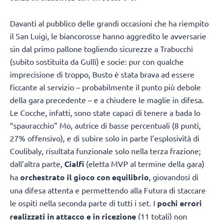
Davanti al pubblico delle grandi occasioni che ha riempito
il San Luigi, le biancorosse hanno aggredito le avversarie
sin dal primo pallone togliendo sicurezze a Trabucchi
(subito sostituita da Gullì) e socie: pur con qualche
imprecisione di troppo, Busto è stata brava ad essere
ficcante al servizio – probabilmente il punto più debole
della gara precedente – e a chiudere le maglie in difesa.
Le Cocche, infatti, sono state capaci di tenere a bada lo
“spauracchio” Mo, autrice di basse percentuali (8 punti,
27% offensivo), e di subire solo in parte l’esplosività di
Coulibaly, risultata funzionale solo nella terza frazione;
dall’altra parte,
Cialfi
(eletta MVP al termine della gara)
ha
orchestrato il gioco con equilibrio
, giovandosi di
una difesa attenta e permettendo alla Futura di staccare
le ospiti nella seconda parte di tutti i set. I
pochi errori
realizzati in attacco e in ricezione
(11 totali) non