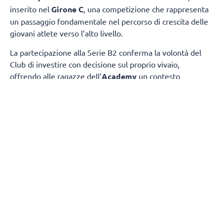
inserito nel
Girone C
, una competizione che rappresenta
un passaggio fondamentale nel percorso di crescita delle
giovani atlete verso l’alto livello.
La partecipazione alla Serie B2 conferma la volontà del
Club di investire con decisione sul proprio vivaio,
offrendo alle ragazze dell’
Academy
un contesto
competitivo nel quale misurarsi ogni settimana con
società di grande tradizione e consolidata esperienza.
Il
gruppo sarà composto da atlete giovanissime,
provenienti dalle squadre under 17 e under 19.
gironi del campionato nazionale
La composizione dei
è
stata definita dalla FIPAV in vista della nuova stagione.
Il Girone C vedrà il
ChorusLife Volley Bergamo
Academy
affrontare un campionato di alto profilo
insieme a:
Valpala Brembana & Rolle