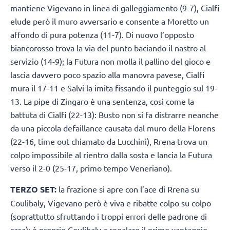
mantiene Vigevano in linea di galleggiamento (9-7), Cialfi
elude però il muro avversario e consente a Moretto un
affondo di pura potenza (11-7). Di nuovo l’opposto
biancorosso trova la via del punto baciando il nastro al
servizio (14-9); la Futura non molla il pallino del gioco e
lascia davvero poco spazio alla manovra pavese, Cialfi
mura il 17-11 e Salvi la imita fissando il punteggio sul 19-
13. La pipe di Zingaro è una sentenza, così come la
battuta di Cialfi (22-13): Busto non si fa distrarre neanche
da una piccola defaillance causata dal muro della Florens
(22-16, time out chiamato da Lucchini), Rrena trova un
colpo impossibile al rientro dalla sosta e lancia la Futura
verso il 2-0 (25-17, primo tempo Veneriano).
TERZO SET:
la frazione si apre con l’ace di Rrena su
Coulibaly, Vigevano però è viva e ribatte colpo su colpo
(soprattutto sfruttando i troppi errori delle padrone di
casa); è proprio Coulibaly a regalare il primo vantaggio