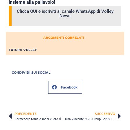
insieme alla pallavolo!
Clicca QUI e iscriviti al canale WhatsApp di Volley
News
ARGOMENTI CORRELATI
FUTURA VOLLEY
CONDIVIDI SUI SOCIAL
Facebook
PRECEDENTE
SUCCESSIVO
Cermenate torna a mani vuoto dalla trasferta di Venegono
Una vincente M2G Group Bari supera per 3-1 Monteluce