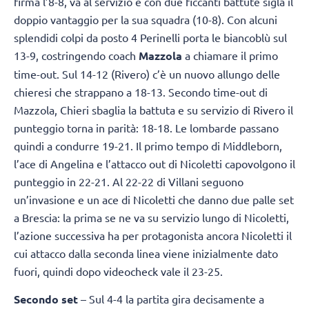
firma l’8-8, va al servizio e con due ficcanti battute sigla il
doppio vantaggio per la sua squadra (10-8). Con alcuni
splendidi colpi da posto 4 Perinelli porta le biancoblù sul
13-9, costringendo coach
Mazzola
a chiamare il primo
time-out. Sul 14-12 (Rivero) c’è un nuovo allungo delle
chieresi che strappano a 18-13. Secondo time-out di
Mazzola, Chieri sbaglia la battuta e su servizio di Rivero il
punteggio torna in parità: 18-18. Le lombarde passano
quindi a condurre 19-21. Il primo tempo di Middleborn,
l’ace di Angelina e l’attacco out di Nicoletti capovolgono il
punteggio in 22-21. Al 22-22 di Villani seguono
un’invasione e un ace di Nicoletti che danno due palle set
a Brescia: la prima se ne va su servizio lungo di Nicoletti,
l’azione successiva ha per protagonista ancora Nicoletti il
cui attacco dalla seconda linea viene inizialmente dato
fuori, quindi dopo videocheck vale il 23-25.
Secondo set
– Sul 4-4 la partita gira decisamente a