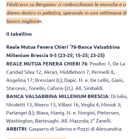
Filottrano su Bergamo: ci rimbocchiamo le maniche e ci
diamo dentro in palestra, sperando in una settimana di
lavoro migliore
».
Il tabellino
Reale Mutua Fenera Chieri ’76-Banca Valsabbina
Millenium Brescia 0-3 (23-25; 15-25; 23-25)
REALE MUTUA FENERA CHIERI 76
: Poulter 1, De La
Caridad Silva 12, Akrari, Middleborn 7, Perinelli 8,
Angelina 17; Bresciani (L); Dapic. N. e. De Lellis, Giani,
Starcevic, Tonello, Caforio (2L). All. Sinibaldi.
BANCA VALSABBINA MILLENIUM BRESCIA
: Di Iulio,
Nicoletti 13, Rivero 13, Villani 16, Veglia 4, Miniuk 3;
Parlangei (L); Biava, Manig. N. e. Norgini, Pietersen,
Washington, Bartesaghi. All. Mazzola; 2° Zanelli.
ARBITRI
: Gasparro di Salerno e Pozzi di Alessandria.