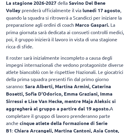
La
stagione 2026-2027
della
Savino Del Bene
Volley
prenderà ufficialmente il via
lunedì 17 agosto
,
quando la squadra si ritroverà a Scandicci per iniziare la
preparazione agli ordini di coach
Marco Gaspari.
La
prima giornata sarà dedicata ai consueti controlli medici,
poi, il gruppo inizierà il lavoro in vista di una stagione
ricca di sfide.
Il roster sarà inizialmente incompleto a causa degli
impegni internazionali che vedono protagoniste diverse
atlete biancoblù con le rispettive Nazionali. Le giocatrici
della prima squadra presenti fin dal primo giorno
saranno:
Sara Alberti, Martina Armini, Caterina
Bosetti, Sofia D'Odorico, Emma Graziani, Imma
Sirressi e Lise Van Hecke, mentre Maja Aleksic si
aggregherà al gruppo a partire dal 19 agosto.
A
completare il gruppo di lavoro prenderanno parte
anche
cinque atlete della formazione di Serie
B1
:
Chiara Arcangeli, Martina Cantoni, Asia Conte,