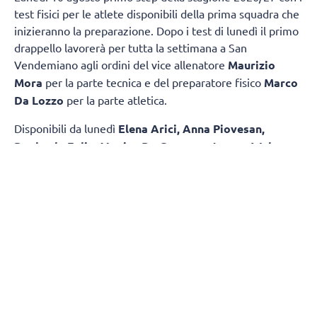
test fisici per le atlete disponibili della prima squadra che
inizieranno la preparazione. Dopo i test di lunedì il primo
drappello lavorerà per tutta la settimana a San
Vendemiano agli ordini del vice allenatore
Maurizio
Mora
per la parte tecnica e del preparatore fisico
Marco
Da Lozzo
per la parte atletica.
Disponibili da lunedì
Elena Arici, Anna Piovesan,
Raphaela Folie, Monica De Gennaro, Joanna Wolosz
,
dal 21 agosto saranno in gruppo anche le cinesi
Zhu Ting
e Yao Di
, a seguire man mano che esauriranno i loro
impegni con le nazionali e il seguente periodo di riposo si
aggiungeranno tutte le altre e coach Santarelli. Nel
frattempo saranno aggregate alla prima squadra alcune
atlete giovani di
Imoco Next Gen
.
Il 19 agosto
invece al Palaverde inizierà ufficialmente la
stagione con il primo allenamento aperto al pubblico al
Palaverde (orario verrà comunicato più avanti) e il
media