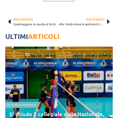
PRECEDENTE
SUCCESSIVO
Casalmaggiore la spunta al tie break in casa contro il Club Italia
Alla Candy Arena le padrone di casa si impongono sulla Lardini Filottrano
ULTIMI
ARTICOLI
NAZIONALE FEMMINILE
,
I consigli di lettura di Velasco all’Italia: