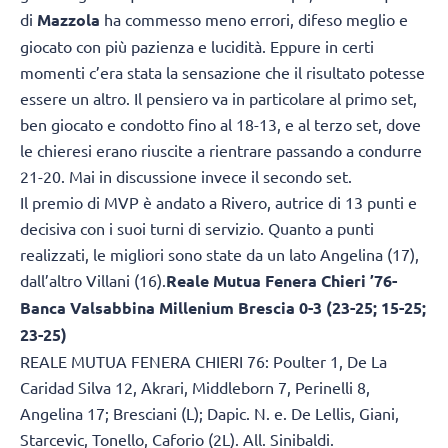
di
Mazzola
ha commesso meno errori, difeso meglio e
giocato con più pazienza e lucidità. Eppure in certi
momenti c’era stata la sensazione che il risultato potesse
essere un altro. Il pensiero va in particolare al primo set,
ben giocato e condotto fino al 18-13, e al terzo set, dove
le chieresi erano riuscite a rientrare passando a condurre
21-20. Mai in discussione invece il secondo set.
Il premio di MVP è andato a Rivero, autrice di 13 punti e
decisiva con i suoi turni di servizio. Quanto a punti
realizzati, le migliori sono state da un lato Angelina (17),
dall’altro Villani (16).
Reale Mutua Fenera Chieri ’76-
Banca Valsabbina Millenium Brescia 0-3 (23-25; 15-25;
23-25)
REALE MUTUA FENERA CHIERI 76: Poulter 1, De La
Caridad Silva 12, Akrari, Middleborn 7, Perinelli 8,
Angelina 17; Bresciani (L); Dapic. N. e. De Lellis, Giani,
Starcevic, Tonello, Caforio (2L). All. Sinibaldi.