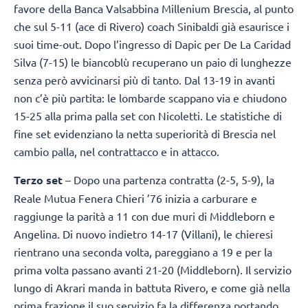
favore della Banca Valsabbina Millenium Brescia, al punto
che sul 5-11 (ace di Rivero) coach Sinibaldi già esaurisce i
suoi time-out. Dopo l’ingresso di Dapic per De La Caridad
Silva (7-15) le biancoblù recuperano un paio di lunghezze
senza però avvicinarsi più di tanto. Dal 13-19 in avanti
non c’è più partita: le lombarde scappano via e chiudono
15-25 alla prima palla set con Nicoletti. Le statistiche di
fine set evidenziano la netta superiorità di Brescia nel
cambio palla, nel contrattacco e in attacco.
Terzo set
– Dopo una partenza contratta (2-5, 5-9), la
Reale Mutua Fenera Chieri ’76 inizia a carburare e
raggiunge la parità a 11 con due muri di Middleborn e
Angelina. Di nuovo indietro 14-17 (Villani), le chieresi
rientrano una seconda volta, pareggiano a 19 e per la
prima volta passano avanti 21-20 (Middleborn). Il servizio
lungo di Akrari manda in battuta Rivero, e come già nella
prima frazione il suo servizio fa la differenza portando