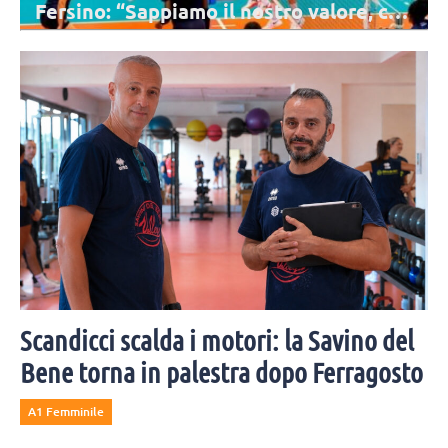
hi
dal “Libro della Giungla” a “Fahrenheit
451”
Velasco ha consegnato due libri a ciascuna delle atlete impegnate
con la preparazione per i prossimi Campionati Europei: una
bellissima iniziativa.
Scandicci scalda i motori: la Savino del
Bene torna in palestra dopo Ferragosto
A1 Femminile