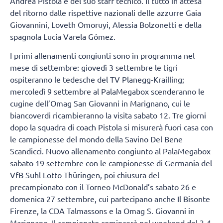
Andrea Pistola e del suo staff tecnico. Il tutto in attesa
del ritorno dalle rispettive nazionali delle azzurre Gaia
Giovannini, Loveth Omoruyi, Alessia Bolzonetti e della
spagnola Lucía Varela Gómez.
I primi allenamenti congiunti sono in programma nel
mese di settembre: giovedì 3 settembre le tigri
ospiteranno le tedesche del TV Planegg-Krailling;
mercoledì 9 settembre al PalaMegabox scenderanno le
cugine dell’Omag San Giovanni in Marignano, cui le
biancoverdi ricambieranno la visita sabato 12. Tre giorni
dopo la squadra di coach Pistola si misurerà fuori casa con
le campionesse del mondo della Savino Del Bene
Scandicci. Nuovo allenamento congiunto al PalaMegabox
sabato 19 settembre con le campionesse di Germania del
VfB Suhl Lotto Thüringen, poi chiusura del
precampionato con il Torneo McDonald’s sabato 26 e
domenica 27 settembre, cui partecipano anche Il Bisonte
Firenze, la CDA Talmassons e la Omag S. Giovanni in
Marignano. Il campionato comincerà nel weekend del 3-4