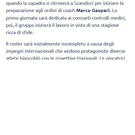
quando la squadra si ritroverà a Scandicci per iniziare la
preparazione agli ordini di coach
Marco Gaspari.
La
prima giornata sarà dedicata ai consueti controlli medici,
poi, il gruppo inizierà il lavoro in vista di una stagione
ricca di sfide.
Il roster sarà inizialmente incompleto a causa degli
impegni internazionali che vedono protagoniste diverse
atlete biancoblù con le rispettive Nazionali. Le giocatrici
della prima squadra presenti fin dal primo giorno
saranno:
Sara Alberti, Martina Armini, Caterina
Bosetti, Sofia D'Odorico, Emma Graziani, Imma
Sirressi e Lise Van Hecke, mentre Maja Aleksic si
aggregherà al gruppo a partire dal 19 agosto.
A
completare il gruppo di lavoro prenderanno parte
anche
cinque atlete della formazione di Serie
B1
:
Chiara Arcangeli, Martina Cantoni, Asia Conte,
Virginia Sola e Jessica Trunner.
Durante il
precampionato si uniranno inoltre tre giocatrici straniere,