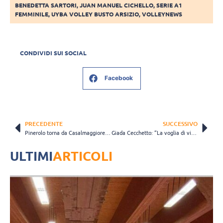
BENEDETTA SARTORI
,
JUAN MANUEL CICHELLO
,
SERIE A1
FEMMINILE
,
UYBA VOLLEY BUSTO ARSIZIO
,
VOLLEYNEWS
CONDIVIDI SUI SOCIAL
Facebook
PRECEDENTE
SUCCESSIVO
Pinerolo torna da Casalmaggiore con tre punti: PalaRadi espugnato in tre set
Giada Cecchetto: “La voglia di vincere c’è, ci manca la lucidità” (VIDEO)
ULTIMI
ARTICOLI