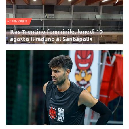
NAZIONALE FEMMINILE
le, lunedì 10
Nazionale B femminile, l’I
anbàpolis
dalla Svezia di Haak nel 
Urbino
r cominciare: l'appuntamento è
L'Italia di Parisi chiude il triangolare di Ur
senti tutte le atlete in rosa,
3-2 contro la Svezia. Top scorer per le Azzu
combattuto è Obossa.