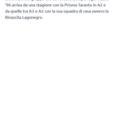
’96 arriva da una stagione con la Prisma Taranto in A2 e
da quelle tra A3 e A2 con la sua squadra di casa ovvero la
Rinascita Lagonegro.
Giuseppe Pisano si racconta e spiega come è diventato
un allenatore:
“Vengo da un piccolo paesino della
Basilicata chiamato Marsicovetere
da un punto di vista
sportivo mi sono avvicinato un po’ tardi alla pallavolo,
poiché avevo 17 anni quando ho iniziato il primo anno
come giocatore, ma l’amore per questo sport posso dire di
averlo sempre avuto fin da piccolo. Sapendo che non
avrei potuto avere una grande carriera sportiva come
giocatore, decisi di intraprendere la carriera da allenatore
un po’ per amore dello sport un po’ per trasmettere quello
che rappresenta la pallavolo per me, ovvero dedizione,
disciplina e divertimento. Ho iniziato come tutti seguendo
i settori giovanili delle società del mio paese, ed in
contemporanea ho avuto la fortuna di seguire a tempo