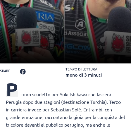
TEMPO DI LETTURA
SHARE
meno di 3 minuti
P
rimo scudetto per Yuki Ishikawa che lascerà
Perugia dopo due stagioni (destinazione Turchia). Terzo
in carriera invece per Sebastian Solé. Entrambi, con
grande emozione, raccontano la gioia per la conquista del
tricolore davanti al pubblico perugino, ma anche le