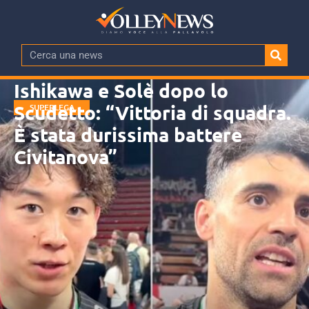
Ishikawa e Solè dopo lo
Scudetto: “Vittoria di squadra.
SUPERLEGA
MASCHILE
È stata durissima battere
Civitanova”