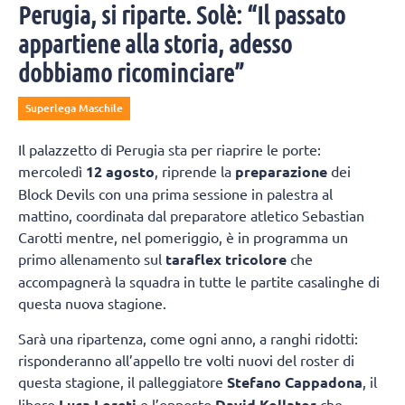
Perugia, si riparte. Solè: “Il passato
appartiene alla storia, adesso
dobbiamo ricominciare”
Superlega Maschile
Il palazzetto di Perugia sta per riaprire le porte:
mercoledì
12 agosto
, riprende la
preparazione
dei
Block Devils con una prima sessione in palestra al
mattino, coordinata dal preparatore atletico Sebastian
Carotti mentre, nel pomeriggio, è in programma un
primo allenamento sul
taraflex tricolore
che
accompagnerà la squadra in tutte le partite casalinghe di
questa nuova stagione.
Sarà una ripartenza, come ogni anno, a ranghi ridotti:
risponderanno all’appello tre volti nuovi del roster di
questa stagione, il palleggiatore
Stefano Cappadona
, il
libero
Luca Loreti
e l’opposto
David Kollator
che