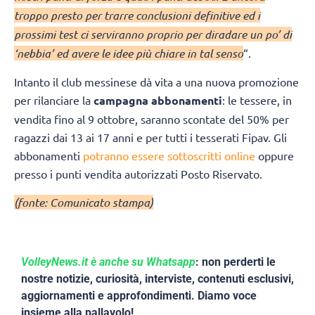
troppo presto per trarre conclusioni definitive ed i
prossimi test ci serviranno proprio per diradare un po’ di
‘nebbia’ ed avere le idee più chiare in tal senso
“.
Intanto il club messinese dà vita a una nuova promozione
per rilanciare la
campagna abbonamenti
: le tessere, in
vendita fino al 9 ottobre, saranno scontate del 50% per
ragazzi dai 13 ai 17 anni e per tutti i tesserati Fipav. Gli
abbonamenti
potranno essere sottoscritti online
oppure
presso i punti vendita autorizzati Posto Riservato.
(fonte: Comunicato stampa)
VolleyNews.it è anche su Whatsapp
: non perderti le
nostre notizie, curiosità, interviste, contenuti esclusivi,
aggiornamenti e approfondimenti. Diamo voce
insieme alla pallavolo!