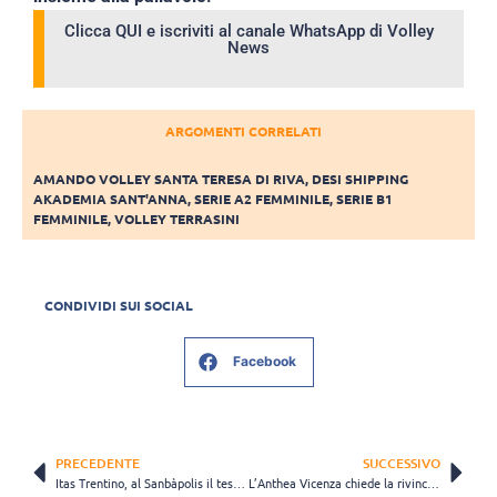
Clicca QUI e iscriviti al canale WhatsApp di Volley
News
ARGOMENTI CORRELATI
AMANDO VOLLEY SANTA TERESA DI RIVA
,
DESI SHIPPING
AKADEMIA SANT'ANNA
,
SERIE A2 FEMMINILE
,
SERIE B1
FEMMINILE
,
VOLLEY TERRASINI
CONDIVIDI SUI SOCIAL
Facebook
PRECEDENTE
SUCCESSIVO
Itas Trentino, al Sanbàpolis il test con Vicenza, Joly sta recuperando
L’Anthea Vicenza chiede la rivincita a Trento: “Puntiamo a consolidare il muro-difesa”