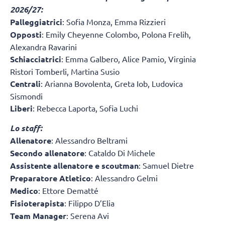
2026/27:
Palleggiatrici
: Sofia Monza, Emma Rizzieri
Opposti
: Emily Cheyenne Colombo, Polona Frelih,
Alexandra Ravarini
Schiacciatrici
: Emma Galbero, Alice Pamio, Virginia
Ristori Tomberli, Martina Susio
Centrali
: Arianna Bovolenta, Greta Iob, Ludovica
Sismondi
Liberi
: Rebecca Laporta, Sofia Luchi
Lo staff:
Allenatore
: Alessandro Beltrami
Secondo allenatore
: Cataldo Di Michele
Assistente allenatore e scoutman
: Samuel Dietre
Preparatore Atletico
: Alessandro Gelmi
Medico
: Ettore Dematté
Fisioterapista
: Filippo D’Elia
Team Manager
: Serena Avi