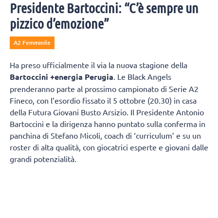
Presidente Bartoccini: “C’è sempre un
pizzico d’emozione”
A2 Femminile
Ha preso ufficialmente il via la nuova stagione della
Bartoccini +energia Perugia
. Le Black Angels
prenderanno parte al prossimo campionato di Serie A2
Fineco, con l’esordio fissato il 5 ottobre (20.30) in casa
della Futura Giovani Busto Arsizio. Il Presidente Antonio
Bartoccini e la dirigenza hanno puntato sulla conferma in
panchina di Stefano Micoli, coach di ‘curriculum’ e su un
roster di alta qualità, con giocatrici esperte e giovani dalle
grandi potenzialità.
Una ripresa anticipata, rispetto alle altre squadre, per
preparare al meglio una stagione molto intensa e con
diversi turni infrasettimanali.