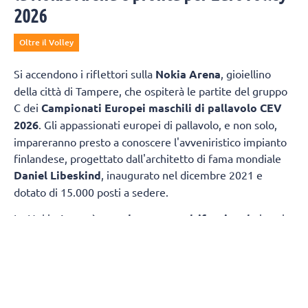
2026
Oltre il Volley
Si accendono i riflettori sulla
Nokia Arena
, gioiellino
della città di Tampere, che ospiterà le partite del gruppo
C dei
Campionati Europei maschili di pallavolo CEV
2026
. Gli appassionati europei di pallavolo, e non solo,
impareranno presto a conoscere l'avveniristico impianto
finlandese, progettato dall'architetto di fama mondiale
Daniel Libeskind
, inaugurato nel dicembre 2021 e
dotato di 15.000 posti a sedere.
La Nokia Arena è un
palazzetto multifunzionale
in cui
si possono praticare diversi sport, a partire dalla
pallavolo, ovviamente, ma anche hockey su ghiaccio,
pattinaggio, pallacanestro e sport da combattimento.
"Un
paio di mesi dopo EuroVolley ci saranno i Campionati del
Mondo di Floorball. Dopodiché, a marzo 2027,