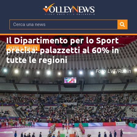
Il Dipartimento per lo Sport
precisa: palazzetti al 60% in
OLTRE IL VOLLEY
tutte le regioni
Foto LVF/Rubin