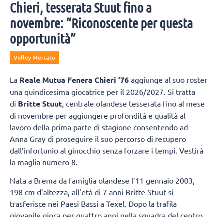
Chieri, tesserata Stuut fino a
novembre: “Riconoscente per questa
opportunità”
Volley Mercato
La
Reale Mutua Fenera Chieri ‘76
aggiunge al suo roster
una quindicesima giocatrice per il 2026/2027. Si tratta
di
Britte Stuut
, centrale olandese tesserata fino al mese
di novembre per aggiungere profondità e qualità al
lavoro della prima parte di stagione consentendo ad
Anna Gray di proseguire il suo percorso di recupero
dall’infortunio al ginocchio senza forzare i tempi. Vestirà
la maglia numero 8.
Nata a Brema da famiglia olandese l’11 gennaio 2003,
198 cm d’altezza, all’età di 7 anni Britte Stuut si
trasferisce nei Paesi Bassi a Texel. Dopo la trafila
giovanile gioca per quattro anni nella squadra del centro