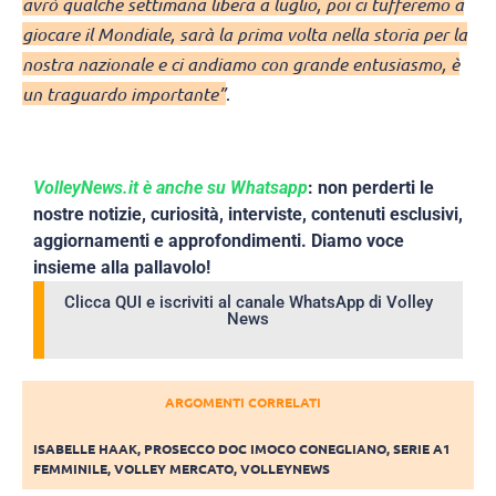
avrò qualche settimana libera a luglio, poi ci tufferemo a
giocare il Mondiale, sarà la prima volta nella storia per la
nostra nazionale e ci andiamo con grande entusiasmo, è
un traguardo importante”
.
VolleyNews.it è anche su Whatsapp
: non perderti le
nostre notizie, curiosità, interviste, contenuti esclusivi,
aggiornamenti e approfondimenti. Diamo voce
insieme alla pallavolo!
Clicca QUI e iscriviti al canale WhatsApp di Volley
News
ARGOMENTI CORRELATI
ISABELLE HAAK
,
PROSECCO DOC IMOCO CONEGLIANO
,
SERIE A1
FEMMINILE
,
VOLLEY MERCATO
,
VOLLEYNEWS