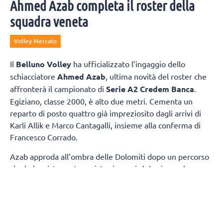
Ahmed Azab completa il roster della
squadra veneta
Volley Mercato
Il
Belluno Volley
ha ufficializzato l’ingaggio dello
schiacciatore
Ahmed Azab
, ultima novità del roster che
affronterà il campionato di
Serie A2 Credem Banca
.
Egiziano, classe 2000, è alto due metri. Cementa un
reparto di posto quattro già impreziosito dagli arrivi di
Karli Allik e Marco Cantagalli, insieme alla conferma di
Francesco Corrado.
Azab approda all’ombra delle Dolomiti dopo un percorso
che lo ha visto protagonista sia con i club, sia con la
maglia della propria Nazionale. Tra i pilastri dell’Egitto,
due estati fa ha preso parte ai
Giochi Olimpici
di Parigi,
dove si è confrontato con i migliori interpreti della scena
mondiale.