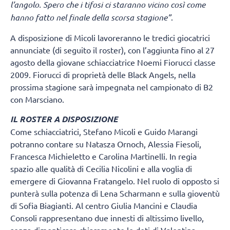
l’angolo. Spero che i tifosi ci staranno vicino così come
hanno fatto nel finale della scorsa stagione”
.
A disposizione di Micoli lavoreranno le tredici giocatrici
annunciate (di seguito il roster), con l’aggiunta fino al 27
agosto della giovane schiacciatrice Noemi Fiorucci classe
2009. Fiorucci di proprietà delle Black Angels, nella
prossima stagione sarà impegnata nel campionato di B2
con Marsciano.
IL ROSTER A DISPOSIZIONE
Come schiacciatrici, Stefano Micoli e Guido Marangi
potranno contare su Natasza Ornoch, Alessia Fiesoli,
Francesca Michieletto e Carolina Martinelli. In regia
spazio alle qualità di Cecilia Nicolini e alla voglia di
emergere di Giovanna Fratangelo. Nel ruolo di opposto si
punterà sulla potenza di Lena Scharmann e sulla gioventù
di Sofia Biagianti. Al centro Giulia Mancini e Claudia
Consoli rappresentano due innesti di altissimo livello,
senza dimenticare chiaramente le doti di Valentina