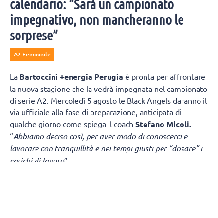
calendario: “Sarà un campionato
impegnativo, non mancheranno le
sorprese”
A2 Femminile
La
Bartoccini +energia Perugia
è pronta per affrontare
la nuova stagione che la vedrà impegnata nel campionato
di serie A2. Mercoledì 5 agosto le Black Angels daranno il
via ufficiale alla fase di preparazione, anticipata di
qualche giorno come spiega il coach
Stefano Micoli.
“
Abbiamo deciso così, per aver modo di conoscerci e
lavorare con tranquillità e nei tempi giusti per “dosare” i
carichi di lavoro
”.
“
Sicuramente è una partenza “col botto
” – continua Micoli
-
in casa di una squadra di alto livello. Ma la vera criticità
è nel girone di ritorno dove giocheremo due partite
consecutive in Puglia, Fasano e Melendugno, a distanza di