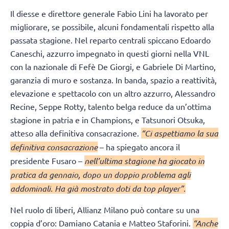
Il diesse e direttore generale Fabio Lini ha lavorato per
migliorare, se possibile, alcuni fondamentali rispetto alla
passata stagione. Nel reparto centrali spiccano Edoardo
Caneschi, azzurro impegnato in questi giorni nella VNL
con la nazionale di Fefè De Giorgi, e Gabriele Di Martino,
garanzia di muro e sostanza. In banda, spazio a reattività,
elevazione e spettacolo con un altro azzurro, Alessandro
Recine, Seppe Rotty, talento belga reduce da un’ottima
stagione in patria e in Champions, e Tatsunori Otsuka,
atteso alla definitiva consacrazione.
“Ci aspettiamo la sua
definitiva consacrazione
– ha spiegato ancora il
presidente Fusaro –
nell’ultima stagione ha giocato in
pratica da gennaio, dopo un doppio problema agli
addominali. Ha già mostrato doti da top player”.
Nel ruolo di liberi, Allianz Milano può contare su una
coppia d’oro: Damiano Catania e Matteo Staforini.
“Anche