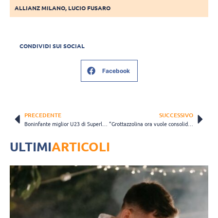
ALLIANZ MILANO
,
LUCIO FUSARO
CONDIVIDI SUI SOCIAL
Facebook
PRECEDENTE
SUCCESSIVO
Boninfante miglior U23 di Superlega: “Molto è merito della Lube. Ora testa alle Universiadi”
“Grottazzolina ora vuole consolidarsi in Superlega”. Parola del presidente Rossano Romiti
ULTIMI
ARTICOLI