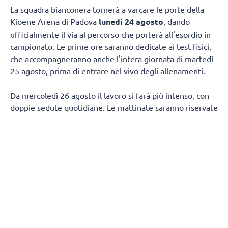
La squadra bianconera tornerà a varcare le porte della
Kioene Arena di Padova
lunedì 24 agosto
, dando
ufficialmente il via al percorso che porterà all'esordio in
campionato. Le prime ore saranno dedicate ai test fisici,
che accompagneranno anche l'intera giornata di martedì
25 agosto, prima di entrare nel vivo degli allenamenti.
Da mercoledì 26 agosto il lavoro si farà più intenso, con
doppie sedute quotidiane. Le mattinate saranno riservate
al lavoro fisico e tecnico, mentre nel pomeriggio la
squadra tornerà in palestra per proseguire sul campo.
Non mancherà spazio per il recupero in acqua, con due
sessioni in piscina fissate per venerdì 28 agosto e
mercoledì 2 settembre.
Dopo un weekend di pausa, tra sabato 29 e domenica 30
agosto, la squadra riprenderà da lunedì 31 con lo stesso
ritmo delle settimane precedenti, fino a venerdì 4
settembre.