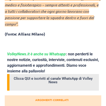
medico e fisioterapico – sempre attenti e professionali, e
a tutti i collaboratori che ogni giorno lavorano con
passione per supportare la squadra dentro e fuori dal
campo”.
(fonte: Allianz Milano)
VolleyNews.it è anche su Whatsapp
: non perderti le
nostre notizie, curiosità, interviste, contenuti esclusivi,
aggiornamenti e approfondimenti. Diamo voce
insieme alla pallavolo!
Clicca QUI e iscriviti al canale WhatsApp di Volley
News
ARGOMENTI CORRELATI