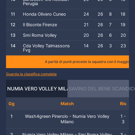
Perugia
11
Honda Olivero Cuneo
24
26
8
18
12
Il Bisonte Firenze
21
26
7
19
13
Smi Roma Volley
20
26
6
20
14
Cda Volley Talmassons
14
26
3
23
Fvg
A parità di punti precede la squadra con il maggior numero 
Guarda la classifica completa
NUMIA VERO VOLLEY MILANO
SAVINO DEL BENE SCANDIC
Gg
Match
Ris
1
Wash4green Pinerolo - Numia Vero Volley
1 -
Milano
3
2
Numia Vero Volley Milano - Smi Roma Volley
3 -