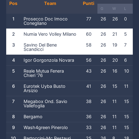
Pos
Team
Punti
G
W
L
1
Prosecco Doc Imoco
77
26
26
0
Conegliano
2
Numia Vero Volley Milano
60
26
21
5
3
Savino Del Bene
58
26
19
7
Scandicci
4
Igor Gorgonzola Novara
56
26
20
6
5
Reale Mutua Fenera
43
26
16
10
Chieri '76
6
Eurotek Uyba Busto
41
26
15
11
Arsizio
7
Megabox Ond. Savio
38
26
11
15
Vallefoglia
8
Bergamo
36
26
11
15
9
Wash4green Pinerolo
33
26
11
15
10
Bartoccini-Mc Restauri
25
26
8
18