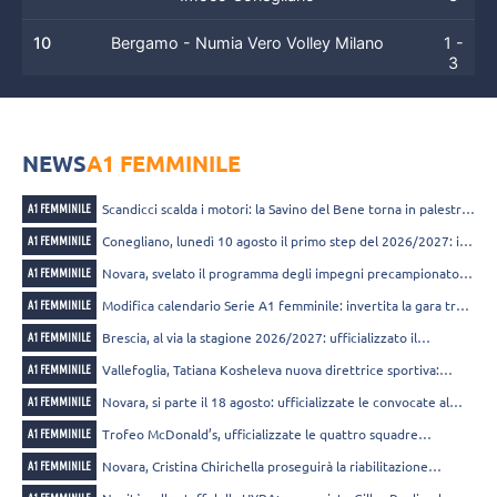
10
Bergamo - Numia Vero Volley Milano
1 -
3
11
Numia Vero Volley Milano - Megabox Ond.
3 -
Savio Vallefoglia
2
NEWS
A1 FEMMINILE
12
Savino Del Bene Scandicci - Numia Vero Volley
3 -
Milano
2
Scandicci scalda i motori: la Savino del Bene torna in palestra
A1 FEMMINILE
dopo Ferragosto
Conegliano, lunedì 10 agosto il primo step del 2026/2027: il
A1 FEMMINILE
13
Numia Vero Volley Milano - Reale Mutua Fenera
3 -
programma pre-stagionale
Chieri '76
1
Novara, svelato il programma degli impegni precampionato in
A1 FEMMINILE
vista della stagione 2026/2027
Modifica calendario Serie A1 femminile: invertita la gara tra
A1 FEMMINILE
14
Numia Vero Volley Milano - Wash4green
3 -
Cuneo e Conegliano
Pinerolo
1
Brescia, al via la stagione 2026/2027: ufficializzato il
A1 FEMMINILE
calendario di “preseason”
Vallefoglia, Tatiana Kosheleva nuova direttrice sportiva:
A1 FEMMINILE
15
Smi Roma Volley - Numia Vero Volley Milano
0 -
“Metterò la mia esperienza a servizio della società”
3
Novara, si parte il 18 agosto: ufficializzate le convocate al
A1 FEMMINILE
raduno al Pala Igor
Trofeo McDonald’s, ufficializzate le quattro squadre
A1 FEMMINILE
16
Igor Gorgonzola Novara - Numia Vero Volley
partecipanti di Serie A1 femminile
3 -
Novara, Cristina Chirichella proseguirà la riabilitazione
Milano
2
A1 FEMMINILE
aggregata al gruppo azzurro