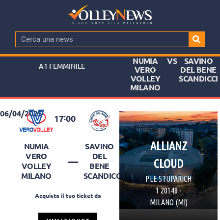
NUMIA
VS
SAVINO
A1 FEMMINILE
VERO
DEL BENE
VOLLEY
SCANDICCI
MILANO
06/04/2025
:
17
00
ALLIANZ
NUMIA
SAVINO
–
VERO
DEL
CLOUD
VOLLEY
BENE
MILANO
SCANDICCI
P.LE STUPARICH
1 20148 -
Acquista il tuo ticket da
MILANO (MI)