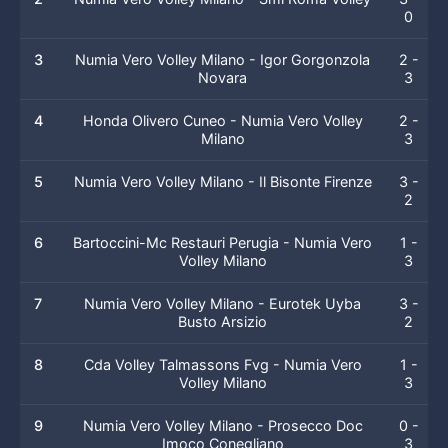
0
3
Numia Vero Volley Milano - Igor Gorgonzola
2 -
Novara
3
4
Honda Olivero Cuneo - Numia Vero Volley
2 -
Milano
3
5
Numia Vero Volley Milano - Il Bisonte Firenze
3 -
2
6
Bartoccini-Mc Restauri Perugia - Numia Vero
1 -
Volley Milano
3
7
Numia Vero Volley Milano - Eurotek Uyba
3 -
Busto Arsizio
2
8
Cda Volley Talmassons Fvg - Numia Vero
1 -
Volley Milano
3
9
Numia Vero Volley Milano - Prosecco Doc
0 -
Imoco Conegliano
3