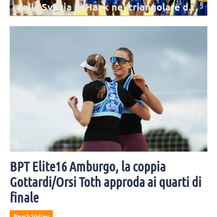
dalla Svezia di Haak nel triangolare di
Urbino
L'Italia di Parisi chiude il triangolare di Urbino con una sconfitta per
3-2 contro la Svezia. Top scorer per le Azzurre in un match
combattuto è Obossa.
BPT Elite16 Amburgo, la coppia
Gottardi/Orsi Toth approda ai quarti di
finale
Beach Volley